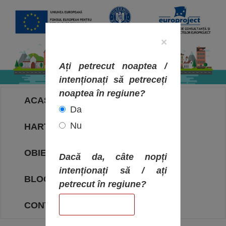
×
Ați petrecut noaptea /
intenționați să petreceți
noaptea în regiune?
ACASA
Da
Nu
HARTA OBIECTIVELOR
OBIECTIVE
Dacă da, câte nopți
intenționați să / ați
BLOG
petrecut în regiune?
CONTACT