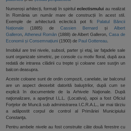
Numeroși arhitecți, formați în spiritul
eclectismului
au realizat
în România un număr mare de construcții în acest stil.
Exemple de arhitectură eclectică pot fi:
Palatul Băncii
Naționale
(1885) de
Cassien Bernard
și
Albert
Galleron
,
Atheneul Român
(1888) de Albert Galleron,
Casa de
Economii și Consemnațiuni
(1900) de
Paul Gottereau
.
Imobilul are trei nivele, subsol, parter şi etaj, iar faţadele sale
sunt organizate simetric, pe console cu motiv floral, după axa
redată de intrarea clădirii cu trepte şi coloane care susţin un
balcon deasupra.
Aceste coloane sunt de ordin compozit, canelate, iar balconul
are un aspect deosebit datorită baluştrilor, după cum se
explică în documentele de la Arhivele Naţionale. După
naţionalizare, a aparţinut I.L.L. (Locativa), apoi a fost Oficiul
Forţelor de Muncă sub administrarea I.C.R.A.L., iar mai târziu
a adăpostit corpul de control al Primăriei Municipiului
Constanţa.
Pentru ambele nivele au fost construite câte două ferestre cu