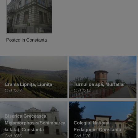
Posted in
Constanța
Crama Lipnița, Lipniţa
Turnul de apă, Murfatlar
Cod 1227
Cod 1214
Biserica Greceasca
Metamorphosis(Schimbarea
Colegiul Național
la fata), Constanța
Pedagogic, Constanța
Cod 1086
Cod 1120