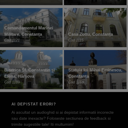
Comandamentul Marinei
Militare, Constanța
Casa Zottu, Constanța
Cod 1121
Cod 1115
Biserica Sf. Constantin și
Statuia lui Mihai Eminescu,
Elena, Hârșova
Constanța
Cod 1189
Cod 1169
AI DEPISTAT ERORI?
Ai ascultat un audioghid si ai depistat informatii incorecte
sau date inexacte? Foloseste sectiunea de feedback si
trimite sugestiile tale! Iti multumim!