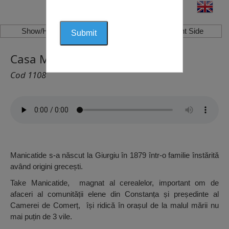
Show/Hide Left Side
Show/Hide Right Side
Casa Manicatide, Constanța
Cod 1108
Manicatide s-a născut la Giurgiu în 1879 într-o familie înstărită
având origini grecești.
Take Manicatide, magnat al cerealelor, important om de
afaceri al comunității elene din Constanța și președinte al
Camerei de Comerț, își ridică în orașul de la malul mării nu
mai puțin de 3 vile.