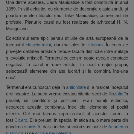
Una dintre acestea, Casa Manicatide a fost construită în anul
1899, în stil eclectic, cu elemente de decoraţie clasicizantă, şi
poartă numele ctitorului său: Take Manicatide, comerciant de
profesie. Planurile casei au fost realizate de arhitectul H. N.
Mangoianu.
Eclectismul este tipic pentru stilurie de artă europeană de la
începutul
clasicismului
, dar mai ales în
istorism
. În ceea ce
privește calitatea artistică trebuie făcuta distincție între imitație
și evoluție artistică. Termenul eclectism poate avea o conotatie
negativă, în cazul în care artistul, în locul creației proprii,
selectează elemente din alte lucrări și le combină într-una
nouă.
Termenul era cunoscut deja în
antichitate
și a marcat începutul
erei noastre. La acea vreme existau diferite școli de
filozofie
în
paralel, iar gânditorii și politicienii erau numiți eclectici,
deoarece acestia combinau, între ele, elemente și poziții
diferite. Cel mai faimos reprezentant al acestui curent a
fost
Cicero
. El a preluat, în special în etica sa, o mare parte din
gândirea
stoicistă
, dar a inclus și valori susținute de
Academia
platonică
și de
școala peripatetică
.