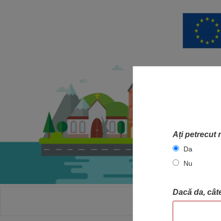
Ați petrecut 
Da
Nu
Dacă da, câte
ACASA
HA