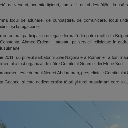
de veacuri, anumite tipicuri, cum ar fi cel al descălțării, la ușă și 
amnă locul de adunare, de cunoaștere, de comunicare, locul und
dincioși la rugăciune.
are au mai participat: o delegație formată din patru muftii din Bulga
a Constanța, Ahmed Erdem – atașatul pe servicii religioase în cadru
 Musulmane.
 2011, cu prilejul sărbătoririi Zilei Naţionale a României, a fost in
imentul a fost organizat de către Comitetul Geamiei din Eforie Sud.
tui monument este domnul Nedret Abduraman, preşedintele Comitetului G
a Geamiei şi este dedicat eroilor tătari şi turci musulmani care s-au