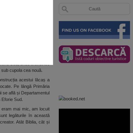
forie Sud, unde a avut loc
i sub cupola cea nouă.
nstrucția acestui lăcaș a
alocate. Pe lângă Primăria
i se află și Departamentul
 Eforie Sud.
nd eram mai mic, am locuit
nt legăturile în această
eator. Atât Biblia, cât și