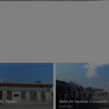
tă, Topalu
Satul de Vacanță, Constanța
Cod 1162