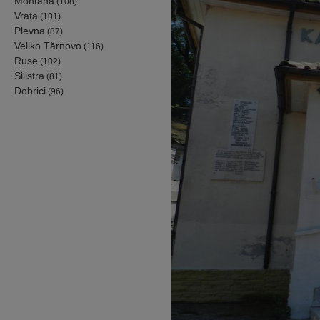
Montana
(108)
Vrața
(101)
Plevna
(87)
Veliko Tărnovo
(116)
Ruse
(102)
Silistra
(81)
Dobrici
(96)