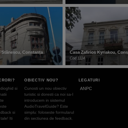
 Stănescu, Constanța
Casa Zafirios Kyriakou, Cons
Cod 1114
ERORI?
OBIECTIV NOU?
LEGATURI
dioghid si
Cunosti un nou obiectiv
ANPC
atii
turistic si doresti ca noi sa-l
te
introducem in sistemul
este
AudioTravelGuide? Este
edback si
simplu: foloseste formularul
tale! Iti
din sectiunea de feedback.