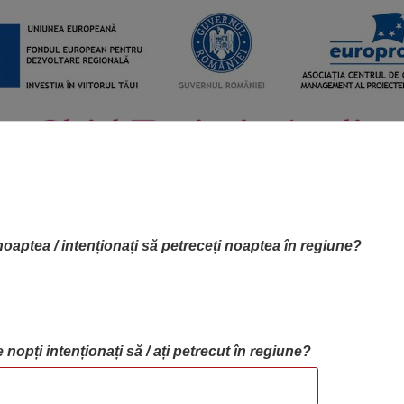
noaptea / intenționați să petreceți noaptea în regiune?
 nopți intenționați să / ați petrecut în regiune?
RTA OBIECTIVELOR
OBIECTIVE
BLOG