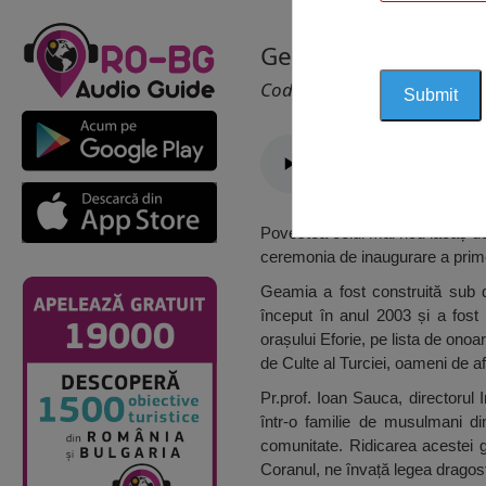
Geamie Eforie Sud,
Cod 1186
Povestea celui mai nou lăcaș de
ceremonia de inaugurare a prime
Geamia a fost construită sub d
început în anul 2003 și a fost 
orașului Eforie, pe lista de ono
de Culte al Turciei, oameni de 
Pr.prof. Ioan Sauca, directorul
într-o familie de musulmani d
comunitate. Ridicarea acestei ge
Coranul, ne învață legea dragoste