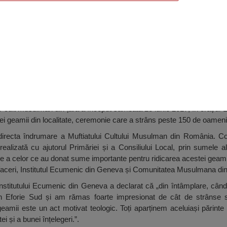
 Eforie Sud
 cult musulman din țară a început sâmbătă 23 iunie 2017, în orașul E
i geamii din localitate, ceremonie care a strâns peste 150 de oamen
irecta îndrumare a Muftiatului Cultului Musulman din România. Co
realizată cu ajutorul Primăriei și a Consiliului Local, prin sumele 
are a celor ce au donat sume importante pentru ridicarea acestei geami
afaceri, Institutul Ecumenic din Geneva și Comunitatea Musulmana din
 Institutului Ecumenic din Geneva a declarat că „din întâmplare, câ
in Eforie Sud și am rămas foarte impresionat de cât de strânse su
amii este un act motivat teologic. Toți aparținem aceluiași părinte cr
i și a bunei înțelegeri.”.