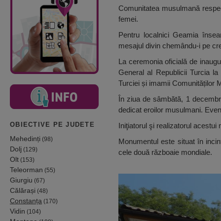
Comunitatea musulmană respectă, 
femei.
Pentru localnici Geamia înse
mesajul divin chemându-i pe cre
La ceremonia oficială de inaugur
General al Republicii Turcia l
Turciei și imamii Comunităților
În ziua de sâmbătă, 1 decembrie
dedicat eroilor musulmani. Even
OBIECTIVE PE JUDETE
Iniţiatorul şi realizatorul aces
Mehedinți
(98)
Monumentul este situat în incint
Dolj
(129)
cele două războaie mondiale.
Olt
(153)
Teleorman
(55)
Giurgiu
(67)
Călărași
(48)
Constanța
(170)
Vidin
(104)