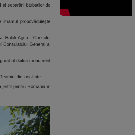
al separării bărbaților de
e imamul propovăduiește
ria, Haluk Agca – Consulul
l Consulatului General al
augurat al doilea monument
eamiei din localitate.
 jertfit pentru România în