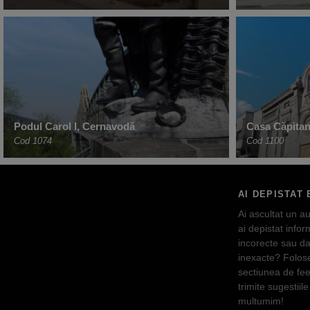
Podul Carol I, Cernavodă
Casa Căpitan
Cod 1074
Cod 1100
AI DEPISTAT 
Ai ascultat un au
ai depistat inform
incorecte sau da
inexacte? Folos
sectiunea de fe
trimite sugestiile 
multumim!