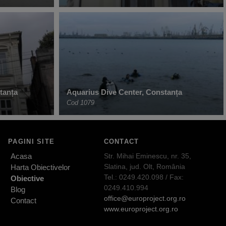
tanța
Aquarius Dive Center, Constanța
Cod 1079
PAGINI SITE
CONTACT
Acasa
Str. Mihai Eminescu, nr. 35,
Slatina, jud. Olt, România
Harta Obiectivelor
Tel.: 0249.420.098 / Fax:
Obiective
0249.410.994
Blog
office@europroject.org.ro
Contact
www.europroject.org.ro