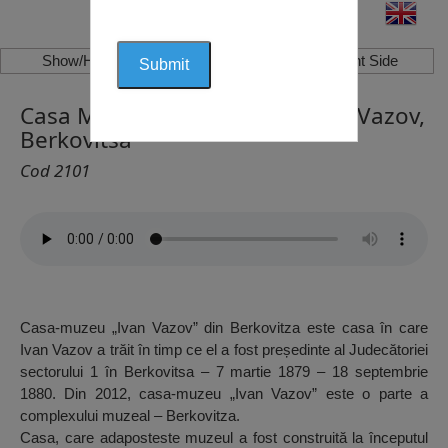
Show/Hide Left Side
Show/Hide Right Side
Casa Memorială și Muzeul Ivan Vazov,
Berkovitsa
Cod 2101
Casa-muzeu „Ivan Vazov” din Berkovitza este casa în care
Ivan Vazov a trăit în timp ce el a fost președinte al Judecătoriei
sectorului 1 în Berkovitsa – 7 martie 1879 – 18 septembrie
1880. Din 2012, casa-muzeu „Ivan Vazov” este o parte a
complexului muzeal – Berkovitza.
Casa, care adaposteste muzeul a fost construită la începutul