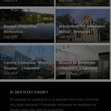
Cod 2176
Cod 2182
Barajul „Gaganitsa”,
Mănăstirea “Sf. Arhanghel
Berkovitsa
Mihail”, Brusarski
Cod 2189
Cod 2169
Centrul Comunitar “Petar
Muzeul de Istorie din
Bogdan”, Chiprovtsi
Chiprovtsi, Chiprovtsi
Cod 2118
Cod 2116
AI DEPISTAT ERORI?
Ai ascultat un audioghid si ai depistat informatii incorecte
sau date inexacte? Foloseste sectiunea de feedback si
trimite sugestiile tale! Iti multumim!