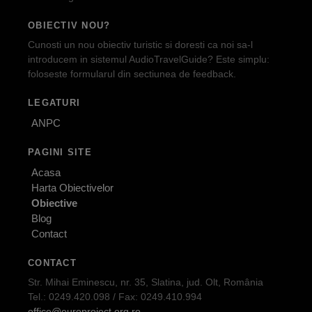
OBIECTIV NOU?
Cunosti un nou obiectiv turistic si doresti ca noi sa-l
introducem in sistemul AudioTravelGuide? Este simplu:
foloseste formularul din sectiunea de feedback.
LEGATURI
ANPC
PAGINI SITE
Acasa
Harta Obiectivelor
Obiective
Blog
Contact
CONTACT
Str. Mihai Eminescu, nr. 35, Slatina, jud. Olt, România
Tel.: 0249.420.098 / Fax: 0249.410.994
office@europroject.org.ro