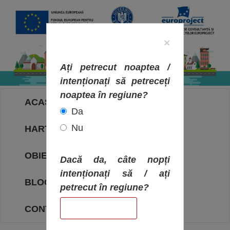
×
Ați petrecut noaptea /
intenționați să petreceți
noaptea în regiune?
ACASA
Da
Nu
HARTA OBIECTIVELOR
OBIECTIVE
Dacă da, câte nopți
intenționați să / ați
BLOG
petrecut în regiune?
CONTACT