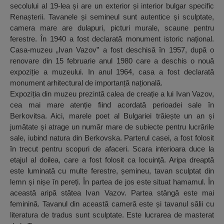
secolului al 19-lea și are un exterior și interior bulgar specific
Renașterii. Tavanele și semineul sunt autentice și sculptate,
camera mare are dulapuri, picturi murale, scaune pentru
ferestre. În 1940 a fost declarată monument istoric național.
Casa-muzeu „Ivan Vazov” a fost deschisă în 1957, după o
renovare din 15 februarie anul 1980 care a deschis o nouă
expoziție a muzeului. In anul 1964, casa a fost declarată
monument arhitectural de importanță națională.
Expoziția din muzeu prezintă calea de creație a lui Ivan Vazov,
cea mai mare atenție fiind acordată perioadei sale în
Berkovitsa. Aici, marele poet al Bulgariei trăiește un an și
jumătate și atrage un număr mare de subiecte pentru lucrările
sale, iubind natura din Berkovska. Parterul casei, a fost folosit
în trecut pentru scopuri de afaceri. Scara interioara duce la
etajul al doilea, care a fost folosit ca locuință. Aripa dreaptă
este luminată cu multe ferestre, șemineu, tavan sculptat din
lemn și nișe în pereți. În partea de jos este situat hamamul. În
această aripă stătea Ivan Vazov. Partea stângă este mai
feminină. Tavanul din această cameră este și tavanul sălii cu
literatura de tradus sunt sculptate. Este lucrarea de masterat