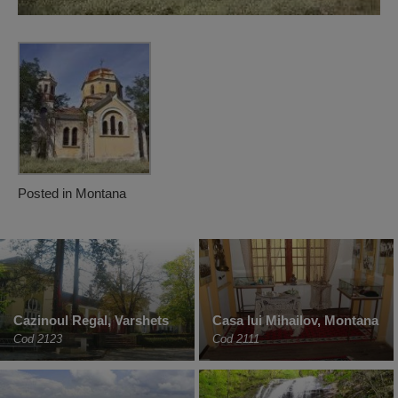
Posted in
Montana
Cazinoul Regal, Varshets
Casa lui Mihailov, Montana
Cod 2123
Cod 2111