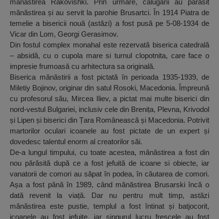
mănăstirea Rakovishki. Prin urmare, călugării au părăsit
mănăstirea și au servit la parohie Brusartci. În 1914 Piatra de
temelie a bisericii nouă (astăzi) a fost pusă pe 5-08-1934 de
Vicar din Lom, Georgi Gerasimov.
Din fostul complex monahal este rezervată biserica catedrală
– absidă, cu o cupola mare si turnul clopotnita, care face o
impresie frumoasă cu arhitectura sa originală.
Biserica mănăstirii a fost pictată în perioada 1935-1939, de
Miletiy Bojinov, originar din satul Rosoki, Macedonia. Împreună
cu profesorul său, Mircea Iliev, a pictat mai multe biserici din
nord-vestul Bulgariei, inclusiv cele din Brenița, Plevna, Krivodol
și Lipen și biserici din Țara Românească și Macedonia. Potrivit
martorilor oculari icoanele au fost pictate de un expert și
dovedesc talentul enorm al creatorilor săi.
De-a lungul timpului, cu toate acestea, mănăstirea a fost din
nou părăsită după ce a fost jefuită de icoane si obiecte, iar
vanatorii de comori au săpat în podea, în căutarea de comori.
Așa a fost până în 1989, când mănăstirea Brusarski încă o
dată revenit la viață. Dar nu pentru mult timp, astăzi
mănăstirea este pustie, templul a fost întinat și batjocorit,
icoanele au fost jefuite, iar singurul lucru frescele au fost