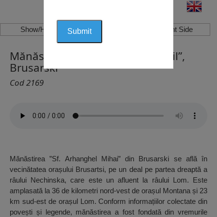
Show/Hide Left Side
Show/Hide Right Side
Mănăstirea “Sf. Arhanghel Mihail”,
Brusarski
Cod 2169
Mănăstirea ”Sf. Arhanghel Mihai” din Brusarski se află în
vecinătatea orașului Brusartsi, pe un deal pe partea dreaptă a
râului Nechinska, care este un afluent la râului Lom. Este
amplasată la 36 de kilometri nord-vest de orașul Montana și 23
km sud-est de orașul Lom. Conform informațiilor colectate din
povești și legende, mănăstirea a fost fondată din vremurile