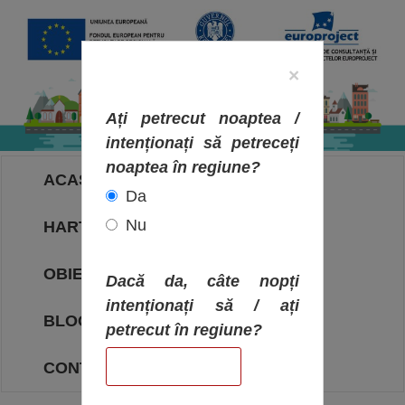
×
Ați petrecut noaptea /
intenționați să petreceți
noaptea în regiune?
ACASA
Da
Nu
HARTA OBIECTIVELOR
OBIECTIVE
Dacă da, câte nopți
intenționați să / ați
BLOG
petrecut în regiune?
CONTACT