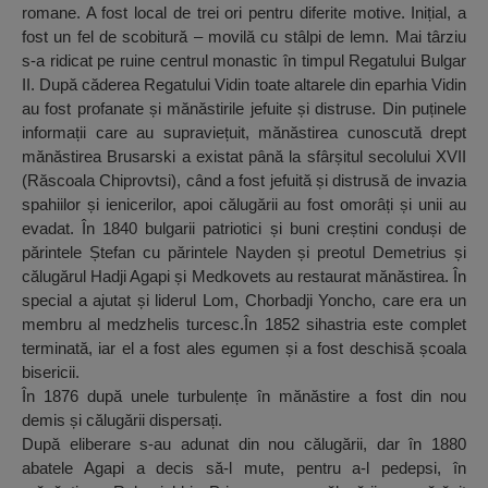
romane. A fost local de trei ori pentru diferite motive. Inițial, a
fost un fel de scobitură – movilă cu stâlpi de lemn. Mai târziu
s-a ridicat pe ruine centrul monastic în timpul Regatului Bulgar
II. După căderea Regatului Vidin toate altarele din eparhia Vidin
au fost profanate și mănăstirile jefuite și distruse. Din puținele
informații care au supraviețuit, mănăstirea cunoscută drept
mănăstirea Brusarski a existat până la sfârșitul secolului XVII
(Răscoala Chiprovtsi), când a fost jefuită și distrusă de invazia
spahiilor și ienicerilor, apoi călugării au fost omorâți și unii au
evadat. În 1840 bulgarii patriotici și buni creștini conduși de
părintele Ștefan cu părintele Nayden și preotul Demetrius și
călugărul Hadji Agapi și Medkovets au restaurat mănăstirea. În
special a ajutat și liderul Lom, Chorbadji Yoncho, care era un
membru al medzhelis turcesc.În 1852 sihastria este complet
terminată, iar el a fost ales egumen și a fost deschisă școala
bisericii.
În 1876 după unele turbulențe în mănăstire a fost din nou
demis și călugării dispersați.
După eliberare s-au adunat din nou călugării, dar în 1880
abatele Agapi a decis să-l mute, pentru a-l pedepsi, în