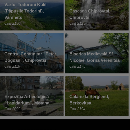
Vârful Todoroni Kukli
(Păpușile Todorini),
Cascada Chiprovtsi,
Varshets
Chiprovtsi
Cod 2130
Cod 2125
Centrul Comunitar “Petar
Biserica Medievală Sf
Bogdan”, Chiprovtsi
Nicolae, Gorna Verenitsa
Cod 2118
Cod 2175
Expoziția Arheologică
Călărie la Berglend,
”Lapidarium”, Motana
Berkovitsa
Cod 2099
Cod 2194