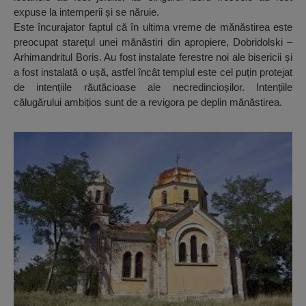
expuse la intemperii și se năruie.
Este încurajator faptul că în ultima vreme de mănăstirea este
preocupat starețul unei mănăstiri din apropiere, Dobridolski –
Arhimandritul Boris. Au fost instalate ferestre noi ale bisericii și
a fost instalată o ușă, astfel încât templul este cel puțin protejat
de intențiile răutăcioase ale necredincioșilor. Intențiile
călugărului ambițios sunt de a revigora pe deplin mănăstirea.