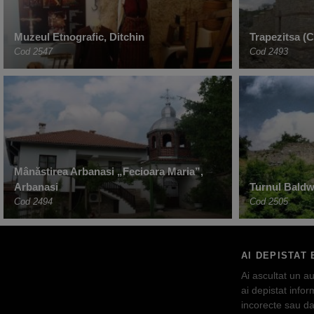
Muzeul Etnografic, Ditchin
Trapezitsa (C
Cod 2547
Cod 2493
Mânăstirea Arbanasi „Fecioara Maria”,
Arbanasi
Turnul Baldw
Cod 2494
Cod 2505
AI DEPISTAT 
Ai ascultat un au
ai depistat inform
incorecte sau da