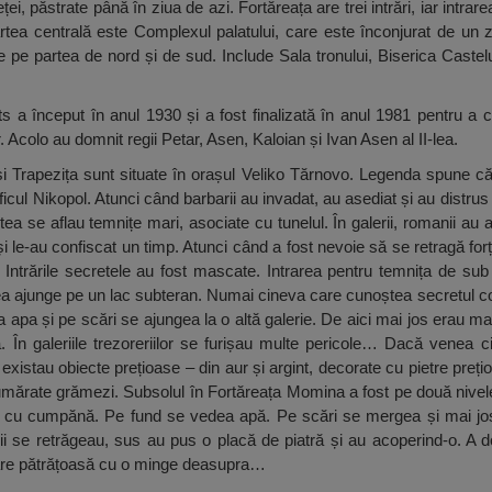
ței, păstrate până în ziua de azi. Fortăreața are trei intrări, iar intrare
rtea centrală este Complexul palatului, care este înconjurat de un zi
 de pe partea de nord și de sud. Include Sala tronului, Biserica Caste
ts a început în anul 1930 și a fost finalizată în anul 1981 pentru 
 Acolo au domnit regii Petar, Asen, Kaloian și Ivan Asen al II-lea.
 Trapezița sunt situate în orașul Veliko Tărnovo. Legenda spune că 
ul Nikopol. Atunci când barbarii au invadat, au asediat și au distrus
stea se aflau temnițe mari, asociate cu tunelul. În galerii, romanii au
e și le-au confiscat un timp. Atunci când a fost nevoie să se retragă f
it. Intrările secretele au fost mascate. Intrarea pentru temnița de su
ea ajunge pe un lac subteran. Numai cineva care cunoștea secretul como
a și pe scări se ajungea la o altă galerie. De aici mai jos erau mai 
 În galeriile trezoreriilor se furișau multe pericole… Dacă venea c
lă existau obiecte prețioase – din aur și argint, decorate cu pietre p
umărate grămezi. Subsolul în Fortăreața Momina a fost pe două nivel
uț cu cumpănă. Pe fund se vedea apă. Pe scări se mergea și mai jos
nii se retrăgeau, sus au pus o placă de piatră și au acoperind-o. A d
mare pătrățoasă cu o minge deasupra…