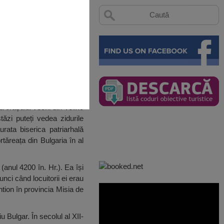
 orașului vechi din Veliko
ăzi puteți vedea zidurile
urata biserica patriarhală
tăreața din Bulgaria în al
(anul 4200 în. Hr.). Ea își
tunci când locuitorii ei erau
antion în provincia Misia de
u Bulgar. În secolul al XII-