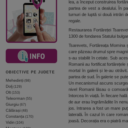
lea, a început construirea fortăre
partea de vest a dealului. În pa
turnuri de luptă si două intrări
regale.
Restaurarea Fortăreței Tsareve
1300 de fondarea Statului bulgar.
Tsarevets, Fortăreața Momina și
care păzeau drumul spre magnific
s-au stabilit în cetate. Sub ace
Romanii au fortificat fortărețel
mortal în galerii și le-au otrăv
OBIECTIVE PE JUDETE
partea de sud. În galerie se put
Mehedinți
(98)
Un mecanismul ascuns scurgea ap
Dolj
(129)
nivel Romanii lăsau o comoară.
Olt
(153)
întorcea în viață. În fiecare ha
Teleorman
(55)
de aur erau îngrămădite în nen
Giurgiu
(67)
jos. Intrarea a fost un mare p
Călărași
(48)
laterală. În cazul în care roma
Constanța
(170)
joasă. Decorația era o piatră 
Vidin
(104)