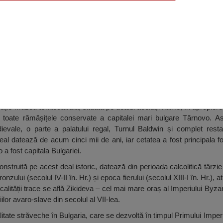
Veliko Tărnovo
ție-muzeu arhitecturală, situată pe dealul același nume, în apropierea
toate rămășițele conservate a capitalei mari bulgare Tărnovo. Ast
dievale, o parte a palatului regal, Turnul Baldwin și complet resta
al datează de acum cinci mii de ani, iar cetatea a fost principala for
a fost capitala Bulgariei.
nstruită pe acest deal istoric, datează din perioada calcolitică târzie 
zului (secolul IV-II în. Hr.) și epoca fierului (secolul XIII-I în. Hr.), a
 localității trace se află Zikideva – cel mai mare oraș al Imperiului Byz
ilor avaro-slave din secolul al VII-lea.
alitate străveche în Bulgaria, care se dezvoltă în timpul Primului Imperi