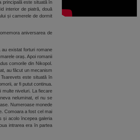
a principală este situată în
d interior de piatră, două
lului și camerele de dormit
a comemora aniversarea de
au existat forturi romane
 marele oraș. Apoi romanii
 adus comorile din Nikopol.
orțat, au făcut un mecanism
b Tsarevets este situată în
rii, ar fi putut continua.
multe niveluri. La fiecare
ineva neluminat, el nu se
rețioase. Numeroase monede
e. Comoara a fost cel mai
 și acolo începea galeria
oua intrarea era în partea