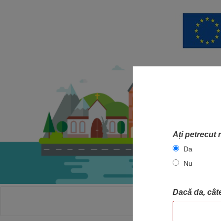
Ați petrecut 
Da
Nu
Dacă da, câte
ACASA
HA