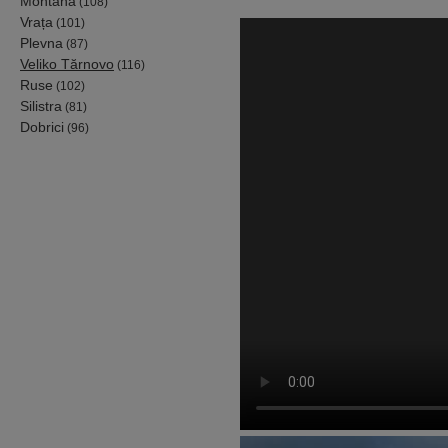
Montana
(108)
Vrața
(101)
Plevna
(87)
Veliko Tărnovo
(116)
Ruse
(102)
Silistra
(81)
Dobrici
(96)