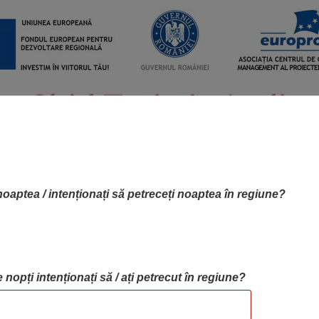
noaptea / intenționați să petreceți noaptea în regiune?
 nopți intenționați să / ați petrecut în regiune?
RTA OBIECTIVELOR
OBIECTIVE
BLOG