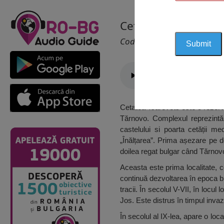
Cetatea Tsarevets, 
Cod 2504
Cetatea Tsarevets este o rezerva
Tărnovo. Complexul reprezintă 
castelului si poarta cetății me
„Înălțarea”. Prima așezare pe de
doilea regat bulgar când Tărnovo 
Aceasta este prima localitate, co
continuă dezvoltarea în epoca bron
tracii. În secolul V-VII, în locul
Jos. Este distrus în timpul invazi
În secolul al IX-lea, apare o loc