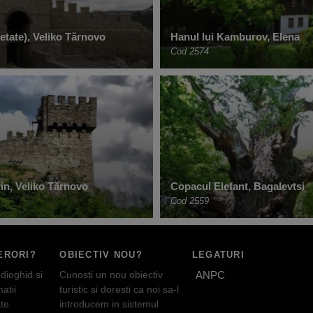
etate), Veliko Tărnovo
Hanul lui Kamburov, Elena
Cod 2574
in, Veliko Tărnovo
Copacul Elefant, Bagalevtsi
Cod 2559
ERORI?
OBIECTIV NOU?
LEGATURI
dioghid si
Cunosti un nou obiectiv
ANPC
atii
turistic si doresti ca noi sa-l
te
introducem in sistemul