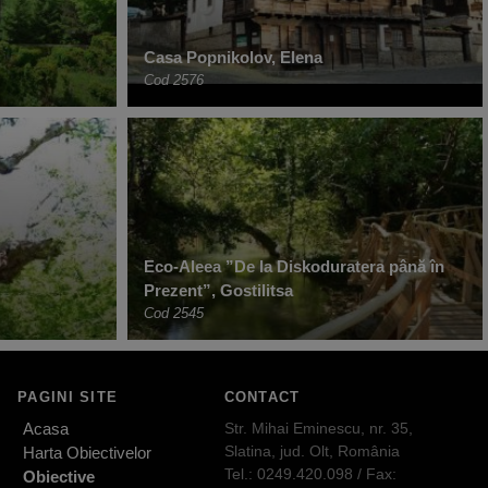
Casa Popnikolov, Elena
Cod 2576
Eco-Aleea ”De la Diskoduratera până în
Prezent”, Gostilitsa
Cod 2545
PAGINI SITE
CONTACT
Acasa
Str. Mihai Eminescu, nr. 35,
Slatina, jud. Olt, România
Harta Obiectivelor
Tel.: 0249.420.098 / Fax:
Obiective