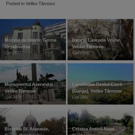
Posted in
Veliko Tărnovo
Muzeul de Istorie, Gorna
Izvorul Cascada Veche,
Oryahovitsa
Veliko Tărnovo
Cod 2577
Cod 2509
Monumentul Asenevtsi,
Localitatea Dealul Ciorii
Veliko Tărnovo
(Garga), Veliko Tărnovo
Cod 2479
Cod 2507
Biserica Sf. Atanasie,
Cetatea Antică Nove,