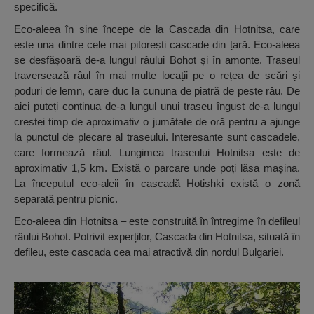
specifică.
Eco-aleea în sine începe de la Cascada din Hotnitsa, care
este una dintre cele mai pitorești cascade din țară. Eco-aleea
se desfășoară de-a lungul râului Bohot și în amonte. Traseul
traversează râul în mai multe locații pe o rețea de scări și
poduri de lemn, care duc la cununa de piatră de peste râu. De
aici puteți continua de-a lungul unui traseu îngust de-a lungul
crestei timp de aproximativ o jumătate de oră pentru a ajunge
la punctul de plecare al traseului. Interesante sunt cascadele,
care formează râul. Lungimea traseului Hotnitsa este de
aproximativ 1,5 km. Există o parcare unde poți lăsa mașina.
La începutul eco-aleii în cascadă Hotishki există o zonă
separată pentru picnic.
Eco-aleea din Hotnitsa – este construită în întregime în defileul
râului Bohot. Potrivit experților, Cascada din Hotnitsa, situată în
defileu, este cascada cea mai atractivă din nordul Bulgariei.