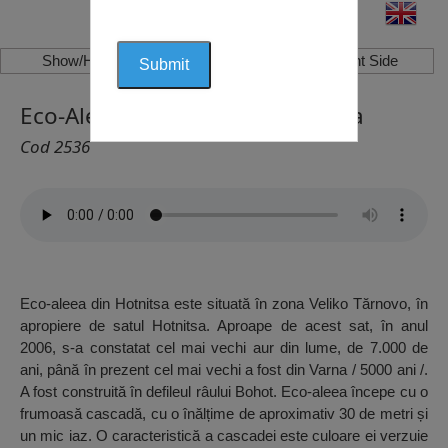
Show/Hide Left Side
Show/Hide Right Side
Eco-Aleea din Hotnitsa, Hotnitsa
Cod 2536
Eco-aleea din Hotnitsa este situată în zona Veliko Tărnovo, în
apropiere de satul Hotnitsa. Aproape de acest sat, în anul
2006, s-a constatat cel mai vechi aur din lume, de 7.000 de
ani, până în prezent cel mai vechi a fost din Varna / 5000 ani /.
A fost construită în defileul râului Bohot. Eco-aleea începe cu o
frumoasă cascadă, cu o înălțime de aproximativ 30 de metri și
un mic iaz. O caracteristică a cascadei este culoare ei verzuie