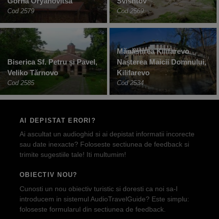
Gorna Oryahovitsa
Svishtov
Cod 2579
Cod 2569
Mănăstirea Kilifarevo
Biserica Sf. Petru și Pavel,
Nașterea Maicii Domnului,
Veliko Tărnovo
Kilifarevo
Cod 2585
Cod 2534
AI DEPISTAT ERORI?
Ai ascultat un audioghid si ai depistat informatii incorecte
sau date inexacte? Foloseste sectiunea de feedback si
trimite sugestiile tale! Iti multumim!
OBIECTIV NOU?
Cunosti un nou obiectiv turistic si doresti ca noi sa-l
introducem in sistemul AudioTravelGuide? Este simplu:
foloseste formularul din sectiunea de feedback.