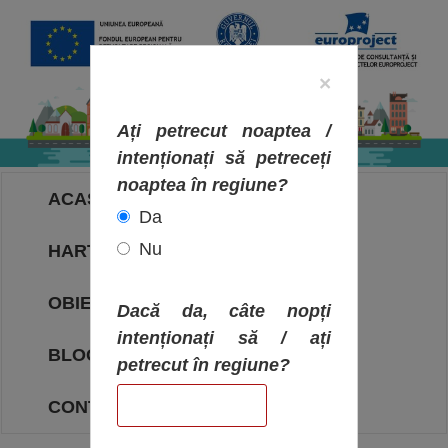
×
Ați petrecut noaptea /
intenționați să petreceți
noaptea în regiune?
ACASA
Da
Nu
HARTA OBIECTIVELOR
OBIECTIVE
Dacă da, câte nopți
intenționați să / ați
BLOG
petrecut în regiune?
CONTACT