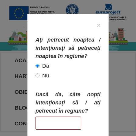
×
Ați petrecut noaptea /
intenționați să petreceți
noaptea în regiune?
ACASA
Da
Nu
HARTA OBIECTIVELOR
OBIECTIVE
Dacă da, câte nopți
intenționați să / ați
BLOG
petrecut în regiune?
CONTACT