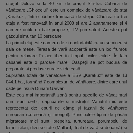
orașul Dulovo și la 40 km de orașul Silistra. Cabana de
vânătoare „Ghiocelul” este un complex de vânătoare de stat
„Karakuz”, într-o pădure frumoasă de stejar. Clădirea cu trei
etaje a fost renovată în anul 2008 și are 2 apartamente și 4
camere duble cu baie proprie și TV prin satelit. Acestea pot
găzdui simultan 10 persoane.
La primul etaj este camera de zi confortabilă cu un șemineu și
sala de mese. Terasa de vară acoperită este un loc frumos
pentru relaxare în aer liber în timpul lunilor calde. În fata
cabanei este o parcare mare. Oaspeții se pot bucura de
preparate și produse curate și de casă.
Suprafața totală de vânătoare a ESV „Karakuz” este de 13
044.1 ha., formând 7 complexuri de vânătoare, dintre care unul
cade pe insula Dunării Garvan.
Este cea mai importantă zonă pentru speciile de vânat mari
cum sunt cerbii, căprioarele și mistrețul. Vânatul mic este
reprezentat de: iepurii de câmp și fazanii de vânătoare
european (coreeană și mongol). Principalele tipuri de păsări
migratoare mici sunt: prepelița, turtureaua, porumbelul de
lemn, sitari, diverse rațe (Mallard, Teal de vară și de iarnă) și