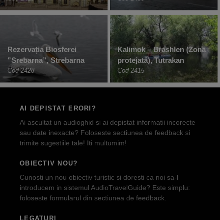
Rezervația Biosferei
Kalimok – Brashlen (Zona
”Srebarna”, Strebarna
protejată), Tutrakan
Cod 2428
Cod 2415
AI DEPISTAT ERORI?
Ai ascultat un audioghid si ai depistat informatii incorecte
sau date inexacte? Foloseste sectiunea de feedback si
trimite sugestiile tale! Iti multumim!
OBIECTIV NOU?
Cunosti un nou obiectiv turistic si doresti ca noi sa-l
introducem in sistemul AudioTravelGuide? Este simplu:
foloseste formularul din sectiunea de feedback.
LEGATURI