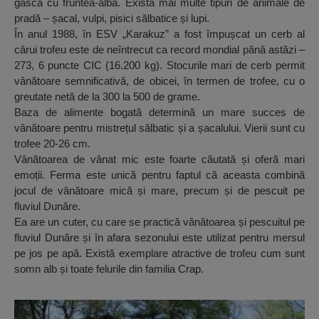
gâsca cu fruntea-albă. Există mai multe tipuri de animale de
pradă – șacal, vulpi, pisici sălbatice și lupi.
În anul 1988, în ESV „Karakuz” a fost împușcat un cerb al
cărui trofeu este de neîntrecut ca record mondial până astăzi –
273, 6 puncte CIC (16.200 kg). Stocurile mari de cerb permit
vânătoare semnificativă, de obicei, în termen de trofee, cu o
greutate netă de la 300 la 500 de grame.
Baza de alimente bogată determină un mare succes de
vânătoare pentru mistrețul sălbatic și a șacalului. Vierii sunt cu
trofee 20-26 cm.
Vânătoarea de vânat mic este foarte căutată și oferă mari
emoții. Ferma este unică pentru faptul că aceasta combină
jocul de vânătoare mică și mare, precum și de pescuit pe
fluviul Dunăre.
Ea are un cuter, cu care se practică vânătoarea și pescuitul pe
fluviul Dunăre și în afara sezonului este utilizat pentru mersul
pe jos pe apă. Există exemplare atractive de trofeu cum sunt
somn alb și toate felurile din familia Crap.