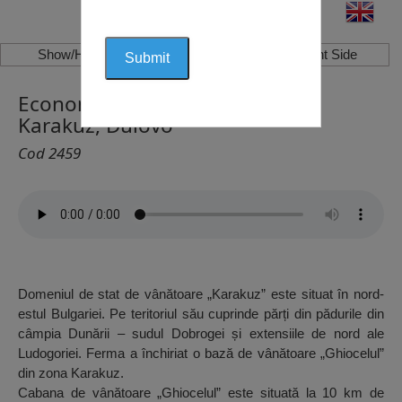
Show/Hide Left Side
Show/Hide Right Side
Economie de Stat de Vânătoare
Karakuz, Dulovo
Cod 2459
Domeniul de stat de vânătoare „Karakuz” este situat în nord-
estul Bulgariei. Pe teritoriul său cuprinde părți din pădurile din
câmpia Dunării – sudul Dobrogei și extensiile de nord ale
Ludogoriei. Ferma a închiriat o bază de vânătoare „Ghiocelul”
din zona Karakuz.
Cabana de vânătoare „Ghiocelul” este situată la 10 km de