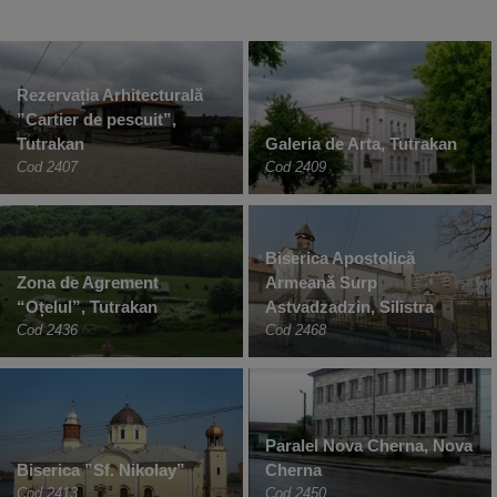
Rezervația Arhitecturală
”Cartier de pescuit”,
Tutrakan
Galeria de Arta, Tutrakan
Cod 2407
Cod 2409
Biserica Apostolică
Zona de Agrement
Armeană Surp
“Oțelul”, Tutrakan
Astvadzadzin, Silistra
Cod 2436
Cod 2468
Paralel Nova Cherna, Nova
Biserica ”Sf. Nikolay”
Cherna
Cod 2413
Cod 2450