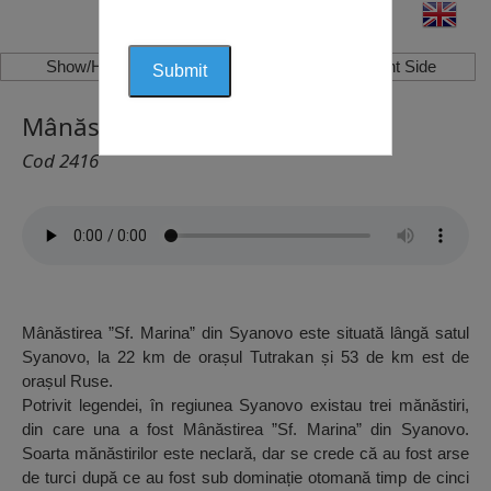
Show/Hide Left Side
Show/Hide Right Side
Mânăstirea Sf. Marina, Syanovo
Cod 2416
Mânăstirea ”Sf. Marina” din Syanovo este situată lângă satul
Syanovo, la 22 km de orașul Tutrakan și 53 de km est de
orașul Ruse.
Potrivit legendei, în regiunea Syanovo existau trei mănăstiri,
din care una a fost Mânăstirea ”Sf. Marina” din Syanovo.
Soarta mănăstirilor este neclară, dar se crede că au fost arse
de turci după ce au fost sub dominație otomană timp de cinci