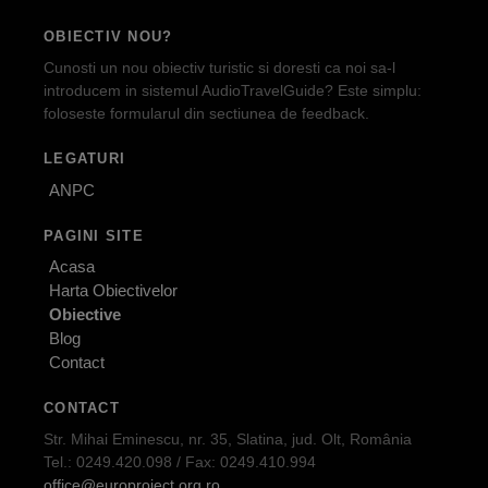
OBIECTIV NOU?
Cunosti un nou obiectiv turistic si doresti ca noi sa-l
introducem in sistemul AudioTravelGuide? Este simplu:
foloseste formularul din sectiunea de feedback.
LEGATURI
ANPC
PAGINI SITE
Acasa
Harta Obiectivelor
Obiective
Blog
Contact
CONTACT
Str. Mihai Eminescu, nr. 35, Slatina, jud. Olt, România
Tel.: 0249.420.098 / Fax: 0249.410.994
office@europroject.org.ro