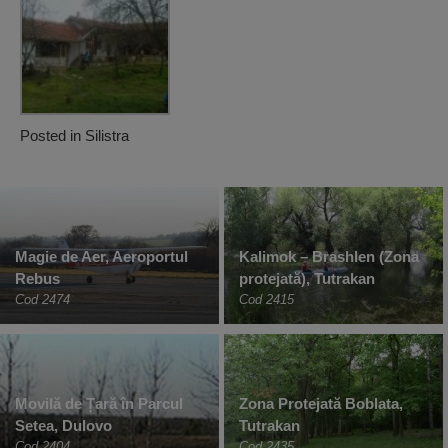
Posted in
Silistra
Magie de Aer, Aeroportul
Kalimok – Brashlen (Zona
Rebus
protejată), Tutrakan
Cod 2474
Cod 2415
Movilă de Țară în Parcul
Zona Protejată Boblata,
Setea, Dulovo
Tutrakan
Cod 2404
Cod 2435