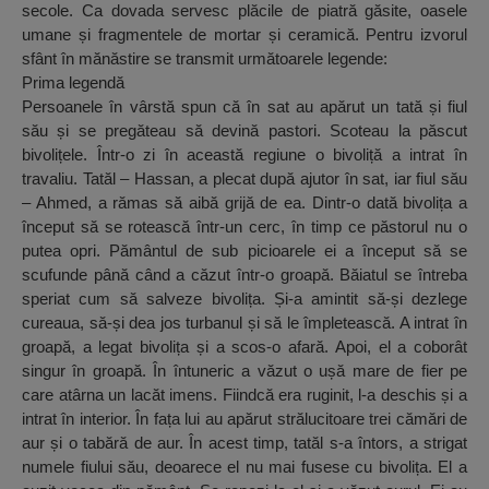
secole. Ca dovada servesc plăcile de piatră găsite, oasele
umane și fragmentele de mortar și ceramică. Pentru izvorul
sfânt în mănăstire se transmit următoarele legende:
Prima legendă
Persoanele în vârstă spun că în sat au apărut un tată și fiul
său și se pregăteau să devină pastori. Scoteau la păscut
bivolițele. Într-o zi în această regiune o bivoliță a intrat în
travaliu. Tatăl – Hassan, a plecat după ajutor în sat, iar fiul său
– Ahmed, a rămas să aibă grijă de ea. Dintr-o dată bivolița a
început să se rotească într-un cerc, în timp ce păstorul nu o
putea opri. Pământul de sub picioarele ei a început să se
scufunde până când a căzut într-o groapă. Băiatul se întreba
speriat cum să salveze bivolița. Și-a amintit să-și dezlege
cureaua, să-și dea jos turbanul și să le împletească. A intrat în
groapă, a legat bivolița și a scos-o afară. Apoi, el a coborât
singur în groapă. În întuneric a văzut o ușă mare de fier pe
care atârna un lacăt imens. Fiindcă era ruginit, l-a deschis și a
intrat în interior. În fața lui au apărut strălucitoare trei cămări de
aur și o tabără de aur. În acest timp, tatăl s-a întors, a strigat
numele fiului său, deoarece el nu mai fusese cu bivolița. El a