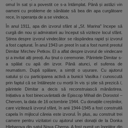
omul în sat și a povestit ce s-a întâmplat. Până și astăzi vin
oameni cu probleme de sănătate să bea din apa curgătoare
rece, în speranța de a se vindeca.
În anul 1911, apa din izvorul sfânt al „Sf. Marina” începe să
curgă din nou și admiratorii au început să viziteze locul sfânt.
Știrea despre izvorul vindecător se răspândea rapid și izvorul
a fost capturat. În anul 1943 un preot în sat a fost numit preotul
Dimitar Mirchev Petkov. El a aflat despre izvorul de vindecare
și a invitat alți preoți. Au ținut o ceremonie. Părintele Dimitar s-
a spălat cu apă din izvor. Până atunci, el suferea de
reumatism. După spălare, a simțit o ușurare. Cu ajutorul
satului și cu participarea activă a bunicii Vasilka / cunoscută
prin faptul că se întâlnește cu morții în vis și știe să prezică /,
părintele Dimitar a decis să reconstruiască mănăstirea.
Inițiativa a fost binecuvântată de Episcop Mihail din Dorostol –
Cherven, la data de 16 octombrie 1944. Cu donațiile creștinilor,
care vizitează izvorul sfânt, în anii 1944-1945 a fost construită
capela în mijlocul căreia este izvorul. În plus, au construit trei
camere pentru vizitatori cu ajutorul unei donații de la Donka
Hlebarova din satul Nova Cherna. A fost numit un îngrijitor din