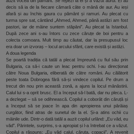
auzit vocea din pământ. Se repezi la el și a văzut aurul. Ei au
decis să ia de la fiecare cămară câte o mână de aur. Au ieși
afară și au închis gaura cu pământ și ramuri. Au plecat cu
turma spre sat, cântând „Ahmed, Ahmed, până astăzi am fost
pastori, iar de mâine suntem stăpâni”. Au plecat la Istanbul.
După zece ani s-au întors cu zece căruțe de boi pentru a
colecta comoara. Mult timp au căutat, dar la presupusul loc
era doar un izvoraș – locul arcului sfânt, care există și astăzi.
A doua legenda
Se poartă tradiția că tatăl a plecat împreună cu fiul său prin
Bulgaria, ca să-i caute un leac pentru ochi. I-au direcționat
către Noua Bulgaria, eliberată de către români. Au călătorit
peste toata Dobrogea fără să-și vindece copilul. Pe drum a
trecut din nou prin această zonă, a ajuns la locul mânăstirii.
Calul lui s-a oprit brusc. El a început să-l bată, dar nu pleca. L-
a dezlegat – să se odihnească. Copilul a coborât din căruță și
a început să se joace în apa din apropierea unui pârâiaș
curgător, fiind atras de sunetul de la el. Și-a atins ochii cu
mâinile ude. Dintr-o dată tatăl a auzit copilul urlând: „Eu văd, eu
văd”. Părintele, surprins, s-a apropiat și l-a întrebat ce a văzut.
Copilul a răspuns: „Eu văd calul, căruța, copacii”. A revenit