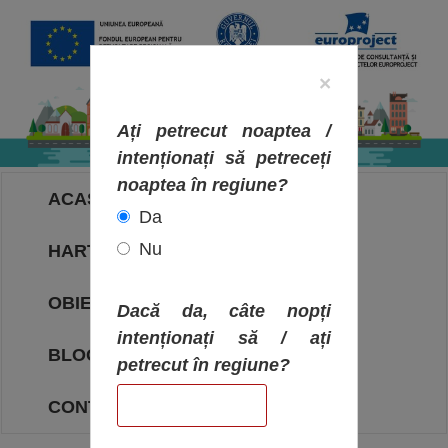
×
Ați petrecut noaptea /
intenționați să petreceți
noaptea în regiune?
ACASA
Da
Nu
HARTA OBIECTIVELOR
OBIECTIVE
Dacă da, câte nopți
intenționați să / ați
BLOG
petrecut în regiune?
CONTACT