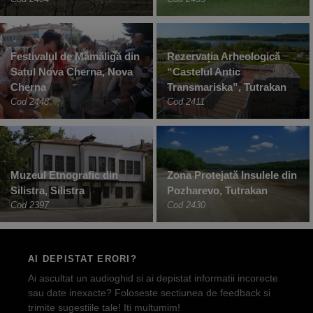
Festivalul de Mămăligă din
Rezervația Arheologică
Satul Nova Cherna, Nova
“Castelul Antic
Cherna
Transmariska”, Tutrakan
Cod 2448
Cod 2411
Muzeul Etnografic din
Zona Protejată Insulele din
Silistra, Silistra
Pozharevo, Tutrakan
Cod 2397
Cod 2430
AI DEPISTAT ERORI?
Ai ascultat un audioghid si ai depistat informatii incorecte
sau date inexacte? Foloseste sectiunea de feedback si
trimite sugestiile tale! Iti multumim!