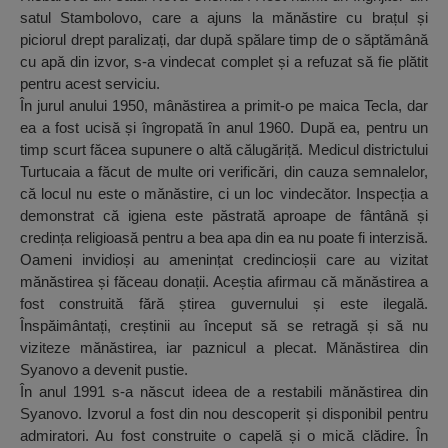
satul Stambolovo, care a ajuns la mănăstire cu brațul și
piciorul drept paralizați, dar după spălare timp de o săptămână
cu apă din izvor, s-a vindecat complet și a refuzat să fie plătit
pentru acest serviciu.
În jurul anului 1950, mânăstirea a primit-o pe maica Tecla, dar
ea a fost ucisă și îngropată în anul 1960. După ea, pentru un
timp scurt făcea supunere o altă călugăriță. Medicul districtului
Turtucaia a făcut de multe ori verificări, din cauza semnalelor,
că locul nu este o mănăstire, ci un loc vindecător. Inspecția a
demonstrat că igiena este păstrată aproape de fântână și
credința religioasă pentru a bea apa din ea nu poate fi interzisă.
Oameni invidioși au amenințat credincioșii care au vizitat
mănăstirea și făceau donații. Aceștia afirmau că mănăstirea a
fost construită fără știrea guvernului și este ilegală.
Înspăimântați, creștinii au început să se retragă și să nu
viziteze mănăstirea, iar paznicul a plecat. Mănăstirea din
Syanovo a devenit pustie.
În anul 1991 s-a născut ideea de a restabili mănăstirea din
Syanovo. Izvorul a fost din nou descoperit și disponibil pentru
admiratori. Au fost construite o capelă și o mică clădire. În