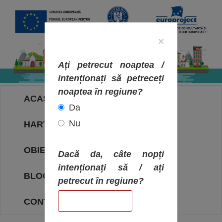
×
Ați petrecut noaptea /
intenționați să petreceți
noaptea în regiune?
ACASA
Da
Nu
HARTA OBIECTIVELOR
OBIECTIVE
Dacă da, câte nopți
intenționați să / ați
BLOG
petrecut în regiune?
CONTACT