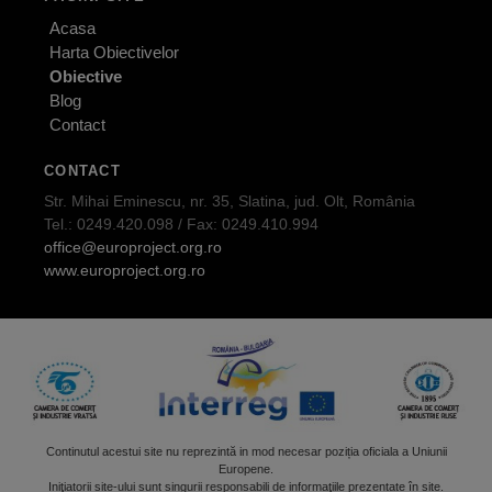
Acasa
Harta Obiectivelor
Obiective
Blog
Contact
CONTACT
Str. Mihai Eminescu, nr. 35, Slatina, jud. Olt, România
Tel.: 0249.420.098 / Fax: 0249.410.994
office@europroject.org.ro
www.europroject.org.ro
Continutul acestui site nu reprezintă in mod necesar poziția oficiala a Uniunii
Europene.
Iniţiatorii site-ului sunt singurii responsabili de informaţiile prezentate în site.