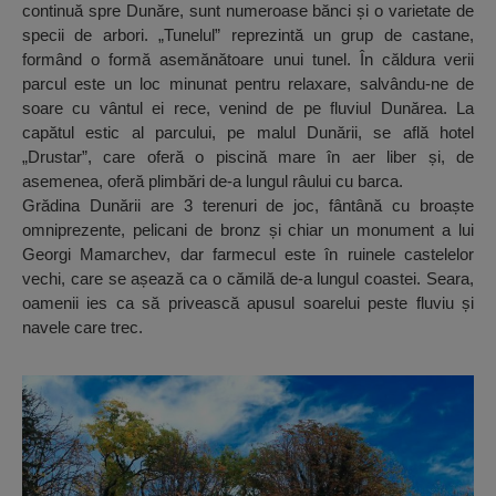
continuă spre Dunăre, sunt numeroase bănci și o varietate de
specii de arbori. „Tunelul” reprezintă un grup de castane,
formând o formă asemănătoare unui tunel. În căldura verii
parcul este un loc minunat pentru relaxare, salvându-ne de
soare cu vântul ei rece, venind de pe fluviul Dunărea. La
capătul estic al parcului, pe malul Dunării, se află hotel
„Drustar”, care oferă o piscină mare în aer liber și, de
asemenea, oferă plimbări de-a lungul râului cu barca.
Grădina Dunării are 3 terenuri de joc, fântână cu broaște
omniprezente, pelicani de bronz și chiar un monument a lui
Georgi Mamarchev, dar farmecul este în ruinele castelelor
vechi, care se așează ca o cămilă de-a lungul coastei. Seara,
oamenii ies ca să privească apusul soarelui peste fluviu și
navele care trec.