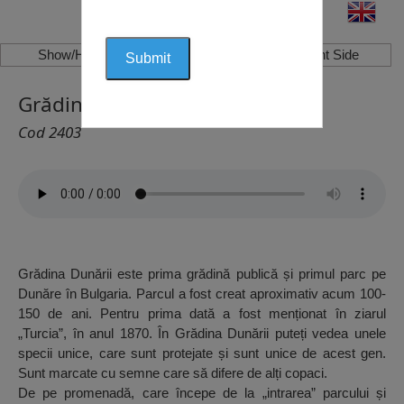
Show/Hide Left Side
Show/Hide Right Side
Grădina Dunării, Silistra
Cod 2403
Grădina Dunării este prima grădină publică și primul parc pe
Dunăre în Bulgaria. Parcul a fost creat aproximativ acum 100-
150 de ani. Pentru prima dată a fost menționat în ziarul
„Turcia”, în anul 1870. În Grădina Dunării puteți vedea unele
specii unice, care sunt protejate și sunt unice de acest gen.
Sunt marcate cu semne care să difere de alți copaci.
De pe promenadă, care începe de la „intrarea” parcului și