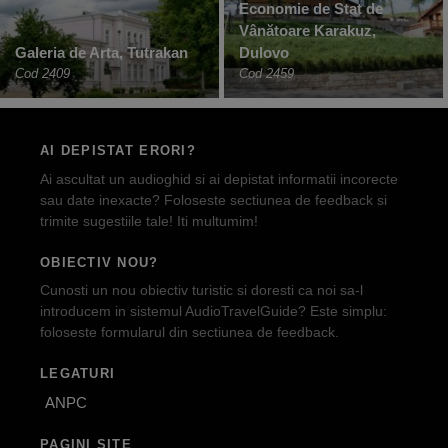
Economie de Stat de
Vânătoare Karakuz,
Galeria de Arta, Tutrakan
Dulovo
Cod 2409
Cod 2459
AI DEPISTAT ERORI?
Ai ascultat un audioghid si ai depistat informatii incorecte
sau date inexacte? Foloseste sectiunea de feedback si
trimite sugestiile tale! Iti multumim!
OBIECTIV NOU?
Cunosti un nou obiectiv turistic si doresti ca noi sa-l
introducem in sistemul AudioTravelGuide? Este simplu:
foloseste formularul din sectiunea de feedback.
LEGATURI
ANPC
PAGINI SITE