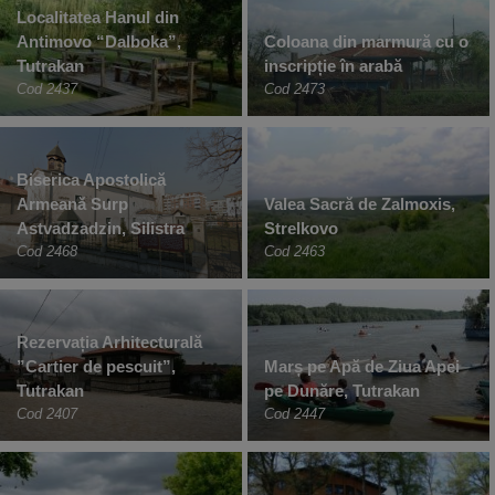
Localitatea Hanul din
Antimovo “Dalboka”,
Coloana din marmură cu o
Tutrakan
inscripție în arabă
Cod 2437
Cod 2473
Biserica Apostolică
Armeană Surp
Valea Sacră de Zalmoxis,
Astvadzadzin, Silistra
Strelkovo
Cod 2468
Cod 2463
Rezervația Arhitecturală
”Cartier de pescuit”,
Marș pe Apă de Ziua Apei
Tutrakan
pe Dunăre, Tutrakan
Cod 2407
Cod 2447