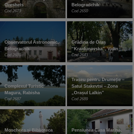
Oreshets
Belogradchik
Cod 2673
Cod 2650
Observatorul Astronomic,
Grădina de Oraș
Belograchik
“Kraidunavska”, Vidin
Cod 2600
Cod 2643
Traseu pentru Drumeție –
Complexul Turistic
Satul Stakevtsi – Zona
Magura, Rabisha
„Orașul Lalkin”
Cod 2687
Cod 2689
Moscheea și Biblioteca
Pensiunea Casa Marina,