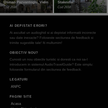
Osman Pazvantoglu, Vidin
Stakevtsi
Cod 2598
Cod 2658
AI DEPISTAT ERORI?
Ai ascultat un audioghid si ai depistat informatii incorecte
sau date inexacte? Foloseste sectiunea de feedback si
trimite sugestiile tale! Iti multumim!
OBIECTIV NOU?
Cunosti un nou obiectiv turistic si doresti ca noi sa-l
introducem in sistemul AudioTravelGuide? Este simplu:
foloseste formularul din sectiunea de feedback.
LEGATURI
ANPC
PAGINI SITE
Acasa