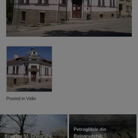
Posted in
Vidin
Petroglifele din
Biserica Sf. Gheorghe,
Belogradchik,