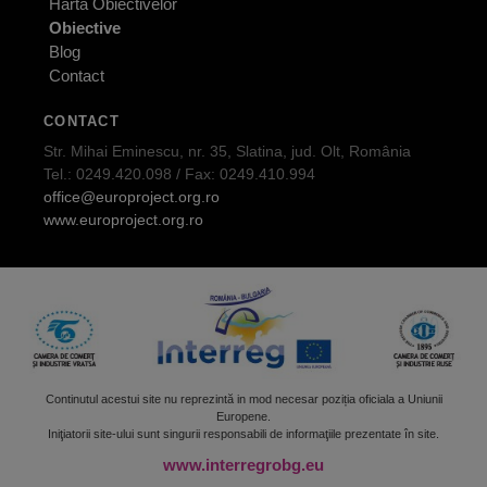
Harta Obiectivelor
Obiective
Blog
Contact
CONTACT
Str. Mihai Eminescu, nr. 35, Slatina, jud. Olt, România
Tel.: 0249.420.098 / Fax: 0249.410.994
office@europroject.org.ro
www.europroject.org.ro
Continutul acestui site nu reprezintă in mod necesar poziția oficiala a Uniunii
Europene.
Iniţiatorii site-ului sunt singurii responsabili de informaţiile prezentate în site.
www.interregrobg.eu