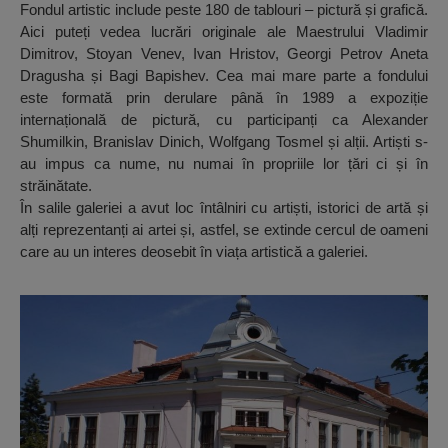
Fondul artistic include peste 180 de tablouri – pictură și grafică.
Aici puteți vedea lucrări originale ale Maestrului Vladimir
Dimitrov, Stoyan Venev, Ivan Hristov, Georgi Petrov Aneta
Dragusha și Bagi Bapishev. Cea mai mare parte a fondului
este formată prin derulare până în 1989 a expoziție
internațională de pictură, cu participanți ca Alexander
Shumilkin, Branislav Dinich, Wolfgang Tosmel și alții. Artiști s-
au impus ca nume, nu numai în propriile lor țări ci și în
străinătate.
În salile galeriei a avut loc întâlniri cu artiști, istorici de artă și
alți reprezentanți ai artei și, astfel, se extinde cercul de oameni
care au un interes deosebit în viața artistică a galeriei.