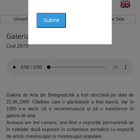
Show/Hide Left Side
Show/Hide Right Side
Galeria de Artă, Belogradchik
Cod 2619
Galeria de Arta din Belogradchik a fost deschisă pe data de
21.06.1989. Clădirea care o găzduiește a fost bancă, dar în
1980 s-a decis să o reconstruiască și să o transforme în
galeria de artă.
Aceasta are trei camere, una fiind o expoziție permanentă iar
în celelalte două expuneri în schimbare periodică cu expoziții
de artiști, meșteșugari și meșteșuguri populare.