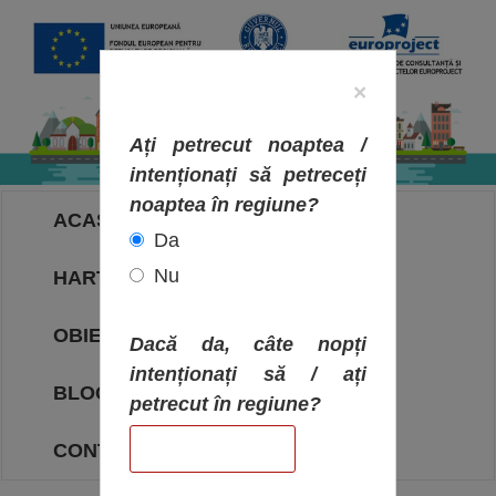
×
Ați petrecut noaptea /
intenționați să petreceți
noaptea în regiune?
ACASA
Da
Nu
HARTA OBIECTIVELOR
OBIECTIVE
Dacă da, câte nopți
intenționați să / ați
BLOG
petrecut în regiune?
CONTACT