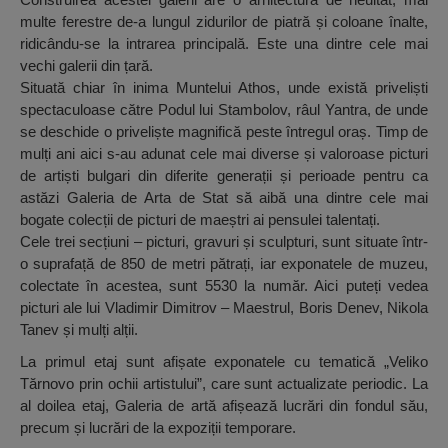
multe ferestre de-a lungul zidurilor de piatră și coloane înalte,
ridicându-se la intrarea principală. Este una dintre cele mai
vechi galerii din țară.
Situată chiar în inima Muntelui Athos, unde există priveliști
spectaculoase către Podul lui Stambolov, râul Yantra, de unde
se deschide o priveliște magnifică peste întregul oraș. Timp de
mulți ani aici s-au adunat cele mai diverse și valoroase picturi
de artiști bulgari din diferite generații și perioade pentru ca
astăzi Galeria de Arta de Stat să aibă una dintre cele mai
bogate colecții de picturi de maeștri ai pensulei talentați.
Cele trei secțiuni – picturi, gravuri și sculpturi, sunt situate într-
o suprafață de 850 de metri pătrați, iar exponatele de muzeu,
colectate în acestea, sunt 5530 la număr. Aici puteți vedea
picturi ale lui Vladimir Dimitrov – Maestrul, Boris Denev, Nikola
Tanev și mulți alții.
La primul etaj sunt afișate exponatele cu tematică „Veliko
Tărnovo prin ochii artistului”, care sunt actualizate periodic. La
al doilea etaj, Galeria de artă afișează lucrări din fondul său,
precum și lucrări de la expoziții temporare.