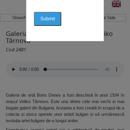
Show/Hide Left Side
Show/Hide Right Side
Galeria de Artă Boris Denev, Veliko
Tărnovo
Cod 2481
Galeria de artă Boris Denev a fost deschisă în anul 1934 în
orașul Veliko Tărnovo. Este una dintre cele mai vechi si mai
bogate galerii din Bulgaria. Aceasta a fost creată în scopul de a
colecta și stoca operele unor artiști bulgari și să urmărească
evoluția artei bulgare de-a lungul anilor.
Construirea acestei galerii are o arhitectură de neuitat, mai