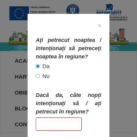
×
Ați petrecut noaptea /
intenționați să petreceți
noaptea în regiune?
ACASA
Da
Nu
HARTA OBIECTIVELOR
OBIECTIVE
Dacă da, câte nopți
intenționați să / ați
BLOG
petrecut în regiune?
CONTACT