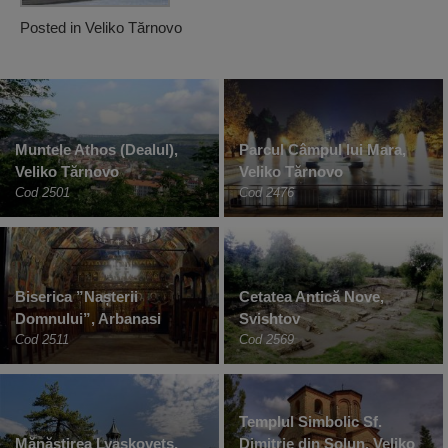
Posted in
Veliko Tărnovo
Muntele Athos (Dealul),
Parcul Câmpul lui Mara,
Veliko Tărnovo
Veliko Tărnovo
Cod 2501
Cod 2476
Biserica ”Nașterii
Cetatea Antică Nove,
Domnului”, Arbanasi
Svishtov
Cod 2511
Cod 2569
Templul Simbolic Sf.
Mănăstirea Lyaskovets,
Dimitrie din Solun, Veliko