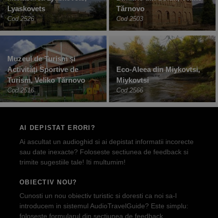
Lyaskovets
Tărnovo
Cod 2526
Cod 2503
Muzeul de Turism și
Activități Sportive de
Eco-Aleea din Miykovtsi,
Turism, Veliko Tărnovo
Miykovtsi
Cod 2516
Cod 2566
AI DEPISTAT ERORI?
Ai ascultat un audioghid si ai depistat informatii incorecte
sau date inexacte? Foloseste sectiunea de feedback si
trimite sugestiile tale! Iti multumim!
OBIECTIV NOU?
Cunosti un nou obiectiv turistic si doresti ca noi sa-l
introducem in sistemul AudioTravelGuide? Este simplu:
foloseste formularul din sectiunea de feedback.