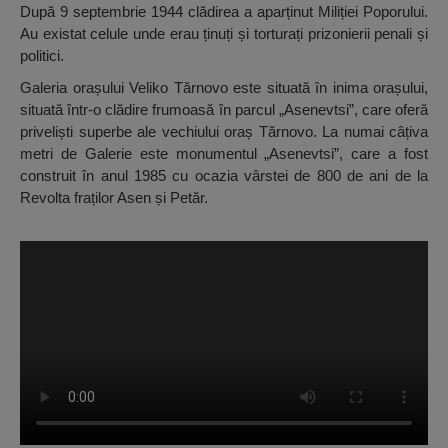
După 9 septembrie 1944 clădirea a aparținut Miliției Poporului.
Au existat celule unde erau ținuți și torturați prizonierii penali și
politici.
Galeria orașului Veliko Tărnovo este situată în inima orașului,
situată într-o clădire frumoasă în parcul „Asenevtsi”, care oferă
priveliști superbe ale vechiului oraș Tărnovo. La numai câțiva
metri de Galerie este monumentul „Asenevtsi”, care a fost
construit în anul 1985 cu ocazia vârstei de 800 de ani de la
Revolta fraților Asen și Petăr.