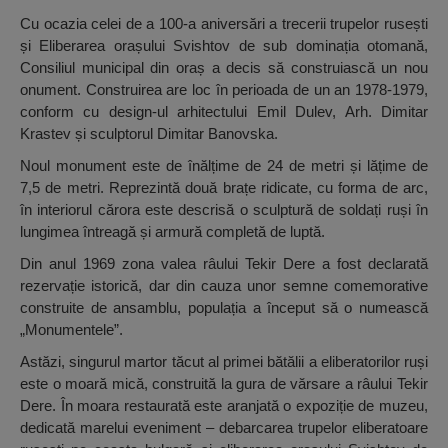
Cu ocazia celei de a 100-a aniversări a trecerii trupelor rusești
și Eliberarea orașului Svishtov de sub dominația otomană,
Consiliul municipal din oraș a decis să construiască un nou
onument. Construirea are loc în perioada de un an 1978-1979,
conform cu design-ul arhitectului Emil Dulev, Arh. Dimitar
Krastev și sculptorul Dimitar Banovska.
Noul monument este de înălțime de 24 de metri și lățime de
7,5 de metri. Reprezintă două brațe ridicate, cu forma de arc,
în interiorul cărora este descrisă o sculptură de soldați ruși în
lungimea întreagă și armură completă de luptă.
Din anul 1969 zona valea râului Tekir Dere a fost declarată
rezervație istorică, dar din cauza unor semne comemorative
construite de ansamblu, populația a început să o numească
„Monumentele”.
Astăzi, singurul martor tăcut al primei bătălii a eliberatorilor ruși
este o moară mică, construită la gura de vărsare a râului Tekir
Dere. În moara restaurată este aranjată o expoziție de muzeu,
dedicată marelui eveniment – debarcarea trupelor eliberatoare