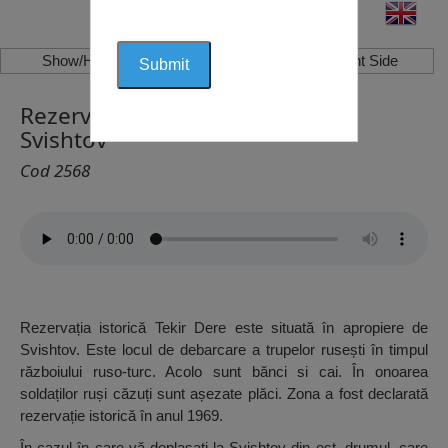
Show/Hide Left Side
Show/Hide Right Side
Rezervația Istorică Tekir Dere,
Svishtov
Cod 2568
Rezervația istorică Tekir Dere este situată în apropiere de
Svishtov. Este locul de debarcare a trupelor rusești în timpul
războiului ruso-turc. Acolo sunt bănci si cai. În onoarea
soldaților ruși căzuți sunt așezate plăci. Zona a fost declarată
rezervație istorică în anul 1969.
În cazul în care vă deplasați la Svishtov din est, drumul, care