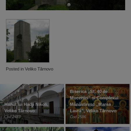
Posted in
Veliko Tărnovo
Biserica „Sf. 40 de
Mucenici” și Complexul
Hanul lui Hadji Nikoli,
Mănăstiresc „Marea
Veliko Tărnovo
Lavră”, Veliko Tărnovo
Cod 2483
Cod 2586