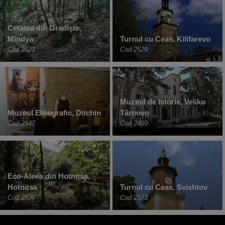
Cetatea din Gradiște,
Mindya
Turnul cu Ceas, Kilifarevo
Cod 2521
Cod 2529
Muzeul de Istorie, Veliko
Muzeul Etnografic, Ditchin
Tărnovo
Cod 2547
Cod 2499
Eco-Aleea din Hotnitsa,
Hotnitsa
Turnul cu Ceas, Svishtov
Cod 2536
Cod 2573