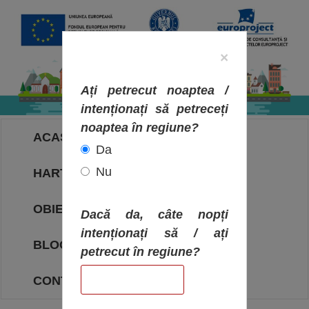
×
Ați petrecut noaptea /
intenționați să petreceți
noaptea în regiune?
ACASA
Da
Nu
HARTA OBIECTIVELOR
OBIECTIVE
Dacă da, câte nopți
intenționați să / ați
BLOG
petrecut în regiune?
CONTACT