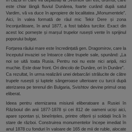
este chiar lângă fluviul Dunărea, foarte curând după satul
Vardim, vă va duce în apropiere de localitatea „Monumentele”.
Aici, în valea formată de râul mic Tekir Dere și zona
înconjurătoare, în anul 1877, a fost tabăra turcilor. Exact din
acest loc pornește și marșul trupelor rusești vente în sprijinul
poporului bulgar.
Forțarea râului mare este încredințată gen. Dragomirov, care la
începutul invaziei se întoarce către trupele sale, spunând: „La
noi se uită toata Rusia. Pentru noi nu este nici aripă, nici
muchie. Este doar front. Ori dincolo de Dunăre, ori în Dunăre”.
Ca rezultat, în urma realizării unei debarcări strălucite de către
trupele rusești și luptele sângeroase ulterioare cu turcii după
aterizarea pe terenul din Bulgaria, Svishtov devine primul oraș
eliberat.
Ideea pentru eternizarea misiunii eliberatoare a Rusiei în
Războiul din anii 1877-1878 și cei 812 de oameni uciși aici,
apare spontan și, bineînțeles, printre ofițerii și soldații încă în
stare de război. Construirea monumentelor începe imediat în
anul 1878 cu fonduri în valoare de 165 de mii de ruble, alocate