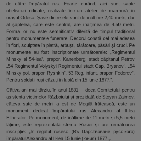
de către împăratul rus. Foarte curând, aici sunt șapte
obeliscuri ridicate, realizate într-un atelier de marmură în
orașul Odesa. Șase dintre ele sunt de înălțime 2,40 metri, dar
al șaptelea, care este central, are înălțimea de 4.50 metri.
Forma lor nu este semnificativ diferită de timpul tradițional
pentru monumentele funerare. Decorul constă cel mai adesea
în flori, sculptate în piatră, arbuști, târâtoare, păsări și cruci. Pe
monumente au fost inscripționate următoarele: „Regimentul
Minsky al 54-lea”, prapor. Kanenberg, stadt căpitanul Petrov
„54 Regimentul Volyskyi Regimentul stadt Cap. Bryanov”, „54
Minsky pol. prapor. Ryshkin”,”53 Reg. infant. prapor. Fedorov”,
Pentru soldații ruși căzuți în luptă din 15 iunie 1877.”.
Câțiva ani mai târziu, în anul 1881 – ideea Comitetului pentru
asistența victimelor Războiului și prezidată de Stoyan Zaimov,
câteva sute de metri la est de Mogilă frățească, este un
monument dedicat împăratului rus Alexandru al II-lea
Eliberator. Pe monument, de înălțime de 11 metri și 5,5 metri
lățime, este reprezentată stema Rusiei și are următoarea
inscripție: „În regatul rusesc (Въ Царствоване руссiкого)
împăratul Alexandru al II-lea 15 Iunie (юния) 1877 „.