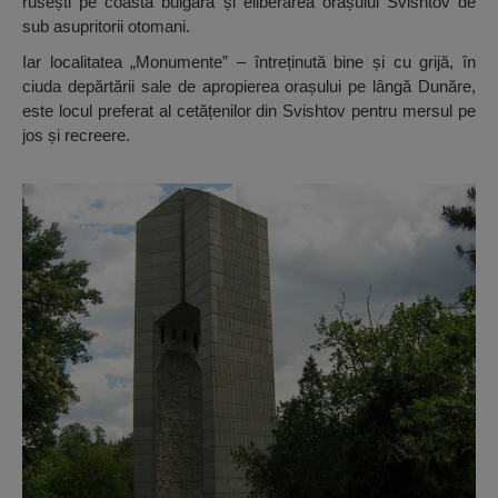
rusești pe coasta bulgară și eliberarea orașului Svishtov de
sub asupritorii otomani.
Iar localitatea „Monumente” – întreținută bine și cu grijă, în
ciuda depărtării sale de apropierea orașului pe lângă Dunăre,
este locul preferat al cetățenilor din Svishtov pentru mersul pe
jos și recreere.