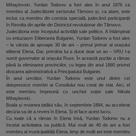
Mihaylovski. Yurdan Todorov a fost ales în anul 1876 ca
membru al Judecătoriei sectorului Tărnovo și, ca atare, este
inclus ca membru din comisia specială, judecând participanții
în Revolta din aprilie din Districtul revoluționar din Tărnovo.
Judecătoria este începutul activității sale politice. A întâmpinat
cu entuziasm Eliberarea Bulgariei, Yurdan Todorov a fost ales
– la vârsta de aproape 30 de ani – primul primar al orașului
eliberat Elena. Dar, primăria lui a durat doar un an – VRU l-a
numit guvernator al orașului Ruse. În această poziție a rămas
până la eliminarea provinciilor, cu legea din anul 1880 privind
divizarea administrativă a Principatului Bulgariei.
În anul următor, Yurdan Todorov este unul dintre cei
doisprezece membri ai Consiliului nou creat de stat. Aici, el
este membru împreună cu unchiul soției sale Nikola
Mihaylovski.
Boala și moartea tatălui său, în septembrie 1884, au accelerat
decizia sa de a reveni în Elena. Și el face acest lucru.
Cu toate că a rămas în Elena însă, Yurdan Todorov nu a
încetat activitatea sa publică. Mai mult de 40 de ani a fost
membru al municipalității Elena, timp de mulți ani este membru