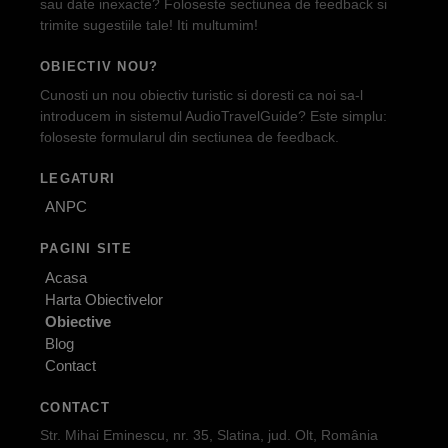
sau date inexacte? Foloseste sectiunea de feedback si
trimite sugestiile tale! Iti multumim!
OBIECTIV NOU?
Cunosti un nou obiectiv turistic si doresti ca noi sa-l
introducem in sistemul AudioTravelGuide? Este simplu:
foloseste formularul din sectiunea de feedback.
LEGATURI
ANPC
PAGINI SITE
Acasa
Harta Obiectivelor
Obiective
Blog
Contact
CONTACT
Str. Mihai Eminescu, nr. 35, Slatina, jud. Olt, România