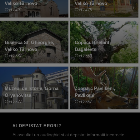
Veliko Tărnovo
Veliko Tărnovo
Cod 2491
Cod 2475
Biserica Sf. Gheorghe,
Copacul Elefant,
Veliko Tărnovo
Bagalevtsi
Cod 2587
Cod 2559
Muzeul de Istorie, Gorna
Zooparc Pavlikeni,
Oryahovitsa
Pavlikeni
Cod 2577
Cod 2557
AI DEPISTAT ERORI?
Ai ascultat un audioghid si ai depistat informatii incorecte