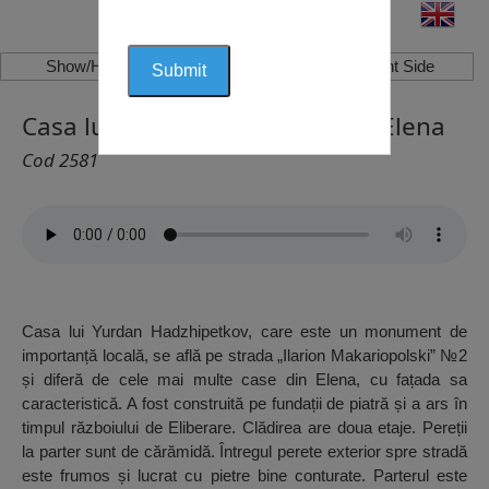
Show/Hide Left Side
Show/Hide Right Side
Casa lui Yurdan Hadzhipetkov, Elena
Cod 2581
Casa lui Yurdan Hadzhipetkov, care este un monument de
importanță locală, se află pe strada „Ilarion Makariopolski” №2
și diferă de cele mai multe case din Elena, cu fațada sa
caracteristică. A fost construită pe fundații de piatră și a ars în
timpul războiului de Eliberare. Clădirea are doua etaje. Pereții
la parter sunt de cărămidă. Întregul perete exterior spre stradă
este frumos și lucrat cu pietre bine conturate. Parterul este