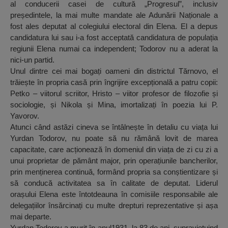
al conducerii casei de cultură „Progresul”, inclusiv
președintele, la mai multe mandate ale Adunării Naționale a
fost ales deputat al colegiului electoral din Elena. El a depus
candidatura lui sau i-a fost acceptată candidatura de populația
regiunii Elena numai ca independent; Todorov nu a aderat la
nici-un partid.
Unul dintre cei mai bogați oameni din districtul Tărnovo, el
trăiește în propria casă prin îngrijire excepțională a patru copii:
Petko – viitorul scriitor, Hristo – viitor profesor de filozofie și
sociologie, și Nikola și Mina, imortalizați în poezia lui P.
Yavorov.
Atunci când astăzi cineva se întâlnește în detaliu cu viața lui
Yurdan Todorov, nu poate să nu rămână lovit de marea
capacitate, care acționează în domeniul din viața de zi cu zi a
unui proprietar de pământ major, prin operațiunile bancherilor,
prin menținerea continuă, formând propria sa conștientizare și
să conducă activitatea sa în calitate de deputat. Liderul
orașului Elena este întotdeauna în comisiile responsabile ale
delegațiilor însărcinați cu multe drepturi reprezentative și așa
mai departe.
Yurdan Todorov a murit în anul1931, la 83 de ani, supraviețuind