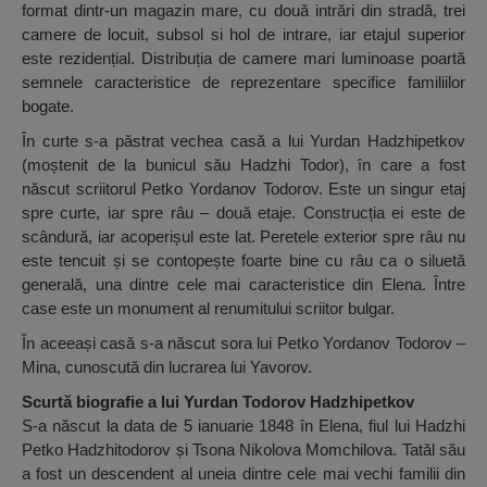
format dintr-un magazin mare, cu două intrări din stradă, trei
camere de locuit, subsol si hol de intrare, iar etajul superior
este rezidențial. Distribuția de camere mari luminoase poartă
semnele caracteristice de reprezentare specifice familiilor
bogate.
În curte s-a păstrat vechea casă a lui Yurdan Hadzhipetkov
(moștenit de la bunicul său Hadzhi Todor), în care a fost
născut scriitorul Petko Yordanov Todorov. Este un singur etaj
spre curte, iar spre râu – două etaje. Construcția ei este de
scândură, iar acoperișul este lat. Peretele exterior spre râu nu
este tencuit și se contopește foarte bine cu râu ca o siluetă
generală, una dintre cele mai caracteristice din Elena. Între
case este un monument al renumitului scriitor bulgar.
În aceeași casă s-a născut sora lui Petko Yordanov Todorov –
Mina, cunoscută din lucrarea lui Yavorov.
Scurtă biografie a lui Yurdan Todorov Hadzhipetkov
S-a născut la data de 5 ianuarie 1848 în Elena, fiul lui Hadzhi
Petko Hadzhitodorov și Tsona Nikolova Momchilova. Tatăl său
a fost un descendent al uneia dintre cele mai vechi familii din