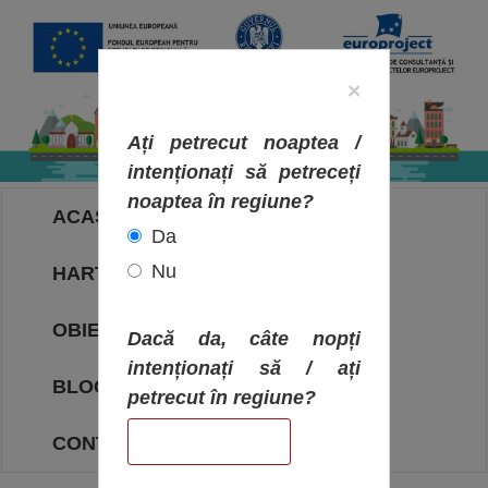
×
Ați petrecut noaptea /
intenționați să petreceți
noaptea în regiune?
ACASA
Da
Nu
HARTA OBIECTIVELOR
OBIECTIVE
Dacă da, câte nopți
intenționați să / ați
BLOG
petrecut în regiune?
CONTACT