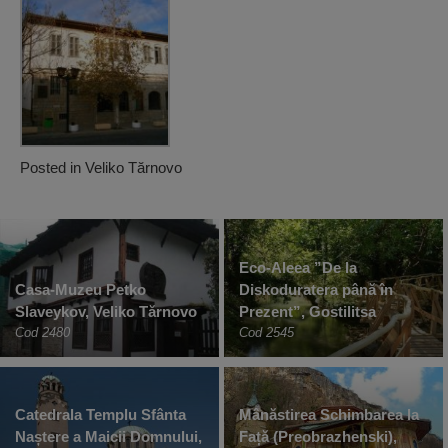
Posted in
Veliko Tărnovo
Eco-Aleea ”De la
Casa-Muzeu Petko
Diskoduratera până în
Slaveykov, Veliko Tărnovo
Prezent”, Gostilitsa
Cod 2480
Cod 2545
Catedrala Templu Sfânta
Mânăstirea Schimbarea la
Naștere a Maicii Domnului,
Față (Preobrazhenski),