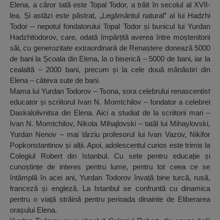
Elena, a căror tată este Topal Todor, a trăit în secolul al XVII-
lea. Și astăzi este păstrat, „Legământul natural” al lui Hadzhi
Todor – nepotul fondatorului Topal Todor și bunicul lui Yurdan
Hadzhitodorov, care, odată împărțită averea între moștenitorii
săi, cu generozitate extraordinară de Renaștere donează 5000
de bani la Școala din Elena, la o biserică – 5000 de bani, iar la
cealaltă – 2000 bani, precum și la cele două mănăstiri din
Elena – câteva sute de bani.
Mama lui Yurdan Todorov – Tsona, sora celebrului renascentist
educator și scriitorul Ivan N. Momtchilov – fondator a celebrei
Daskalolivnitsa din Elena. Aici a studiat de la scriitorii mari –
Ivan N. Momtchilov, Nikola Mihajlovski – tatăl lui Mihaylovski,
Yurdan Nenov – mai târziu profesorul lui Ivan Vazov, Nikifor
Popkonstantinov și alții. Apoi, adolescentul curios este trimis la
Colegiul Robert din Istanbul. Cu sete pentru educație și
cunoștințe de interes pentru lume, pentru tot ceea ce se
întâmplă în acei ani, Yurdan Todorov învață bine turcă, rusă,
franceză și engleză. La Istanbul se confruntă cu dinamica
pentru o viață străină pentru perioada dinainte de Eliberarea
orașului Elena.