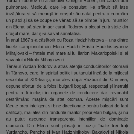
Yurdan Todorov nu a absolvit Colegiul Robert, din cauza bolii
pulmonare. Medicul, care l-a consultat, l-a sfătuit să lase
învățătura și să meargă în orașul său natal pentru a cumpăra
un pistol și să se ocupe de vânat: să se plimbe în jurul munților
din Elena, să stea în aer curat. Todorov a plecat cu tristețe din
orașul mare, dar și-a salvat sănătatea.
În anul 1867 s-a căsătorit cu Roza Hadzhihristova – una dintre
fiicele campionului din Elena Hadzhi Hristo Hadzhistoyanov
Mihajlovski – fratele mai mare al lui Ilarion Makariopolski și al
savantului Nikola Mihaylovski.
Tânărul Yurdan Todorov a atras atenția conducătorilor otomani
în Tărnovo, care, în spiritul politicii sultanului încă de la mijlocul
secolului al XIX-lea și, mai ales după Războiul din Crimeea,
depune eforturi de a folosi bulgarii bogați, respectați și instruiți
pentru a fi incluși în organele de conducere dar irevocabil
destrămând mașină de stat otoman. Aceste mișcări sunt
făcute prea inteligent și bine direcționate pentru bulgari de fapt
calificați, mai ales din rândurile marilor proprietari bulgari, și nu
au putut ascunde transparența intențiilor de dominație
otomană. Din Elena sunt plasați în poziții înalte trei frați
Yurdancho, Pencho și Ivan Hadzhinikolovi Bakalovi și Nikola