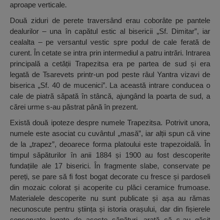
aproape verticale.
Două ziduri de perete traversând erau coborâte pe pantele
dealurilor – una în capătul estic al bisericii „Sf. Dimitar”, iar
cealalta – pe versantul vestic spre podul de cale ferată de
curent. În cetate se intra prin intermediul a patru intrări. Intrarea
principală a cetății Trapezitsa era pe partea de sud și era
legată de Tsarevets printr-un pod peste râul Yantra vizavi de
biserica „Sf. 40 de mucenici”. La această intrare conducea o
cale de piatră săpată în stâncă, ajungând la poarta de sud, a
cărei urme s-au păstrat până în prezent.
Există două ipoteze despre numele Trapezitsa. Potrivit unora,
numele este asociat cu cuvântul „masă”, iar alții spun că vine
de la „trapez”, deoarece forma platoului este trapezoidală. În
timpul săpăturilor în anii 1884 și 1900 au fost descoperite
fundațiile ale 17 biserici. În fragmente slabe, conservate pe
pereți, se pare să fi fost bogat decorate cu fresce și pardoseli
din mozaic colorat și acoperite cu plăci ceramice frumoase.
Materialele descoperite nu sunt publicate și așa au rămas
necunoscute pentru știința și istoria orașului, dar din fișierele
conservate legate de aceste săpături, arată că s-au găsit