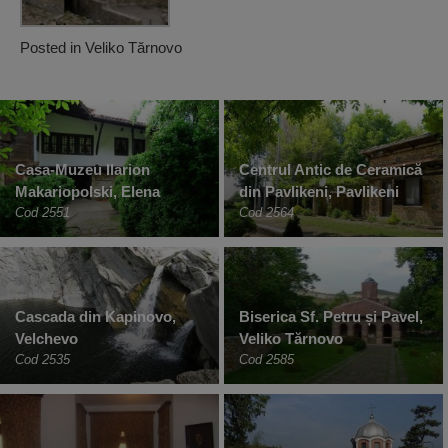
Posted in
Veliko Tărnovo
Casa-Muzeu Ilarion
Centrul Antic de Ceramică
Makariopolski, Elena
din Pavlikeni, Pavlikeni
Cod 2551
Cod 2564
Cascada din Kapinovo,
Biserica Sf. Petru și Pavel,
Velchevo
Veliko Tărnovo
Cod 2535
Cod 2585