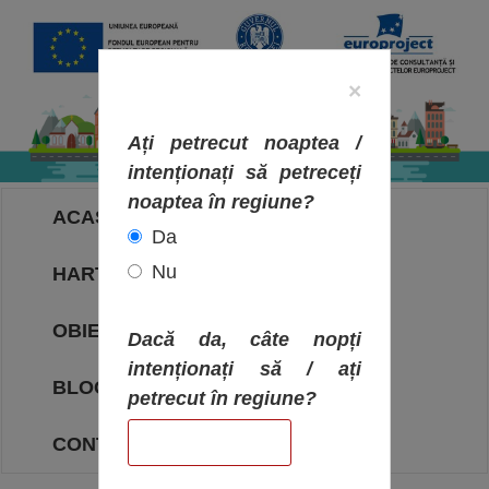
×
Ați petrecut noaptea /
intenționați să petreceți
noaptea în regiune?
ACASA
Da
Nu
HARTA OBIECTIVELOR
OBIECTIVE
Dacă da, câte nopți
intenționați să / ați
BLOG
petrecut în regiune?
CONTACT