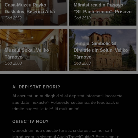
Casa-Muzeu Rayko
Mânăstirea din Prisovo
Daskalov, Biserica Albă
”Sf. Panteleimon”, Prisovo
Cod 2552
Cod 2510
Templul Simbolic Sf.
Muzeul Sokal, Veliko
Dimitrie din Solun, Veliko
Tărnovo
Tărnovo
Cod 2500
Cod 2503
AI DEPISTAT ERORI?
Ai ascultat un audioghid si ai depistat informatii incorecte
sau date inexacte? Foloseste sectiunea de feedback si
trimite sugestiile tale! Iti multumim!
OBIECTIV NOU?
Cunosti un nou obiectiv turistic si doresti ca noi sa-l
introducem in sistemul AudioTravelGuide? Este simplu: