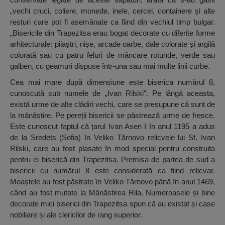
„vechi cruci, coliere, monede, inele, cercei, containere și alte
resturi care pot fi asemănate ca fiind din vechiul timp bulgar.
„Bisericile din Trapezitsa erau bogat decorate cu diferite forme
arhitecturale: pilaștri, nișe, arcade oarbe, dale colorate și argilă
colorată sau cu patru feluri de mâncare rotunde, verde sau
galben, cu geamuri dispuse într-una sau mai multe linii curbe.
Cea mai mare după dimensiune este biserica numărul 8,
cunoscută sub numele de „Ivan Rilski”. Pe lângă aceasta,
există urme de alte clădiri vechi, care se presupune că sunt de
la mănăstire. Pe pereții bisericii se păstrează urme de fresce.
Este cunoscut faptul că țarul Ivan Asen I în anul 1195 a adus
de la Sredets (Sofia) în Veliko Tărnovo relicvele lui Sf. Ivan
Rilski, care au fost plasate în mod special pentru construita
pentru ei biserică din Trapezitsa. Premisa de partea de sud a
bisericii cu numărul 8 este considerată ca fiind relicvar.
Moaștele au fost păstrate în Veliko Tărnovo până în anul 1469,
când au fost mutate la Mânăstirea Rila. Numeroasele și bine
decorate mici biserici din Trapezitsa spun că au existat și case
nobiliare și ale clericilor de rang superior.