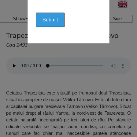
Show/Hide Left Side
Show/Hide Right Side
Trapezitsa (Cetate), Veliko Tărnovo
Cod 2493
Cetatea Trapezitsa este situată pe frumosul deal Trapezitsa,
situat în apropiere de orașul Veliko Tărnovo. Este al doilea turn
al capitalei bulgare medievale Tărnovo (Veliko Tărnovo). Situat
pe malul drept al râului Yantra, la nord-vest de Tsarevets. O
cetate naturală, înconjurată pe trei laturi de râu. Pe stâncile
ridicate vreodată se înălțau ziduri cândva, cu creneluri și
turnuri care fac chiar mai inaccesibile pantele stâncoase