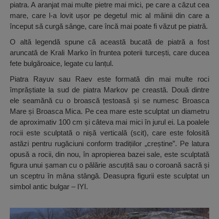
piatra. A aranjat mai multe pietre mai mici, pe care a căzut cea
mare, care l-a lovit ușor pe degetul mic al mâinii din care a
început să curgă sânge, care încă mai poate fi văzut pe piatră.
O altă legendă spune că această bucată de piatră a fost
aruncată de Krali Marko în fruntea poterii turcești, care ducea
fete bulgăroaice, legate cu lanțul.
Piatra Rayuv sau Raev este formată din mai multe roci
împrăștiate la sud de piatra Markov pe creastă. Două dintre
ele seamănă cu o broască țestoasă și se numesc Broasca
Mare și Broasca Mica. Pe cea mare este sculptat un diametru
de aproximativ 100 cm și câteva mai mici în jurul ei. La poalele
rocii este sculptată o nișă verticală (scit), care este folosită
astăzi pentru rugăciuni conform tradițiilor „creștine”. Pe latura
opusă a rocii, din nou, în apropierea bazei sale, este sculptată
figura unui șaman cu o pălărie ascuțită sau o coroană sacră și
un sceptru în mâna stângă. Deasupra figurii este sculptat un
simbol antic bulgar – IYI.