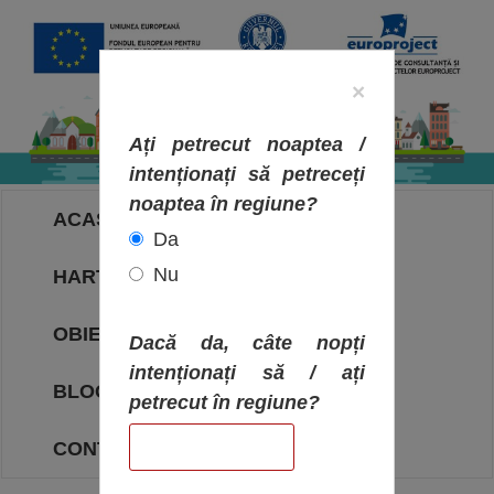
×
Ați petrecut noaptea /
intenționați să petreceți
noaptea în regiune?
ACASA
Da
Nu
HARTA OBIECTIVELOR
OBIECTIVE
Dacă da, câte nopți
intenționați să / ați
BLOG
petrecut în regiune?
CONTACT