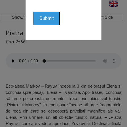
Show/Hide Left Side
Show/Hide Right Side
Piatra Rayuv (Eco-Alee), Elena
Cod 2556
Eco-aleea Markov – Rayuv începe la 3 km de orașul Elena și
continuă spre pasajul Elena – Tvarditsa. Apoi traseul continuă
să urce pe creasta de munte. Trece prin obiectivul turistic
„Piatra lui Markov”. În continuare începe să urce fragmentele
de rocă din care se descoperă priveliști magnifice ale văii
Elena. Prin urmare, un alt obiectiv turistic natural – „Piatra
Rayuv”, care are vedere spre lacul Yovkovtsi. Destinația finală