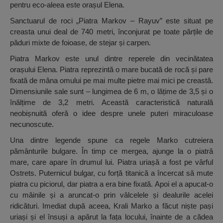
pentru eco-aleea este orașul Elena.
Sanctuarul de roci „Piatra Markov – Rayuv” este situat pe
creasta unui deal de 740 metri, înconjurat pe toate părțile de
păduri mixte de foioase, de stejar și carpen.
Piatra Markov este unul dintre reperele din vecinătatea
orașului Elena. Piatra reprezintă o mare bucată de rocă și pare
fixată de mâna omului pe mai multe pietre mai mici pe creastă.
Dimensiunile sale sunt – lungimea de 6 m, o lățime de 3,5 și o
înălțime de 3,2 metri. Această caracteristică naturală
neobișnuită oferă o idee despre unele puteri miraculoase
necunoscute.
Una dintre legende spune ca regele Marko cutreiera
pământurile bulgare. În timp ce mergea, ajunge la o piatră
mare, care apare în drumul lui. Piatra uriașă a fost pe vârful
Ostrets. Puternicul bulgar, cu forță titanică a încercat să mute
piatra cu piciorul, dar piatra a era bine fixată. Apoi el a apucat-o
cu mâinile și a aruncat-o prin vâlcelele și dealurile acelei
ridicături. Imediat după aceea, Krali Marko a făcut niște pași
uriași și el însuși a apărut la fața locului, înainte de a cădea