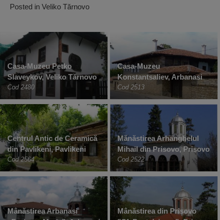
Posted in
Veliko Tărnovo
Casa-Muzeu Petko
Casa-Muzeu
Slaveykov, Veliko Tărnovo
Konstantsaliev, Arbanasi
Cod 2480
Cod 2513
Centrul Antic de Ceramică
Mănăstirea Arhanghelul
din Pavlikeni, Pavlikeni
Mihail din Prisovo, Prisovo
Cod 2564
Cod 2522
Mânăstirea Arbanasi
Mânăstirea din Prisovo