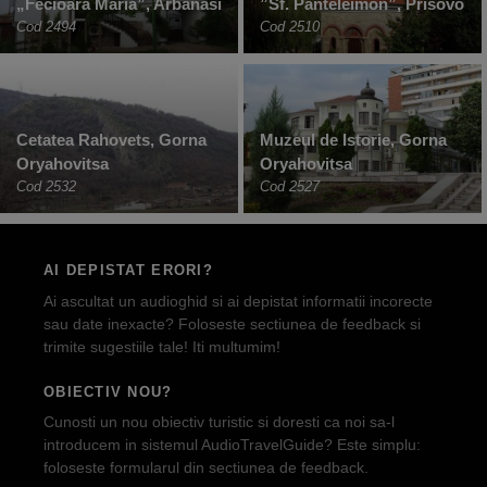
„Fecioara Maria”, Arbanasi
”Sf. Panteleimon”, Prisovo
Cod 2494
Cod 2510
Cetatea Rahovets, Gorna
Muzeul de Istorie, Gorna
Oryahovitsa
Oryahovitsa
Cod 2532
Cod 2527
AI DEPISTAT ERORI?
Ai ascultat un audioghid si ai depistat informatii incorecte
sau date inexacte? Foloseste sectiunea de feedback si
trimite sugestiile tale! Iti multumim!
OBIECTIV NOU?
Cunosti un nou obiectiv turistic si doresti ca noi sa-l
introducem in sistemul AudioTravelGuide? Este simplu:
foloseste formularul din sectiunea de feedback.