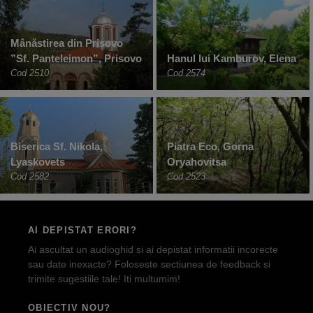
Mânăstirea din Prisovo
”Sf. Panteleimon”, Prisovo
Hanul lui Kamburov, Elena
Cod 2510
Cod 2574
Biserica Sf. Nikola,
Piatra Eco, Gorna
Lyaskovets
Oryahovitsa
Cod 2582
Cod 2523
AI DEPISTAT ERORI?
Ai ascultat un audioghid si ai depistat informatii incorecte
sau date inexacte? Foloseste sectiunea de feedback si
trimite sugestiile tale! Iti multumim!
OBIECTIV NOU?