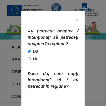
×
Ați petrecut noaptea /
intenționați să petreceți
noaptea în regiune?
ACASA
Da
Nu
HARTA OBIECTIVELOR
OBIECTIVE
Dacă da, câte nopți
intenționați să / ați
BLOG
petrecut în regiune?
CONTACT