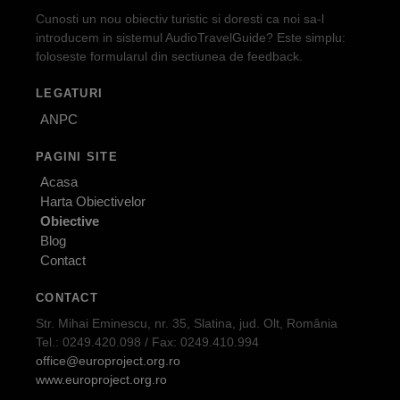
Cunosti un nou obiectiv turistic si doresti ca noi sa-l
introducem in sistemul AudioTravelGuide? Este simplu:
foloseste formularul din sectiunea de feedback.
LEGATURI
ANPC
PAGINI SITE
Acasa
Harta Obiectivelor
Obiective
Blog
Contact
CONTACT
Str. Mihai Eminescu, nr. 35, Slatina, jud. Olt, România
Tel.: 0249.420.098 / Fax: 0249.410.994
office@europroject.org.ro
www.europroject.org.ro