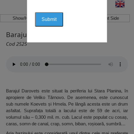
Show/Hide Left Side
Show/Hide Right Side
Barajul Darovets, Debelets
Cod 2525
Barajul Darovets este situat la periferia lui Stara Planina, în
apropiere de Veliko Tărnovo. De asemenea, este cunoscut
sub numele Koevets și Hmela. Pe lângă acesta este un drum
asfaltat. Suprafața totală a lacului este de 59 de acri, iar
volumul său – 0,300 mil. m. cub. Lacul este populat cu cosaș,
caras, somn de canal, crap, somn, biban, roșioară, sumbră…
Aria bazinului este considerată unul dintre cele mai preferate