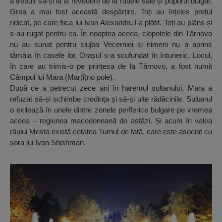
a trebuit să-și ia la revedere de la rudele sale și poporul bulgar.
Grea a mai fost această despărțire. Toți au înțeles prețul
ridicat, pe care fiica lui Ivan Alexandru l-a plătit. Toți au plâns și
s-au rugat pentru ea. În noaptea aceea, clopotele din Tărnovo
nu au sunat pentru slujba Vecerniei și nimeni nu a aprins
tămâia în casele lor. Orașul s-a scufundat în întuneric. Locul,
în care au trimis-o pe prințesa de la Tărnovo, a fost numit
Câmpul lui Mara (Mar(i)no pole).
După ce a petrecut zece ani în haremul sultanului, Mara a
refuzat să-și schimbe credința și să-și uite rădăcinile. Sultanul
o exilează în unele dintre zonele periferice bulgare pe vremea
aceea – regiunea macedoneană de astăzi. Și acum în valea
râului Mesta există cetatea Turnul de fată, care este asociat cu
sora lui Ivan Shishman.