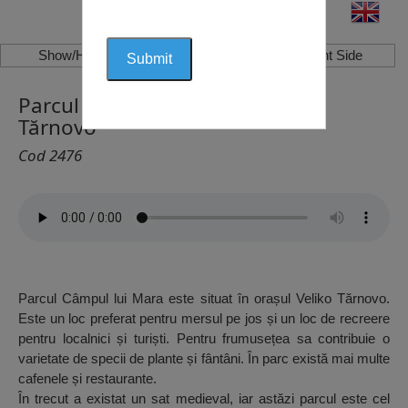
Show/Hide Left Side
Show/Hide Right Side
Parcul Câmpul lui Mara, Veliko
Tărnovo
Cod 2476
Parcul Câmpul lui Mara este situat în orașul Veliko Tărnovo.
Este un loc preferat pentru mersul pe jos și un loc de recreere
pentru localnici și turiști. Pentru frumusețea sa contribuie o
varietate de specii de plante și fântâni. În parc există mai multe
cafenele și restaurante.
În trecut a existat un sat medieval, iar astăzi parcul este cel