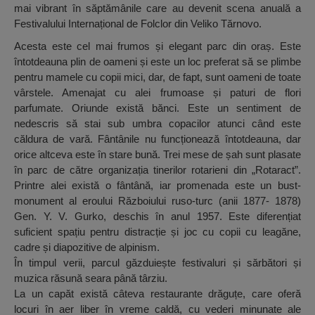
mai vibrant în săptămânile care au devenit scena anuală a
Festivalului Internațional de Folclor din Veliko Tărnovo.
Acesta este cel mai frumos și elegant parc din oraș. Este
întotdeauna plin de oameni și este un loc preferat să se plimbe
pentru mamele cu copii mici, dar, de fapt, sunt oameni de toate
vârstele. Amenajat cu alei frumoase și paturi de flori
parfumate. Oriunde există bănci. Este un sentiment de
nedescris să stai sub umbra copacilor atunci când este
căldura de vară. Fântânile nu funcționează întotdeauna, dar
orice altceva este în stare bună. Trei mese de șah sunt plasate
în parc de către organizația tinerilor rotarieni din „Rotaract”.
Printre alei există o fântână, iar promenada este un bust-
monument al eroului Războiului ruso-turc (anii 1877- 1878)
Gen. Y. V. Gurko, deschis în anul 1957. Este diferențiat
suficient spațiu pentru distracție și joc cu copii cu leagăne,
cadre și diapozitive de alpinism.
În timpul verii, parcul găzduiește festivaluri și sărbători și
muzica răsună seara până târziu.
La un capăt există câteva restaurante drăguțe, care oferă
locuri în aer liber în vreme caldă, cu vederi minunate ale