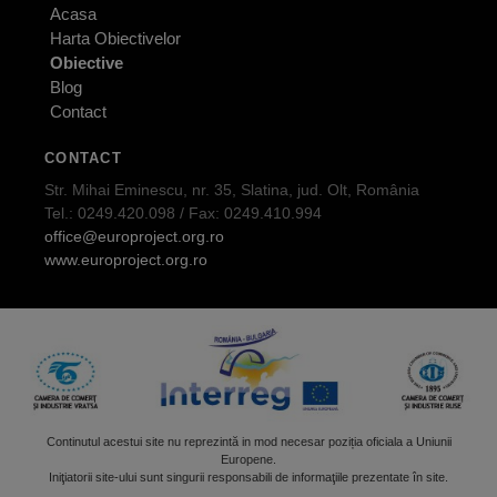
Acasa
Harta Obiectivelor
Obiective
Blog
Contact
CONTACT
Str. Mihai Eminescu, nr. 35, Slatina, jud. Olt, România
Tel.: 0249.420.098 / Fax: 0249.410.994
office@europroject.org.ro
www.europroject.org.ro
Continutul acestui site nu reprezintă in mod necesar poziția oficiala a Uniunii
Europene.
Iniţiatorii site-ului sunt singurii responsabili de informaţiile prezentate în site.