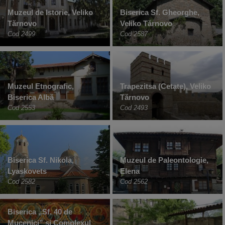
Muzeul de Istorie, Veliko
Biserica Sf. Gheorghe,
Tărnovo
Veliko Tărnovo
Cod 2499
Cod 2587
Muzeul Etnografic,
Trapezitsa (Cetate), Veliko
Biserica Albă
Tărnovo
Cod 2553
Cod 2493
Biserica Sf. Nikola,
Muzeul de Paleontologie,
Lyaskovets
Elena
Cod 2582
Cod 2562
Biserica „Sf. 40 de
Mucenici” și Complexul