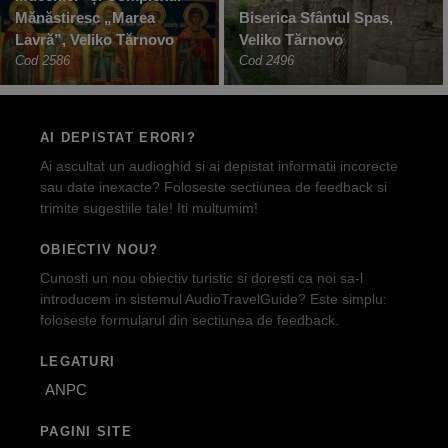
Mănăstiresc „Marea
Biserica Sfântul Spas,
Lavră”, Veliko Tărnovo
Veliko Tărnovo
Cod 2586
Cod 2496
AI DEPISTAT ERORI?
Ai ascultat un audioghid si ai depistat informatii incorecte
sau date inexacte? Foloseste sectiunea de feedback si
trimite sugestiile tale! Iti multumim!
OBIECTIV NOU?
Cunosti un nou obiectiv turistic si doresti ca noi sa-l
introducem in sistemul AudioTravelGuide? Este simplu:
foloseste formularul din sectiunea de feedback.
LEGATURI
ANPC
PAGINI SITE