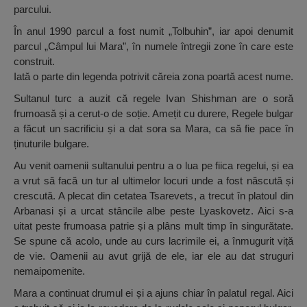
parcului.
În anul 1990 parcul a fost numit „Tolbuhin”, iar apoi denumit
parcul „Câmpul lui Mara”, în numele întregii zone în care este
construit.
Iată o parte din legenda potrivit căreia zona poartă acest nume.
Sultanul turc a auzit că regele Ivan Shishman are o soră
frumoasă și a cerut-o de soție. Amețit cu durere, Regele bulgar
a făcut un sacrificiu și a dat sora sa Mara, ca să fie pace în
ținuturile bulgare.
Au venit oamenii sultanului pentru a o lua pe fiica regelui, și ea
a vrut să facă un tur al ultimelor locuri unde a fost născută și
crescută. A plecat din cetatea Tsarevets, a trecut în platoul din
Arbanasi și a urcat stâncile albe peste Lyaskovetz. Aici s-a
uitat peste frumoasa patrie și a plâns mult timp în singurătate.
Se spune că acolo, unde au curs lacrimile ei, a înmugurit viță
de vie. Oamenii au avut grijă de ele, iar ele au dat struguri
nemaipomenite.
Mara a continuat drumul ei și a ajuns chiar în palatul regal. Aici