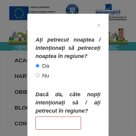
×
Ați petrecut noaptea /
intenționați să petreceți
noaptea în regiune?
ACASA
Da
Nu
HARTA OBIECTIVELOR
OBIECTIVE
Dacă da, câte nopți
intenționați să / ați
BLOG
petrecut în regiune?
CONTACT