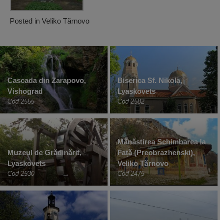
Posted in
Veliko Tărnovo
Cascada din Zarapovo,
Biserica Sf. Nikola,
Vishograd
Lyaskovets
Cod 2555
Cod 2582
Mânăstirea Schimbarea la
Muzeul de Grădinărit,
Față (Preobrazhenski),
Lyaskovets
Veliko Tărnovo
Cod 2530
Cod 2475