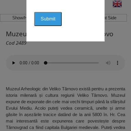
Show/Hide Left Side
Show/Hide Right Side
Muzeul Arheologic, Veliko Tărnovo
Cod 2489
Muzeul Arheologic din Veliko Tărnovo există pentru a prezenta
istoria milenară și cultura regiunii Veliko Tărnovo. Muzeul
expune de exponate din cele mai vechi timpuri până la sfârșitul
Evului Mediu. Acolo puteți vedea ceramică, unelte și arme
găsite în așezările tracice datând de la anii 5800 în. Hr. Cea
mai interesantă este expunerea care povestește despre
Tărnovgrad ca fiind capitala Bulgariei medievale. Puteți vedea