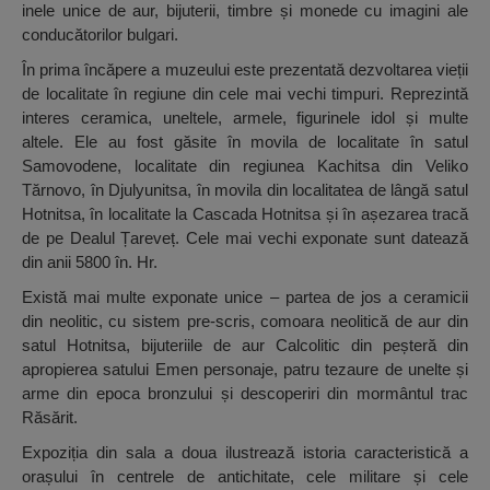
inele unice de aur, bijuterii, timbre și monede cu imagini ale
conducătorilor bulgari.
În prima încăpere a muzeului este prezentată dezvoltarea vieții
de localitate în regiune din cele mai vechi timpuri. Reprezintă
interes ceramica, uneltele, armele, figurinele idol și multe
altele. Ele au fost găsite în movila de localitate în satul
Samovodene, localitate din regiunea Kachitsa din Veliko
Tărnovo, în Djulyunitsa, în movila din localitatea de lângă satul
Hotnitsa, în localitate la Cascada Hotnitsa și în așezarea tracă
de pe Dealul Țareveț. Cele mai vechi exponate sunt datează
din anii 5800 în. Hr.
Există mai multe exponate unice – partea de jos a ceramicii
din neolitic, cu sistem pre-scris, comoara neolitică de aur din
satul Hotnitsa, bijuteriile de aur Calcolitic din peșteră din
apropierea satului Emen personaje, patru tezaure de unelte și
arme din epoca bronzului și descoperiri din mormântul trac
Răsărit.
Expoziția din sala a doua ilustrează istoria caracteristică a
orașului în centrele de antichitate, cele militare și cele