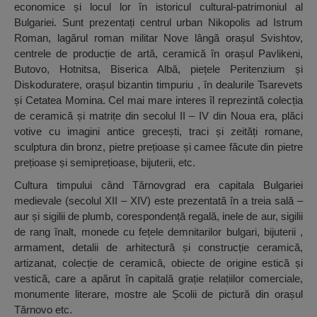
economice și locul lor în istoricul cultural-patrimoniul al
Bulgariei. Sunt prezentați centrul urban Nikopolis ad Istrum
Roman, lagărul roman militar Nove lângă orașul Svishtov,
centrele de producție de artă, ceramică în orașul Pavlikeni,
Butovo, Hotnitsa, Biserica Albă, piețele Peritenzium și
Diskoduratere, orașul bizantin timpuriu , în dealurile Tsarevets
și Cetatea Momina. Cel mai mare interes îl reprezintă colecția
de ceramică și matrițe din secolul II – IV din Noua era, plăci
votive cu imagini antice grecești, traci și zeități romane,
sculptura din bronz, pietre prețioase și camee făcute din pietre
prețioase și semiprețioase, bijuterii, etc.
Cultura timpului când Tărnovgrad era capitala Bulgariei
medievale (secolul XII – XIV) este prezentată în a treia sală –
aur și sigilii de plumb, corespondență regală, inele de aur, sigilii
de rang înalt, monede cu fețele demnitarilor bulgari, bijuterii ,
armament, detalii de arhitectură și construcție ceramică,
artizanat, colecție de ceramică, obiecte de origine estică și
vestică, care a apărut în capitală grație relațiilor comerciale,
monumente literare, mostre ale Școlii de pictură din orașul
Tărnovo etc.