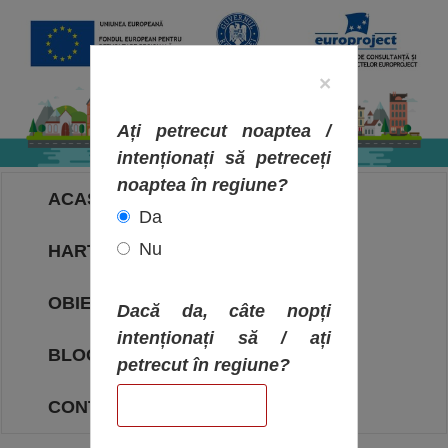
×
Ați petrecut noaptea /
intenționați să petreceți
noaptea în regiune?
ACASA
Da
Nu
HARTA OBIECTIVELOR
OBIECTIVE
Dacă da, câte nopți
intenționați să / ați
BLOG
petrecut în regiune?
CONTACT