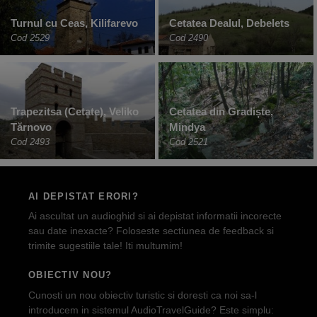
Turnul cu Ceas, Kilifarevo
Cetatea Dealul, Debelets
Cod 2529
Cod 2490
Trapezitsa (Cetate), Veliko
Cetatea din Gradiște,
Tărnovo
Mindya
Cod 2493
Cod 2521
AI DEPISTAT ERORI?
Ai ascultat un audioghid si ai depistat informatii incorecte
sau date inexacte? Foloseste sectiunea de feedback si
trimite sugestiile tale! Iti multumim!
OBIECTIV NOU?
Cunosti un nou obiectiv turistic si doresti ca noi sa-l
introducem in sistemul AudioTravelGuide? Este simplu: