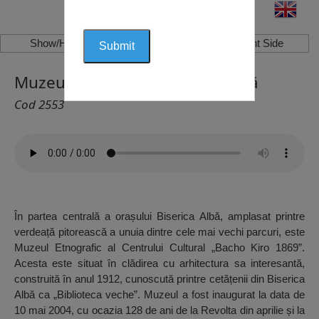
Show/Hide Left Side
Show/Hide Right Side
Muzeul Etnografic, Biserica Albă
Cod 2553
În partea centrală a orașului Biserica Albă, amplasat printre
verdeață pitorească a unuia dintre cele mai vechi parcuri, este
Muzeul Etnografic al Centrului Cultural „Bacho Kiro 1869”.
Acesta este situat în clădirea cu arhitectura sa interesantă,
construită în anul 1912, cunoscută printre cetățenii din Biserica
Albă ca „Biblioteca veche”. Muzeul a fost inaugurat la data de
10 mai 2004, cu ocazia 128 de ani de la Revolta din aprilie și la