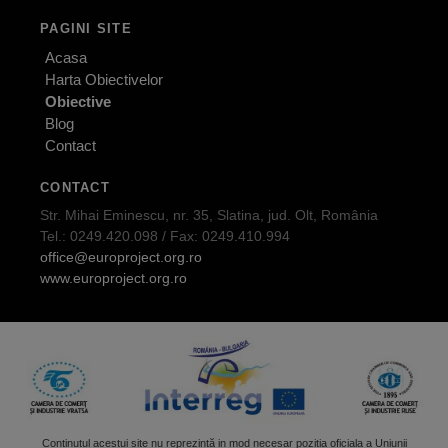
PAGINI SITE
Acasa
Harta Obiectivelor
Obiective
Blog
Contact
CONTACT
Str. Mihai Eminescu, nr. 35, Slatina, jud. Olt, România
Tel.: 0249.420.098 / Fax: 0249.410.994
office@europroject.org.ro
www.europroject.org.ro
Continutul acestui site nu reprezintă in mod necesar poziția oficiala a Uniunii