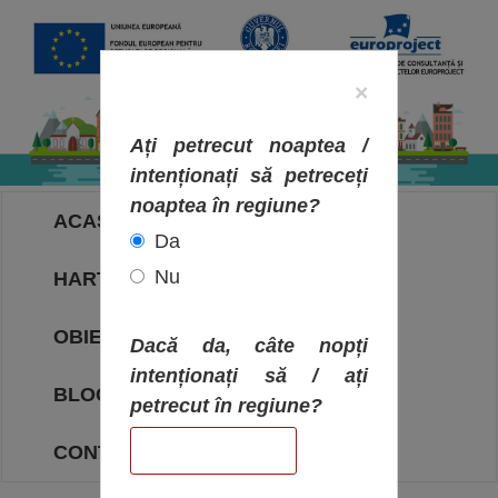
×
Ați petrecut noaptea /
intenționați să petreceți
noaptea în regiune?
ACASA
Da
Nu
HARTA OBIECTIVELOR
OBIECTIVE
Dacă da, câte nopți
intenționați să / ați
BLOG
petrecut în regiune?
CONTACT