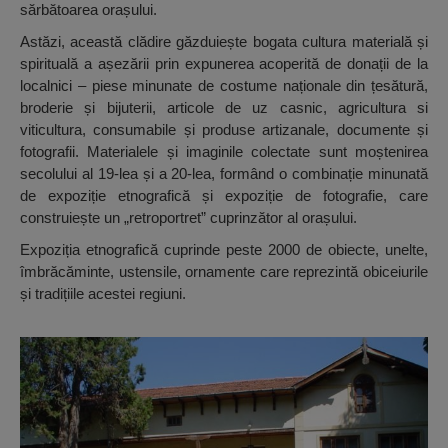
sărbătoarea orașului.
Astăzi, această clădire găzduiește bogata cultura materială și
spirituală a așezării prin expunerea acoperită de donații de la
localnici – piese minunate de costume naționale din țesătură,
broderie și bijuterii, articole de uz casnic, agricultura si
viticultura, consumabile și produse artizanale, documente și
fotografii. Materialele și imaginile colectate sunt moștenirea
secolului al 19-lea și a 20-lea, formând o combinație minunată
de expoziție etnografică și expoziție de fotografie, care
construiește un „retroportret” cuprinzător al orașului.
Expoziția etnografică cuprinde peste 2000 de obiecte, unelte,
îmbrăcăminte, ustensile, ornamente care reprezintă obiceiurile
și tradițiile acestei regiuni.