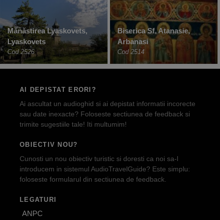
Mănăstirea Lyaskovets,
Biserica Sf. Atanasie,
Lyaskovets
Arbanasi
Cod 2526
Cod 2514
AI DEPISTAT ERORI?
Ai ascultat un audioghid si ai depistat informatii incorecte
sau date inexacte? Foloseste sectiunea de feedback si
trimite sugestiile tale! Iti multumim!
OBIECTIV NOU?
Cunosti un nou obiectiv turistic si doresti ca noi sa-l
introducem in sistemul AudioTravelGuide? Este simplu:
foloseste formularul din sectiunea de feedback.
LEGATURI
ANPC