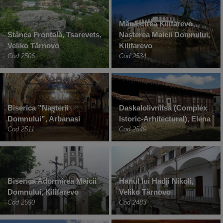
Mănăstirea Kilifarevo
Stânca Frontală, Tsarevets,
Nașterea Maicii Domnului,
Veliko Tărnovo
Kilifarevo
Cod 2506
Cod 2534
Biserica ”Nașterii
Daskalolivnitsa (Complex
Domnului”, Arbanasi
Istoric-Arhitectural), Elena
Cod 2511
Cod 2549
Biserica Adormirea Maicii
Hanul lui Hadji Nikoli,
Domnului, Kilifarevo
Veliko Tărnovo
Cod 2590
Cod 2483