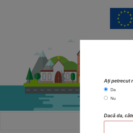
Ați petrecut 
Da
Nu
Dacă da, câte
ACASA
HA