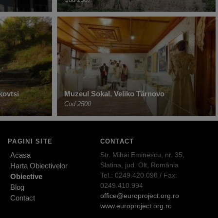
kovtsi
Muzeul Sokal, Veliko Tărnovo
Cod 2500
PAGINI SITE
CONTACT
Acasa
Str. Mihai Eminescu, nr. 35,
Slatina, jud. Olt, România
Harta Obiectivelor
Tel.: 0249.420.098 / Fax:
Obiective
0249.410.994
Blog
office@europroject.org.ro
Contact
www.europroject.org.ro