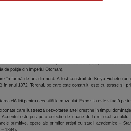
i Adunării Constituante, Veliko Tărnovo
onstituantă” este situat în partea de nord a piței „Unirii” în orașul 
a de poliție din Imperiul Otoman).
rare în formă de arc din nord. A fost construit de Kolyo Ficheto (unu
X) în anul 1872. Terenul, pe care este construit, este cu terase și, p
area clădirii pentru necesitățile muzeului. Expoziția este situată pe tre
 exponate care ilustrează dezvoltarea artei creștine în timpul dominație
). Accentul este pus pe o colecție de icoane de la mijlocul secolului
nele primitive, opere ale primilor artiști cu studii academice – St
 – 1894).