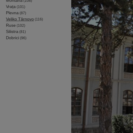
Montana
(108)
Vrața
(101)
Plevna
(87)
Veliko Tărnovo
(116)
Ruse
(102)
Silistra
(81)
Dobrici
(96)