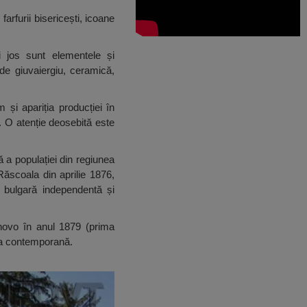
 farfurii bisericești, icoane
i jos sunt elementele și
de giuvaiergiu, ceramică,
m și apariția producției în
a. O atenție deosebită este
ă a populației din regiunea
Răscoala din aprilie 1876,
ă bulgară independentă și
rnovo în anul 1879 (prima
ria contemporană.