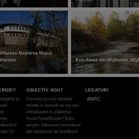
lifarevo Nașterea Maicii
lifarevo
Eco-Aleea din Miykovtsi, Miy
Cod 2566
ERORI?
OBIECTIV NOU?
LEGATURI
dioghid si
Cunosti un nou obiectiv
ANPC
atii
turistic si doresti ca noi sa-l
te
introducem in sistemul
este
AudioTravelGuide? Este
edback si
simplu: foloseste formularul
tale! Iti
din sectiunea de feedback.