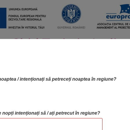
noaptea / intenționați să petreceți noaptea în regiune?
 nopți intenționați să / ați petrecut în regiune?
RTA OBIECTIVELOR
OBIECTIVE
BLOG