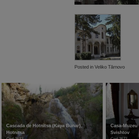
Posted in
Veliko Tărnovo
Cascada de Hotnitsa (Kaya Bunar),
Casa-Muzeu a
Hotnitsa
Svishtov
Cod 2533
Cod 2571