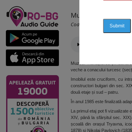
Muzeul Renașterii ș
Cod 2488
Muzeul ”Renașterea și Adunarea C
veche a conacului turcesc (secți
Imobilul este cruciform, cu int
constructori bulgari din sec. XI
două etaje și sud – patru.
În anul 1985 este finalizată adapt
La primul etaj pot fi vizualizate
XIV, până la sfârșitul sec. XIX
școală din orașul Tryavna, icoa
1878) și Nikolai Pavlovich (1835