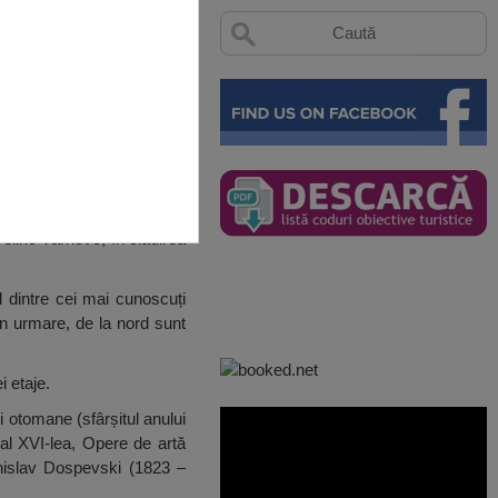
Veliko Tărnovo, în clădirea
l dintre cei mai cunoscuți
rin urmare, de la nord sunt
i etaje.
i otomane (sfârșitul anului
 al XVI-lea, Opere de artă
anislav Dospevski (1823 –