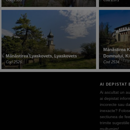
Mănăstirea Ki
Mănăstirea Lyaskovets, Lyaskovets
Domnului, Ki
Cod 2526
Cod 2534
AI DEPISTAT 
Ai ascultat un au
ai depistat inform
incorecte sau da
inexacte? Folos
sectiunea de fe
trimite sugestiile 
multumim!