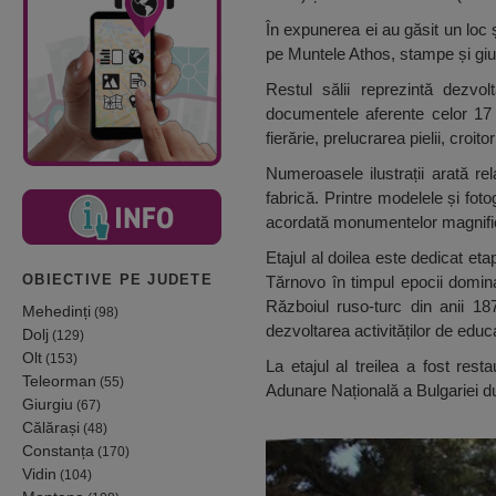
În expunerea ei au găsit un loc și
pe Muntele Athos, stampe și giul
Restul sălii reprezintă dezvo
documentele aferente celor 17 
fierărie, prelucrarea pielii, croito
Numeroasele ilustrații arată rel
fabrică. Printre modelele și foto
acordată monumentelor magnific
Etajul al doilea este dedicat et
OBIECTIVE PE JUDETE
Tărnovo în timpul epocii domina
Războiul ruso-turc din anii 18
Mehedinți
(98)
dezvoltarea activităților de educ
Dolj
(129)
Olt
(153)
La etajul al treilea a fost re
Teleorman
(55)
Adunare Națională a Bulgariei du
Giurgiu
(67)
Călărași
(48)
Constanța
(170)
Vidin
(104)