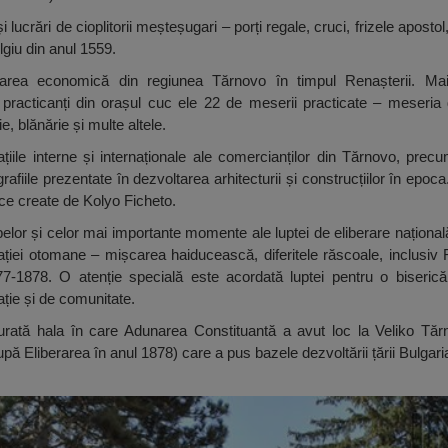
 lucrări de cioplitorii meșteșugari – porți regale, cruci, frizele apostol,
giu din anul 1559.
ltarea economică din regiunea Tărnovo în timpul Renașterii. Ma
practicanți din orașul cuc ele 22 de meserii practicate – meseria 
rie, blănărie și multe altele.
ațiile interne și internaționale ale comercianților din Tărnovo, precu
grafiile prezentate în dezvoltarea arhitecturii și construcțiilor în epoc
e create de Kolyo Ficheto.
apelor și celor mai importante momente ale luptei de eliberare național
ției otomane – mișcarea haiducească, diferitele răscoale, inclusiv 
77-1878. O atenție specială este acordată luptei pentru o biseric
ație și de comunitate.
staurată hala în care Adunarea Constituantă a avut loc la Veliko Tă
pă Eliberarea în anul 1878) care a pus bazele dezvoltării țării Bulga