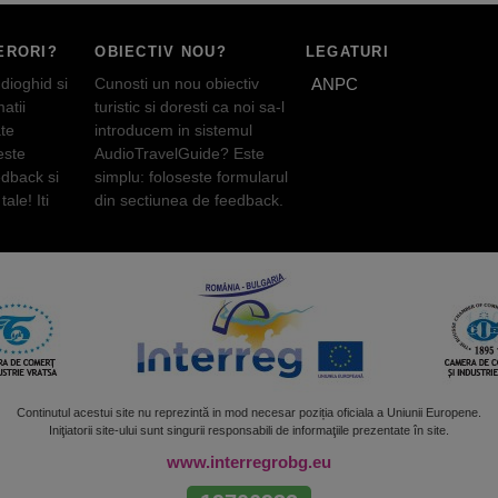
ERORI?
OBIECTIV NOU?
LEGATURI
dioghid si
Cunosti un nou obiectiv
ANPC
atii
turistic si doresti ca noi sa-l
te
introducem in sistemul
este
AudioTravelGuide? Este
edback si
simplu: foloseste formularul
tale! Iti
din sectiunea de feedback.
Continutul acestui site nu reprezintă in mod necesar poziția oficiala a Uniunii Europene.
Iniţiatorii site-ului sunt singurii responsabili de informaţiile prezentate în site.
www.interregrobg.eu