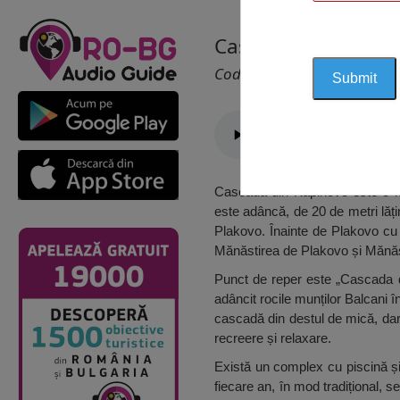
Cascada din Kapino
Cod 2535
Cascada din Kapinovo este o mi
este adâncă, de 20 de metri lăț
Plakovo. Înainte de Plakovo cu t
Mănăstirea de Plakovo și Mănăs
Punct de reper este „Cascada d
adâncit rocile munților Balcani 
cascadă din destul de mică, dar
recreere și relaxare.
Există un complex cu piscină și 
fiecare an, în mod tradițional, se