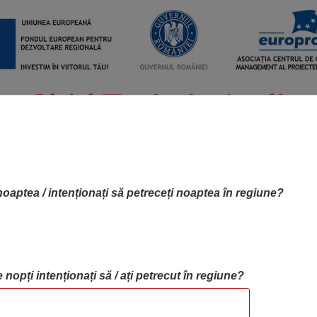
noaptea / intenționați să petreceți noaptea în regiune?
 nopți intenționați să / ați petrecut în regiune?
RTA OBIECTIVELOR
OBIECTIVE
BLOG