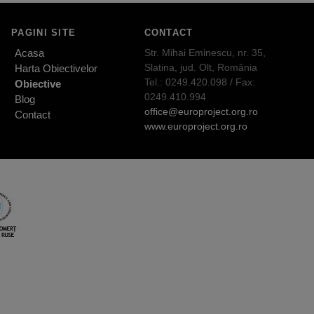
PAGINI SITE
CONTACT
Acasa
Str. Mihai Eminescu, nr. 35,
Slatina, jud. Olt, România
Harta Obiectivelor
Tel.: 0249.420.098 / Fax:
Obiective
0249.410.994
Blog
office@europroject.org.ro
Contact
www.europroject.org.ro