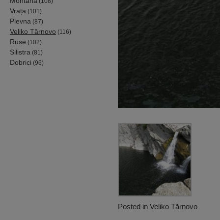
Montana
(108)
Vrața
(101)
Plevna
(87)
Veliko Tărnovo
(116)
Ruse
(102)
Silistra
(81)
Dobrici
(96)
Posted in
Veliko Tărnovo