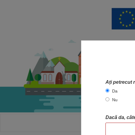
Ați petrecut 
Da
Nu
Dacă da, câte
ACASA
HA