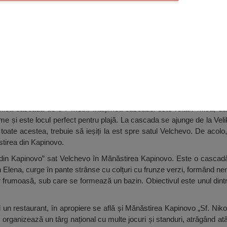
vo, Velchevo
că cascadă de 6-7 metri. Înălțimea cascadei este relativ mică, d
ime și este locul perfect pentru plajă. La cascada se ajunge de la V
oate acestea, trebuie să ieșiți la est spre satul Velchevo. De acolo,
tirea din Kapinovo.
in Kapinovo” sat Velchevo în Mănăstirea Kapinovo. Este o cascadă
în Elena, curge în pante strânse cu colțuri cu frunze verzi, formând 
 frumoasă, sub care se formează un bazin. Obiectivul este unul dintre
un restaurant, în apropiere se află și Mănăstirea Kapinovo „Sf. Nikola
 organizează un târg național cu multe jocuri și standuri, atrăgând atât 