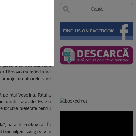
ar piscina de sub cascadă
eliko Tărnovo mergând spre
 urmați indicatoarele spre
 pe râul Veselina. Râul a
nenumărate cascade. Este o
 locurile preferate pentru
”, barajul „Yovkovtsi”. În
fani bulgari, cât și străini