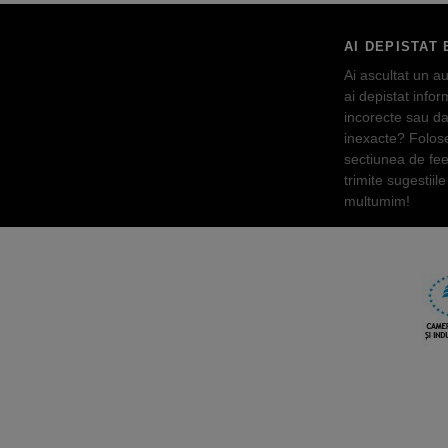
AI DEPISTAT 
Ai ascultat un au
ai depistat inform
incorecte sau da
inexacte? Folos
sectiunea de fe
trimite sugestiile 
multumim!