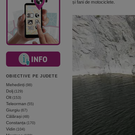
și fani de motociclete.
OBIECTIVE PE JUDETE
Mehedinți
(98)
Dolj
(129)
Olt
(153)
Teleorman
(55)
Giurgiu
(67)
Călărași
(48)
Constanța
(170)
Vidin
(104)