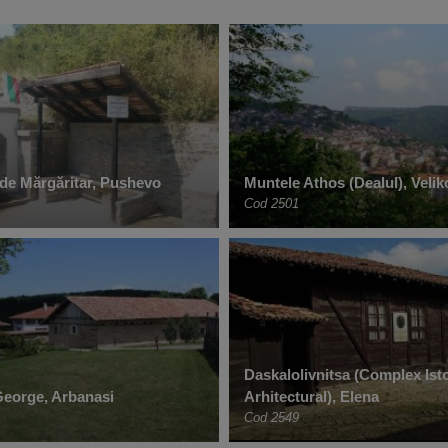
de Mărgăritar, Pushevo
Muntele Athos (Dealul), Veli
Cod 2501
Daskalolivnitsa (Complex Isto
 George, Arbanasi
Arhitectural), Elena
Cod 2549