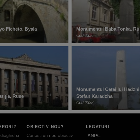
yo Ficheto, Byala
Monumentul Baba Tonka, Ru
Cod 2336
Monumentul Cetei lui Hadzhi 
stiție, Ruse
Stefan Karadzha
Cod 2338
ERORI?
OBIECTIV NOU?
LEGATURI
dioghid si
Cunosti un nou obiectiv
ANPC