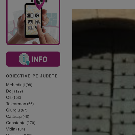
OBIECTIVE PE JUDETE
Mehedinți
(98)
Dolj
(129)
Olt
(153)
Teleorman
(55)
Giurgiu
(67)
Călărași
(48)
Constanța
(170)
Vidin
(104)