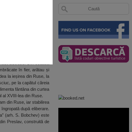
 fost distruse. Din cetatea
brăcate în fier, arătau și
dea la ieșirea din Ruse, la
sciuc, pe la capătul căreia
limenta fântâna din curtea
 al XVIII-lea din Ruse.
m din Ruse, iar stabilirea
t îngropată după eliberare.
ka” (arh. S. Bobchev) este
din Preslav, construită de