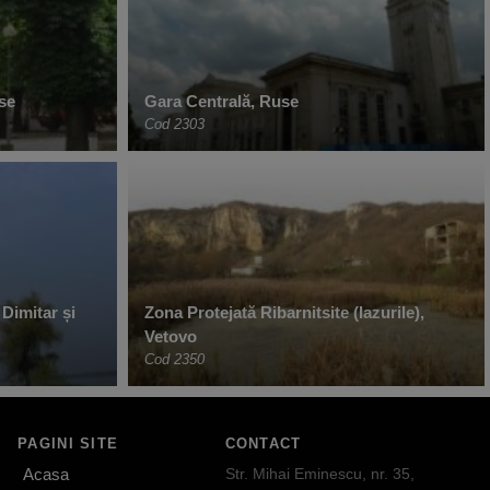
se
Gara Centrală, Ruse
Cod 2303
Dimitar și
Zona Protejată Ribarnitsite (Iazurile),
Vetovo
Cod 2350
PAGINI SITE
CONTACT
Acasa
Str. Mihai Eminescu, nr. 35,