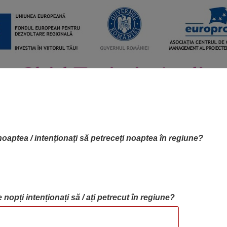
noaptea / intenționați să petreceți noaptea în regiune?
 nopți intenționați să / ați petrecut în regiune?
RTA OBIECTIVELOR
OBIECTIVE
BLOG