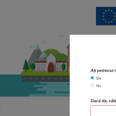
Ați petrecut 
Da
Nu
Dacă da, câte
ACASA
HA