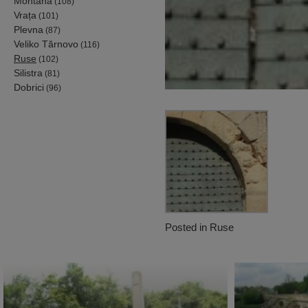
Montana
(108)
Vrața
(101)
Plevna
(87)
Veliko Tărnovo
(116)
Ruse
(102)
Silistra
(81)
Dobrici
(96)
Posted in
Ruse