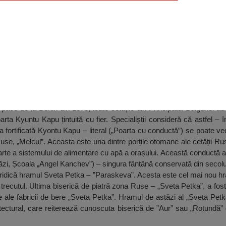
pace de la Berlin din 1878, toate cetățile din Principatul Bulgariei au
ta Kyuntu Kapu țintuită cu fier. Specialiștii consideră că astfel – îm
a fortificată Kyontu Kapu – literal („Poarta cu conductă”) se poate ve
Ruse, „Melcul”. Aceasta este una dintre porțile otomane ale cetății Ru
arte a sistemului de alimentare cu apă a orașului. Această conductă a
tăzi, Școala „Angel Kanchev”) – singura fântână conservată din secolul
e ridică hramul Sveta Petka – ”Paraskeva”. Acesta este cel mai nou hra
u trecutul. Ultima biserică de piatră zona Ruse – „Sveta Petka”, a fos
e ale fabricii de bere „Sveta Petka”. Hramul de astăzi al „Sveta Pet
itectural, care reiterează cunoscuta biserică de ”Aur” sau „Rotundă” 