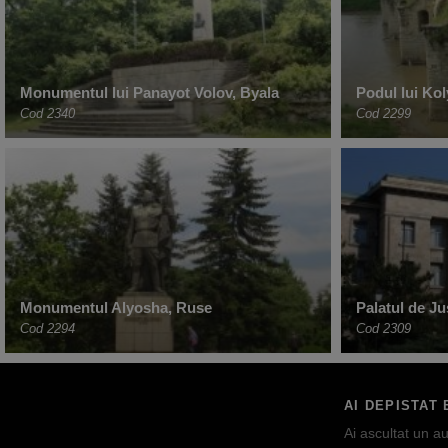
Monumentul lui Panayot Volov, Byala
Podul lui Kol
Cod 2340
Cod 2299
Monumentul Alyosha, Ruse
Palatul de Ju
Cod 2294
Cod 2309
AI DEPISTAT 
Ai ascultat un au