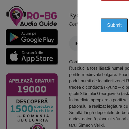
Kyontu Kapu, Ruse
Cod 2326
Conform clauzelor Tratatului de 
Rusciuc a fost lăsată numai poar
porțile medievale bulgare. Poart
podul numit de locuitorii zonei 
trecea o conductă (kyunt) – o p
școlii Sfântului Georgievski (as
În imediata apropiere a porții s
patronului a realizat legătura c
Se află lângă depozitele de ber
curios datorită planului său arh
țarul Simeon Veliki.