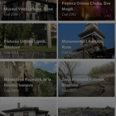
Peștera Orlova Chuka, Dve
Muzeul Vieții Urbane, Ruse
Mogili
Cod 2346
Cod 2352
Pădurea Urbană Lipnik,
Monumentul Libertății,
Nikolovo
Ruse
Cod 2314
Cod 2337
Mănăstirea Rupestră de la
Zona Protejată Kalimok,
Nisovo, Ivanovo
Brashlen
Cod 2365
Cod 2357