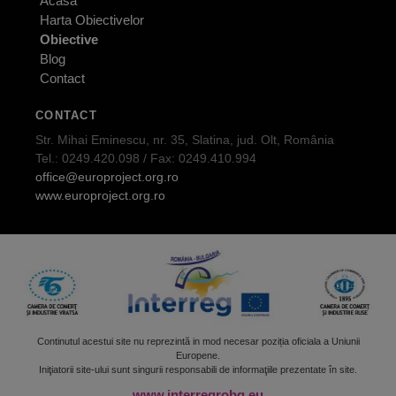
Acasa
Harta Obiectivelor
Obiective
Blog
Contact
CONTACT
Str. Mihai Eminescu, nr. 35, Slatina, jud. Olt, România
Tel.: 0249.420.098 / Fax: 0249.410.994
office@europroject.org.ro
www.europroject.org.ro
Continutul acestui site nu reprezintă in mod necesar poziția oficiala a Uniunii
Europene.
Iniţiatorii site-ului sunt singurii responsabili de informaţiile prezentate în site.
www.interregrobg.eu