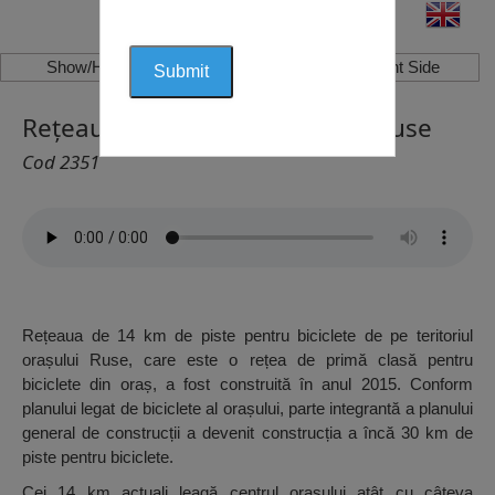
Show/Hide Left Side
Show/Hide Right Side
Rețeaua de Piste de Biciclete, Ruse
Cod 2351
Rețeaua de 14 km de piste pentru biciclete de pe teritoriul
orașului Ruse, care este o rețea de primă clasă pentru
biciclete din oraș, a fost construită în anul 2015. Conform
planului legat de biciclete al orașului, parte integrantă a planului
general de construcții a devenit construcția a încă 30 km de
piste pentru biciclete.
Cei 14 km actuali leagă centrul orașului atât cu câteva