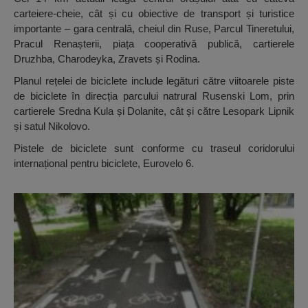
carteiere-cheie, cât și cu obiective de transport și turistice
importante – gara centrală, cheiul din Ruse, Parcul Tineretului,
Pracul Renașterii, piața cooperativă publică, cartierele
Druzhba, Charodeyka, Zravets și Rodina.
Planul rețelei de biciclete include legături către viitoarele piste
de biciclete în direcția parcului natrural Rusenski Lom, prin
cartierele Sredna Kula și Dolanite, cât și către Lesopark Lipnik
și satul Nikolovo.
Pistele de biciclete sunt conforme cu traseul coridorului
internațional pentru biciclete, Eurovelo 6.