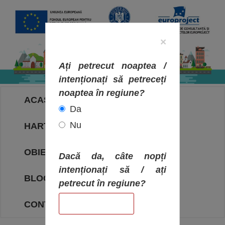
×
Ați petrecut noaptea /
intenționați să petreceți
noaptea în regiune?
ACASA
Da
Nu
HARTA OBIECTIVELOR
OBIECTIVE
Dacă da, câte nopți
intenționați să / ați
BLOG
petrecut în regiune?
CONTACT