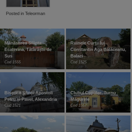
Posted in
Teleorman
Mănăstirea Sfânta
Ruinele Curții lui
Ecaterina, Tătărăștii de
Constantin Aga Bălăceanu,
Sus
Balaci
Cod 1555
Cod 1525
Biserica Sfinții Apostoli
Clubul Copiilor, Turnu
Petru și Pavel, Alexandria
Măgurele
Cod 1521
Cod 1557