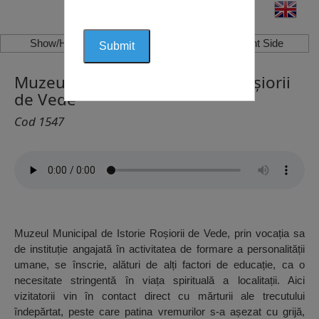
Show/Hide Left Side
Show/Hide Right Side
Muzeul Municipal de Istorie, Roșiorii
de Vede
Cod 1547
Muzeul Municipal de Istorie Roșiorii de Vede, prin vocația sa
de instituție angajată în activitatea de formare a personalității
umane, se înscrie, alături de alți factori de educație, ca o
necesitate stringentă în viața spirituală a localitații. Aici
vizitatorii vin în contact direct cu mărturii ale trecutului
îndepărtat, peste care patina vremurilor s-a așezat cu grijă,