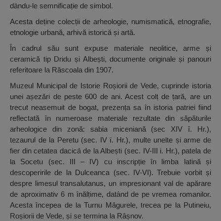
dându-le semnificație de simbol.
Acesta deține colecții de arheologie, numismatică, etnografie,
etnologie urbană, arhivă istorică și artă.
În cadrul său sunt expuse materiale neolitice, arme și
ceramică tip Dridu și Albești, documente originale și panouri
referitoare la Răscoala din 1907.
Muzeul Municipal de Istorie Roșiorii de Vede, cuprinde istoria
unei așezări de peste 600 de ani. Acest colț de țară, are un
trecut neasemuit de bogat, prezența sa în istoria patriei fiind
reflectată în numeroase materiale rezultate din săpăturile
arheologice din zonă: sabia miceniană (sec XIV î. Hr.),
tezaurul de la Peretu (sec. IV î. Hr.), multe unelte și arme de
fier din cetatea dacică de la Albești (sec. IV-III i. Hr.), patela de
la Socetu (sec. III – IV) cu inscripție în limba latină și
descoperirile de la Dulceanca (sec. IV-VI). Trebuie vorbit și
despre limesul transalutanus, un impresionant val de apărare
de aproximativ 6 m înălțime, datând de pe vremea romanilor.
Acesta începea de la Turnu Măgurele, trecea pe la Putineiu,
Roșiorii de Vede, și se termina la Râșnov.