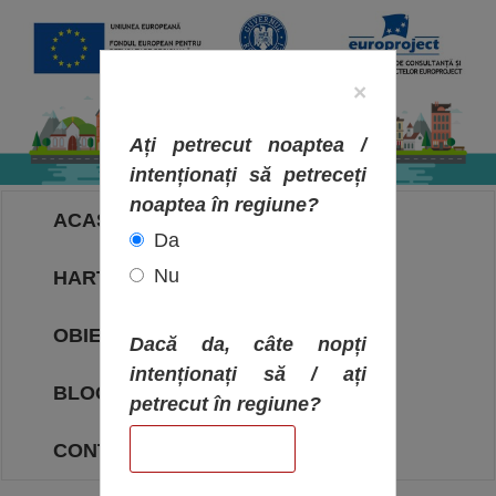
×
Ați petrecut noaptea /
intenționați să petreceți
noaptea în regiune?
ACASA
Da
Nu
HARTA OBIECTIVELOR
OBIECTIVE
Dacă da, câte nopți
intenționați să / ați
BLOG
petrecut în regiune?
CONTACT