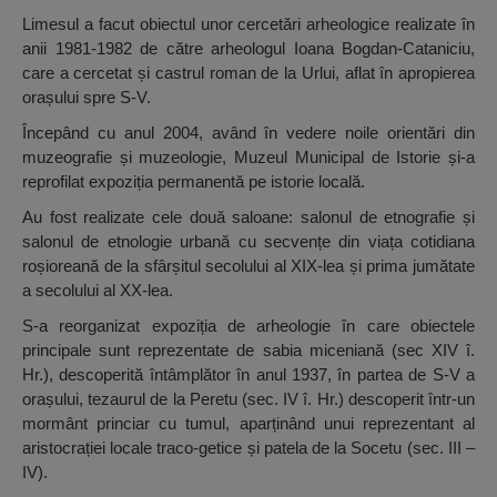
Limesul a facut obiectul unor cercetări arheologice realizate în
anii 1981-1982 de către arheologul Ioana Bogdan-Cataniciu,
care a cercetat și castrul roman de la Urlui, aflat în apropierea
orașului spre S-V.
Începând cu anul 2004, având în vedere noile orientări din
muzeografie și muzeologie, Muzeul Municipal de Istorie și-a
reprofilat expoziția permanentă pe istorie locală.
Au fost realizate cele două saloane: salonul de etnografie și
salonul de etnologie urbană cu secvențe din viața cotidiana
roșioreană de la sfârșitul secolului al XIX-lea și prima jumătate
a secolului al XX-lea.
S-a reorganizat expoziția de arheologie în care obiectele
principale sunt reprezentate de sabia miceniană (sec XIV î.
Hr.), descoperită întâmplător în anul 1937, în partea de S-V a
orașului, tezaurul de la Peretu (sec. IV î. Hr.) descoperit într-un
mormânt princiar cu tumul, aparținând unui reprezentant al
aristocrației locale traco-getice și patela de la Socetu (sec. III –
IV).