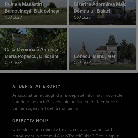
Ruinele Mănăstirii
Biserica Adormirea Maicii
Baldovinești, Baldovinești
Domnului, Balaci
Cod 1528
Cod 1526
Casa Memorială Anton și
Maria Popescu, Drăcșani
Conacul Manu, Meri
Cod 1533
Cod 1538
AI DEPISTAT ERORI?
Ai ascultat un audioghid si ai depistat informatii incorecte
sau date inexacte? Foloseste sectiunea de feedback si
trimite sugestiile tale! Iti multumim!
OBIECTIV NOU?
Cunosti un nou obiectiv turistic si doresti ca noi sa-l
introducem in sistemul AudioTravelGuide? Este simplu: