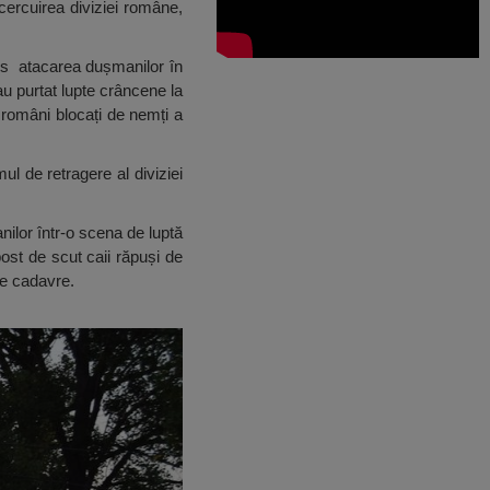
ercuirea diviziei române,
cis atacarea dușmanilor în
u purtat lupte crâncene la
 români blocați de nemți a
l de retragere al diviziei
ilor într-o scena de luptă
 post de scut caii răpuși de
de cadavre.