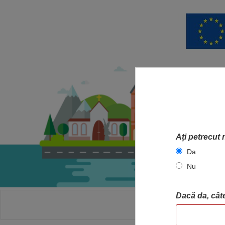
Ați petrecut 
Da
Nu
Dacă da, câte
ACASA
HA