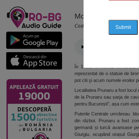
Monument Comemora
Cod 1540
În 1933, în incinta cimitirulu
reprezentat de o statuie de bron
pot citi şi acum numele eroilor p
Localitatea Prunaru a fost locu
de la Prunaru sau șarja de cava
pentru București”, așa cum este
Puterile Centrale urmăreau blo
din război. Prunaru a fost zona
germană și turcă avansase pe d
Giurgiu, ocupând orașul Giurgi