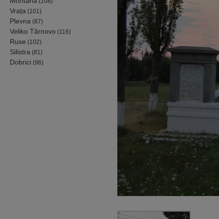
Montana
(108)
Vrața
(101)
Plevna
(87)
Veliko Tărnovo
(116)
Ruse
(102)
Silistra
(81)
Dobrici
(96)