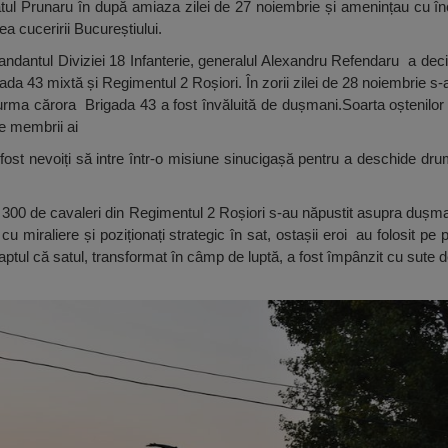
ul Prunaru în după amiaza zilei de 27 noiembrie și amenințau cu înc
ea cuceririi Bucureștiului.
andantul Diviziei 18 Infanterie, generalul Alexandru Refendaru a de
a 43 mixtă și Regimentul 2 Roșiori. În zorii zilei de 28 noiembrie s-a
n urma cărora Brigada 43 a fost învăluită de dușmani.Soarta oștenilor
e membrii ai
ost nevoiți să intre într-o misiune sinucigașă pentru a deschide drumu
.
i 300 de cavaleri din Regimentul 2 Roșiori s-au năpustit asupra dușman
 cu miraliere și poziționați strategic în sat, ostașii eroi au folosit pe
aptul că satul, transformat în câmp de luptă, a fost împânzit cu sute 