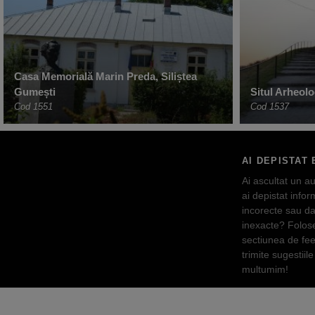
Casa Memorială Marin Preda, Siliștea
Gumești
Situl Arheolo
Cod 1551
Cod 1537
AI DEPISTAT 
Ai ascultat un au
ai depistat inform
incorecte sau da
inexacte? Folos
sectiunea de fe
trimite sugestiile 
multumim!