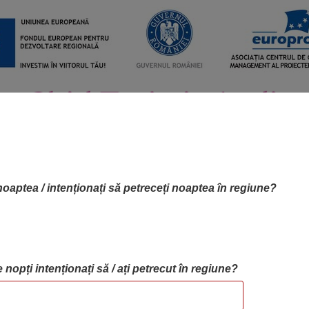
noaptea / intenționați să petreceți noaptea în regiune?
 nopți intenționați să / ați petrecut în regiune?
RTA OBIECTIVELOR
OBIECTIVE
BLOG