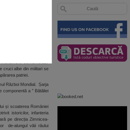
t un monument comemorativ
 cruci albe din militari se
părarea patriei.
imul Război Mondial. Șarja
e componentă a ” Bătăliei
lui și scoaterea României
it istoricilor, infanteria
ară pe direcția Zimnicea-
or de-alungul văii râului