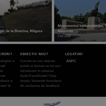
Monumentul Independenței, 
gic de la Biserica, Măgura
Măgurele
Cod 1560
ERORI?
OBIECTIV NOU?
LEGATURI
dioghid si
Cunosti un nou obiectiv
ANPC
atii
turistic si doresti ca noi sa-l
te
introducem in sistemul
este
AudioTravelGuide? Este
edback si
simplu: foloseste formularul
tale! Iti
din sectiunea de feedback.