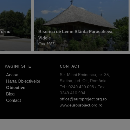
Turnu
Biserica de Lemn Sfânta Parascheva,
Videle
Cod 1567
PAGINI SITE
CONTACT
Acasa
Str. Mihai Eminescu, nr. 35,
Slatina, jud. Olt, România
Harta Obiectivelor
Tel.: 0249.420.098 / Fax:
Obiective
0249.410.994
Blog
office@europroject.org.ro
Contact
www.europroject.org.ro