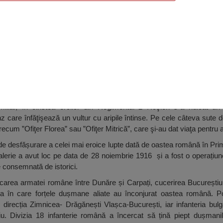
tiv Șarja, Prunaru
i miliar, în cinstea eroilor din Regimentul 2 Roşiori s-a ridica
z care înfăţişează un vultur cu aripile întinse. Pe cele câteva sute de
recum ”Ofiţer Florea” sau ”Ofiţer Mitrică”, care şi-au dat viaţa pentru a
l de desfășurare a celei mai eroice lupte dată de oastea română în Pr
lerie a avut loc pe data de 28 noiembrie 1916 și a fost o operațiun
 consemnată de istorici.
carea armatei române între Dunăre și Carpați, cucerirea Bucureștiu
 în care forțele dușmane aliate au înconjurat oastea română. Potriv
irecția Zimnicea- Drăgănești Vlașca-București, iar infanteria bulg
u. Divizia 18 infanterie română a încercat să țină piept dușmanil