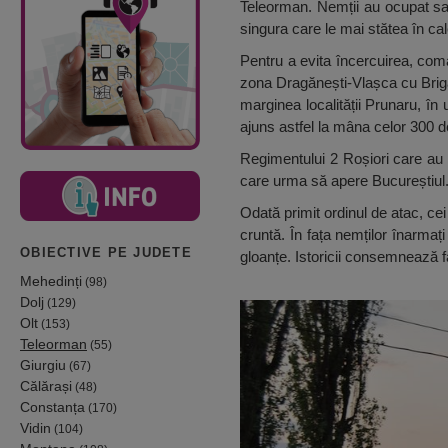
Teleorman. Nemții au ocupat sat
singura care le mai stătea în cal
Pentru a evita încercuirea, com
zona Dragănești-Vlașca cu Brigad
marginea localității Prunaru, î
ajuns astfel la mâna celor 300 d
Regimentului 2 Roșiori care au f
care urma să apere Bucureștiul
Odată primit ordinul de atac, ce
cruntă. În fața nemților înarmați
OBIECTIVE PE JUDETE
gloanțe. Istoricii consemnează f
Mehedinți
(98)
Dolj
(129)
Olt
(153)
Teleorman
(55)
Giurgiu
(67)
Călărași
(48)
Constanța
(170)
Vidin
(104)