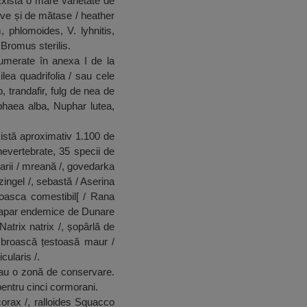
Există o mare varietate de
tive și de mătase / heather
 phlomoides, V. lyhnitis,
romus sterilis.
numerate în anexa I de la
lea quadrifolia / sau cele
, trandafir, fulg de nea de
mphaea alba, Nuphar lutea,
istă aproximativ 1.100 de
nevertebrate, 35 specii de
arii / mreană /, govedarka
zingel /, sebastă / Aserina
broasca comestibil[ / Rana
ci apar endemice de Dunare
Natrix natrix /, șopârlă de
: broască țestoasă maur /
cularis /.
 au o zonă de conservare.
pentru cinci cormorani.
orax /, ralloides Squacco