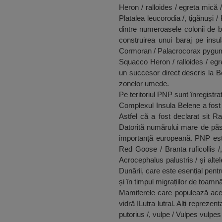
Heron / ralloides / egreta mică /
Platalea leucorodia /, țigănuși /
dintre numeroasele colonii de b
construirea unui baraj pe ins
Cormoran / Palacrocorax pygumeu
Squacco Heron / ralloides / egre
un succesor direct descris la Be
zonelor umede.
Pe teritoriul PNP sunt înregistra
Complexul Insula Belene a fost i
Astfel că a fost declarat sit 
Datorită numărului mare de păsă
importanță europeană. PNP este
Red Goose / Branta ruficollis /,
Acrocephalus palustris / și altel
Dunării, care este esențial pentr
și în timpul migrațiilor de toamnă
Mamiferele care populează acest
vidră ILutra lutral. Alți reprezen
putorius /, vulpe / Vulpes vulpes