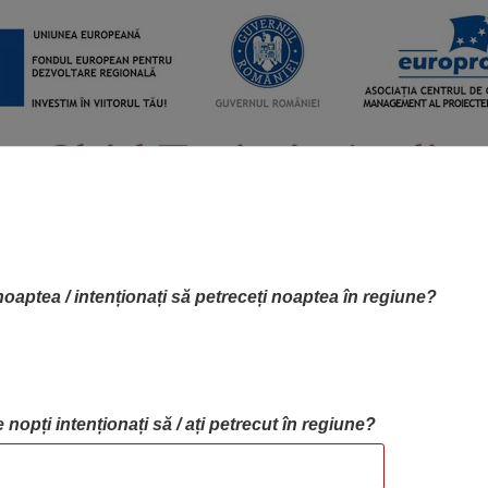
noaptea / intenționați să petreceți noaptea în regiune?
 nopți intenționați să / ați petrecut în regiune?
RTA OBIECTIVELOR
OBIECTIVE
BLOG