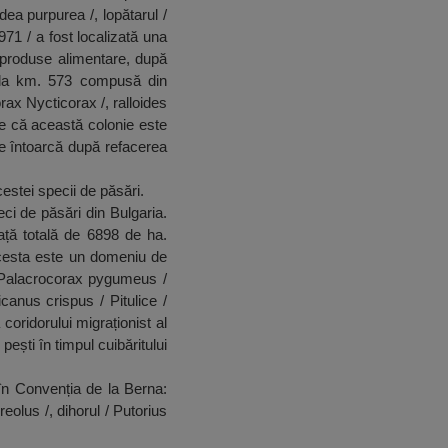
dea purpurea /, lopătarul /
971 / a fost localizată una
e produse alimentare, după
/ la km. 573 compusă din
x Nycticorax /, ralloides
ede că această colonie este
se întoarcă după refacerea
cestei specii de păsări.
ci de păsări din Bulgaria.
ață totală de 6898 de ha.
acesta este un domeniu de
/ Palacrocorax pygumeus /
icanus crispus / Pitulice /
coridorului migraționist al
ești în timpul cuibăritului
 în Convenția de la Berna:
reolus /, dihorul / Putorius