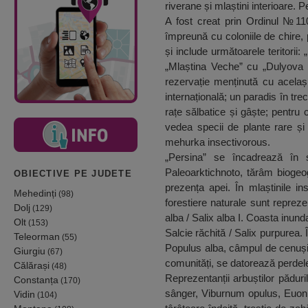
riverane și mlaștini interioare. 
A fost creat prin Ordinul №110
împreună cu coloniile de chire, 
și include următoarele teritori
„Mlaștina Veche” cu „Dulyova b
rezervație menținută cu acela
internațională; un paradis în tr
rațe sălbatice și gâște; pentru
vedea specii de plante rare și 
mehurka insectivorous.
„Persina” se încadrează în s
Paleoarktichnoto, tărâm biogeog
OBIECTIVE PE JUDETE
prezența apei. În mlaștinile in
Mehedinți
(98)
forestiere naturale sunt reprez
Dolj
(129)
alba / Salix alba I. Coasta inunda
Olt
(153)
Salcie răchită / Salix purpurea. 
Teleorman
(55)
Populus alba, câmpul de cenuși
Giurgiu
(67)
comunități, se datorează perdele
Călărași
(48)
Reprezentanții arbuștilor pădu
Constanța
(170)
sânger, Viburnum opulus, Euoni
Vidin
(104)