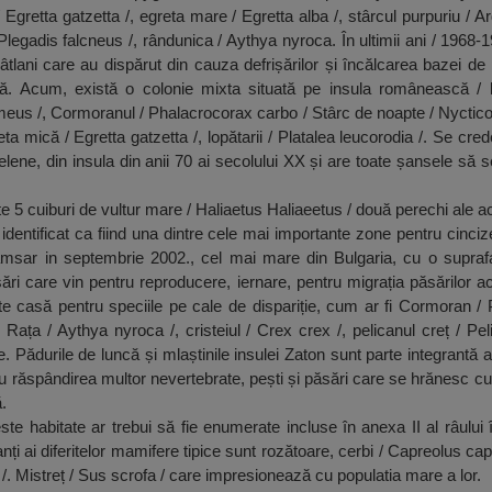
 Egretta gatzetta /, egreta mare / Egretta alba /, stârcul purpuriu / Ar
 Plegadis falcneus /, rândunica / Aythya nyroca. În ultimii ani / 1968-1
âtlani care au dispărut din cauza defrișărilor și încălcarea bazei d
ulă. Acum, există o colonie mixta situată pe insula românească 
s /, Cormoranul / Phalacrocorax carbo / Stârc de noapte / Nycticora
ta mică / Egretta gatzetta /, lopătarii / Platalea leucorodia /. Se cr
lene, din insula din anii 70 ai secolului XX și are toate șansele să 
te 5 cuiburi de vultur mare / Haliaetus Haliaeetus / două perechi ale a
dentificat ca fiind una dintre cele mai importante zone pentru cincize
Ramsar in septembrie 2002., cel mai mare din Bulgaria, cu o supraf
ri care vin pentru reproducere, iernare, pentru migrația păsărilor 
 casă pentru speciile pe cale de dispariție, cum ar fi Cormoran 
 Rața / Aythya nyroca /, cristeiul / Crex crex /, pelicanul creț / Pel
e. Pădurile de luncă și mlaștinile insulei Zaton sunt parte integrantă a 
u răspândirea multor nevertebrate, pești și păsări care se hrănesc cu p
.
e habitate ar trebui să fie enumerate incluse în anexa II al râului
tanți ai diferitelor mamifere tipice sunt rozătoare, cerbi / Capreolus cap
 /. Mistreț / Sus scrofa / care impresionează cu populatia mare a lor.