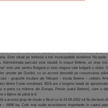
ina, Nikopol
 Ordinul Nr. RD – 684 din 04.12.2000 de Ministrul Mediului și Apelor ș
aria. Este situat pe teritoriul a trei municipalități dunărene Nicopol
. Administrația parcului este situată în orașul Belene, un oraș mic, 
ina” este unic pentru Bulgaria și este singura vale bulgară a râului
nelor umede ale Dunării, cu un accent deosebit pe conservarea stări
rcului – grupurile insulare ale Nikopol – insula Belene – celebru Arh
inci dintre Conto românești. BDA are o lungime totală de aproximati
și a patra ca mărime din Europa, Persin (satul Belene), care a dat
e o lățime de până la 6.
tă a acestui grup de insule a făcut ca la 24.09.2002 să fie declarat s
a – 6898 ha. Cele mai multe ecosisteme importante în cadrul parcu