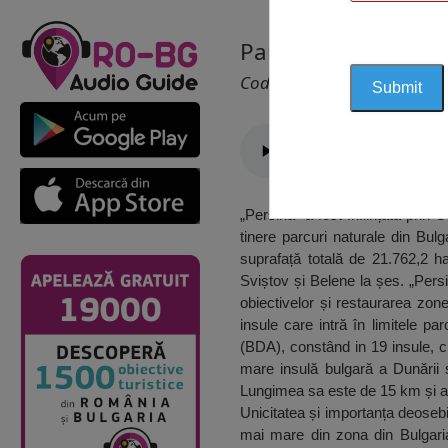
Parcul Natural Pers
Cod 2240
„Persina” a fost înființată prin
tinere parcuri naturale din Bulg
suprafață totală de 21.762,2 ha
Sviștov și Belene la șes. „Pers
obiectivelor și restaurarea zo
insule care intră în limitele pa
(BDA), constând in 19 insule, c
mare insulă bulgară a Dunării 
Lungimea sa este de 15 km și ar
Unicitatea și importanța deosebi
mai mare din zona din Bulgari