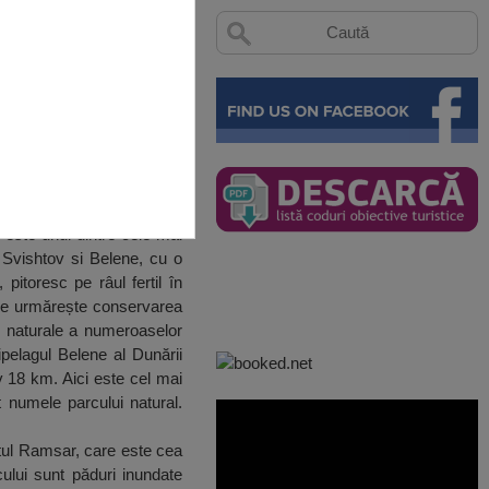
i este unul dintre cele mai
e, Svishtov si Belene, cu o
pitoresc pe râul fertil în
. Se urmărește conservarea
i naturale a numeroaselor
ipelagul Belene al Dunării
v 18 km. Aici este cel mai
 numele parcului natural.
itul Ramsar, care este cea
lui sunt păduri inundate