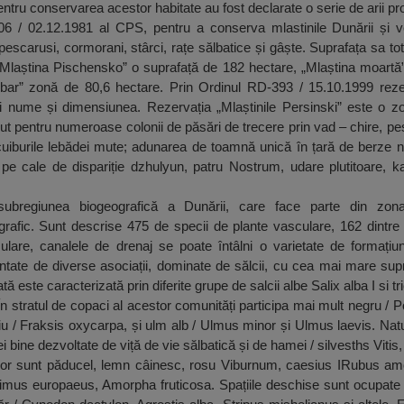
Pentru conservarea acestor habitate au fost declarate o serie de arii pro
6 / 02.12.1981 al CPS, pentru a conserva mlastinile Dunării și vege
pescarusi, cormorani, stârci, rațe sălbatice și gâște. Suprafața sa to
i: „Mlaștina Pischensko” o suprafață de 182 hectare, „Mlaștina moartă
ar” zonă de 80,6 hectare. Prin Ordinul RD-393 / 15.10.1999 rezer
și nume și dimensiunea. Rezervația „Mlaștinile Persinski” este o 
ecut pentru numeroase colonii de păsări de trecere prin vad – chire, pe
 cuiburile lebădei mute; adunarea de toamnă unică în țară de berze n
pe cale de dispariție dzhulyun, patru Nostrum, udare plutitoare, ka
ubregiunea biogeografică a Dunării, care face parte din zona
rafic. Sunt descrise 475 de specii de plante vasculare, 162 dintre 
sulare, canalele de drenaj se poate întâlni o varietate de formațiu
entate de diverse asociații, dominate de sălcii, cu cea mai mare sup
tă este caracterizată prin diferite grupe de salcii albe Salix alba I si tr
În stratul de copaci al acestor comunități participa mai mult negru / Po
u / Fraksis oxycarpa, și ulm alb / Ulmus minor și Ulmus laevis. Nat
i bine dezvoltate de viță de vie sălbatică și de hamei / silvesths Viti
rilor sunt păducel, lemn câinesc, rosu Viburnum, caesius IRubus a
mus europaeus, Amorpha fruticosa. Spațiile deschise sunt ocupate în