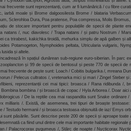
hăr / Cynodon dactylon, Agrostis alba, Stripus mishelianus și altele. 
 mai frecvente sunt reprezentanți, cum ar fi lumânărică / cu fibre cura
tic, iarbă moale și Brome dalgoosilesta Brome / blataria Verbascum,
m, Sclerohloa Dura, Poa pratense, Poa compressa, Molis Bromus, B
ațiu de stocare important pentru populațiile de specii de plante e
a natans /, nuc diavolesc / Trapa natans / și patru Nostrum / Marsi
iei ca trirabest, kakichka tiroidă, mehurka simplu de apă galben și alb
richoides Potamogeton, Nymphoides peltata, Utricularia vulgaris, Ny
usida și altele.
ncadrează în spațiul dunărean sub-regiune euro-siberian. În parc ex
 zooplancton și 99 de specii de bentosul și peste 770 de specii de 
e mai frecvente de pește sunt: Loach / Cobitis bulgarika /, mreana Dun
morun / Pelecus cultratos /, vretenarka mici și mari / Zingel Steber și 
ibieni, reprezentanții cei mai tipici: broasca / Rana ridibunda /, 
ău / Bombina bombina / și broască de copac / Hyla Arborea /. Doar ai
s dobrogicus / De la reptile cea mai raspandita sunt Snake ordinare / 
x milliaris /. Există, de asemenea, trei tipuri de broaște țestoase
e / Testudo hermanii / și broasca testoasa obișnuită de iaz/ Emys orbi
i sunt păsările. Sunt descrise peste 200 de specii și aproape toate
semnată ca fiind unul dintre cele mai importante habitate regionale 
n / Palacrocorax pygumeus /, Stârc de noapte / Nycticorax Nyctic