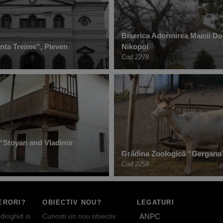
Biserica Adormirea Maicii Do
ânta Treime”, Pleven
Nikopol
Cod 2278
“Stoyan and Vladimir
Grădina Zoologică “Gergana
Cod 2259
ERORI?
OBIECTIV NOU?
LEGATURI
dioghid si
Cunosti un nou obiectiv
ANPC