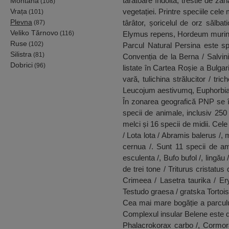
târâtoare îndoită, trestie de za
Montana
(108)
Vrața
vegetației. Printre speciile cele
(101)
Plevna
târâtor, șoricelul de orz sălba
(87)
Veliko Tărnovo
(116)
Elymus repens, Hordeum murinu
Ruse
(102)
Parcul Natural Persina este sp
Silistra
(81)
Convenția de la Berna / Salvini
Dobrici
(96)
listate în Cartea Roșie a Bulgar
vară, tulichina strălucitor / t
Leucojum aestivumq, Euphorbia l
În zonarea geografică PNP se î
specii de animale, inclusiv 250
melci și 16 specii de midii. Cel
/ Lota lota / Abramis balerus /, 
cernua /. Sunt 11 specii de amf
esculenta /, Bufo bufol /, ling
de trei tone / Triturus cristatu
Crimeea / Lasetra taurika / Ery
Testudo graesa / gratska Tortois
Cea mai mare bogăție a parculu
Complexul insular Belene este de
Phalacrokorax carbo /, Cormora