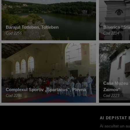
Barajul Totleben, Totleben
Biserica “Sf
Cod 2256
Cod 2224
Casa Muzeu 
Complexul Sportiv „Spartacus”, Plevna
Zaimov”
Cod 2286
Cod 2223
AI DEPISTAT 
Ai ascultat un au