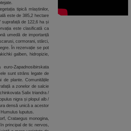
tejate.
tația tipică mlaștinilor,
tală este de 385,2 hectare
” suprafață de 122,6 ha și
vația este clasificată ca
zonă umedă de importanță
scarusi, cormorani, stârci,
egre. În rezervație se pot
kichki galben, hidropizie,
 euro-Zapadnosibirskata
ele sunt strâns legate de
ni de plante. Comunitățile
rafață a zonelor de salcie
ichinkovata Salix triandra /
pulus nigra și plopul alb /
ura densă unică a acestor
s, Humulus luputus.
morf, Crataegus monogina,
 principal de tic nervos,