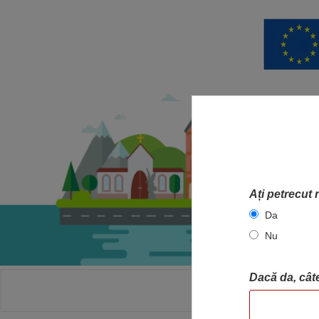
Ați petrecut 
Da
Nu
Dacă da, câte
ACASA
HA