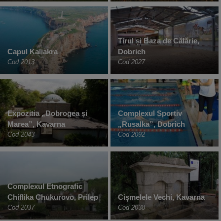
Tirul și Baza de Călărie,
Capul Kaliakra
Dobrich
Cod 2013
Cod 2027
Expozitia „Dobrogea şi
Complexul Sportiv
Marea”, Kavarna
„Rusalka”, Dobrich
Cod 2043
Cod 2092
Complexul Etnografic
Chiflika Chukurovo, Prilep
Cișmelele Vechi, Kavarna
Cod 2037
Cod 2038