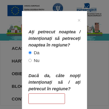
×
Ați petrecut noaptea /
intenționați să petreceți
noaptea în regiune?
ACASA
Da
Nu
HARTA OBIECTIVELOR
OBIECTIVE
Dacă da, câte nopți
intenționați să / ați
BLOG
petrecut în regiune?
CONTACT