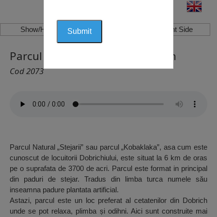
Show/Hide Left Side
Show/Hide Right Side
Parcul Natural “Stejarii”, Dobrich
Cod 2073
Parcul Natural „Stejarii” sau parcul „Kobaklaka”, asa cum este
cunoscut de locuitorii Dobrichiului, este situat la 6 km de oras
pe o suprafata de 3700 de acri. Parcul este format in principal
din paduri de stejar. Tradus din limba turca numele său
inseamna padure plantata artificial.
Astazi, parcul este un loc preferat al cetatenilor din Dobrich
unde se pot relaxa, plimba și odihni. Aici sunt construite mai