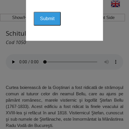
Show/Hide Left Side
Show/Hide Right Side
Schitul Barbu Belu, Giurgiu
Cod 1050
Curtea boierească de la Goştinari a fost ridicată de strămoşul
comun al tuturor celor din neamul Bellu, care au ajuns pe
pământ românesc, marele vistiernic şi logofăt Ştefan Bellu
(1767-1833). Acest edificiu a fost ridicat la finele veacului al
XVIII-lea şi refăcut în anul 1818. Vistiernicul Ştefan, cunoscut
şi sub numele de Ştefănache, este înmormântat la Mănăstirea
Radu Vodă din Bucureşti.