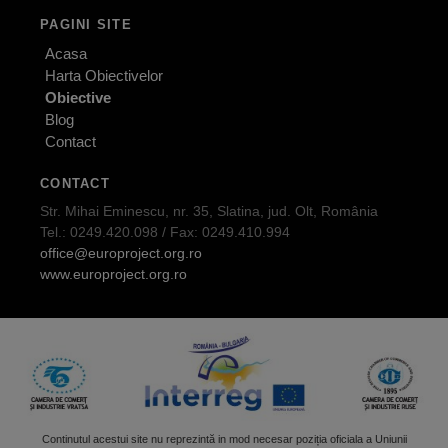
PAGINI SITE
Acasa
Harta Obiectivelor
Obiective
Blog
Contact
CONTACT
Str. Mihai Eminescu, nr. 35, Slatina, jud. Olt, România
Tel.: 0249.420.098 / Fax: 0249.410.994
office@europroject.org.ro
www.europroject.org.ro
Continutul acestui site nu reprezintă in mod necesar poziția oficiala a Uniunii