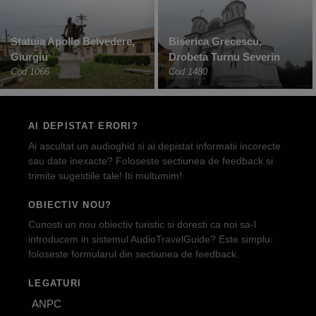
Statuia Apollo Belvedere,
Biserica Grecescu,
Giurgiu
Drobeta Turnu Severin
Cod 1066
Cod 1480
AI DEPISTAT ERORI?
Ai ascultat un audioghid si ai depistat informatii incorecte
sau date inexacte? Foloseste sectiunea de feedback si
trimite sugestiile tale! Iti multumim!
OBIECTIV NOU?
Cunosti un nou obiectiv turistic si doresti ca noi sa-l
introducem in sistemul AudioTravelGuide? Este simplu:
foloseste formularul din sectiunea de feedback.
LEGATURI
ANPC