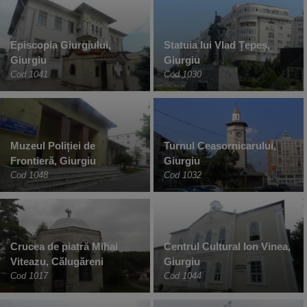
Episcopia Giurgiului,
Statuia lui Vlad Țepeș,
Giurgiu
Giurgiu
Cod 1041
Cod 1030
Muzeul Poliției de
Turnul Ceasornicarului,
Frontieră, Giurgiu
Giurgiu
Cod 1048
Cod 1032
Crucea de piatră Mihai
Centrul Cultural Ion Vinea,
Viteazu, Călugăreni
Giurgiu
Cod 1017
Cod 1044