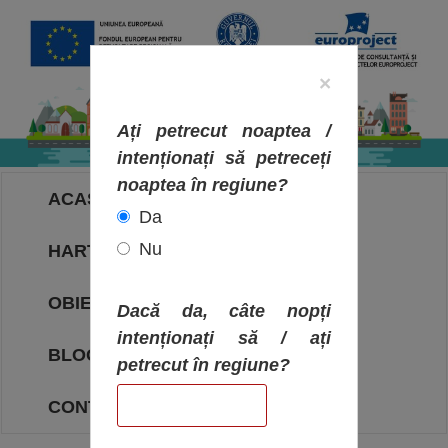
×
Ați petrecut noaptea /
intenționați să petreceți
noaptea în regiune?
ACASA
Da
Nu
HARTA OBIECTIVELOR
OBIECTIVE
Dacă da, câte nopți
intenționați să / ați
BLOG
petrecut în regiune?
CONTACT