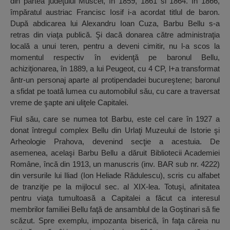
din partea judeţului Muscel, în 1859, 1861 si 1864. În 1866,
împăratul austriac Francisc Iosif i-a acordat titlul de baron.
După abdicarea lui Alexandru Ioan Cuza, Barbu Bellu s-a
retras din viaţa publică. Şi dacă donarea către administraţia
locală a unui teren, pentru a deveni cimitir, nu l-a scos la
momentul respectiv în evidenţă pe baronul Bellu,
achiziţionarea, în 1889, a lui Peugeot, cu 4 CP, l+a transformat
ântr-un personaj aparte al protipendadei bucureştene; baronul
a sfidat pe toată lumea cu automobilul său, cu care a traversat
vreme de şapte ani uliţele Capitalei.
Fiul său, care se numea tot Barbu, este cel care în 1927 a
donat întregul complex Bellu din Urlaţi Muzeului de Istorie şi
Arheologie Prahova, devenind secţie a acestuia. De
asemenea, acelaşi Barbu Bellu a dăruit Bibliotecii Academiei
Române, încă din 1913, un manuscris (inv. BAR sub nr. 4222)
din versurile lui Iliad (Ion Heliade Rădulescu), scris cu alfabet
de tranziţie pe la mijlocul sec. al XIX-lea. Totuşi, afinitatea
pentru viaţa tumultoasă a Capitalei a făcut ca interesul
membrilor familiei Bellu faţă de ansamblul de la Goştinari să fie
scăzut. Spre exemplu, impozanta biserică, în faţa căreia nu