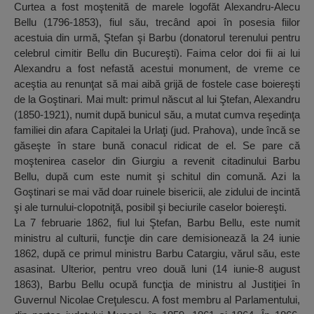
Curtea a fost moştenită de marele logofăt Alexandru-Alecu
Bellu (1796-1853), fiul său, trecând apoi în posesia fiilor
acestuia din urmă, Ştefan şi Barbu (donatorul terenului pentru
celebrul cimitir Bellu din Bucureşti). Faima celor doi fii ai lui
Alexandru a fost nefastă acestui monument, de vreme ce
aceştia au renunţat să mai aibă grijă de fostele case boiereşti
de la Goştinari. Mai mult: primul născut al lui Ştefan, Alexandru
(1850-1921), numit după bunicul său, a mutat cumva reşedinţa
familiei din afara Capitalei la Urlaţi (jud. Prahova), unde încă se
găseşte în stare bună conacul ridicat de el. Se pare că
moştenirea caselor din Giurgiu a revenit citadinului Barbu
Bellu, după cum este numit şi schitul din comună. Azi la
Goştinari se mai văd doar ruinele bisericii, ale zidului de incintă
şi ale turnului-clopotniţă, posibil şi beciurile caselor boiereşti.
La 7 februarie 1862, fiul lui Ştefan, Barbu Bellu, este numit
ministru al culturii, funcţie din care demisionează la 24 iunie
1862, după ce primul ministru Barbu Catargiu, vărul său, este
asasinat. Ulterior, pentru vreo două luni (14 iunie-8 august
1863), Barbu Bellu ocupă funcţia de ministru al Justiţiei în
Guvernul Nicolae Creţulescu. A fost membru al Parlamentului,