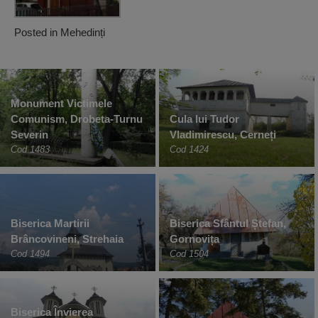
Posted in
Mehedinți
Monument Victimele
Comunism, Drobeta-Turnu
Cula lui Tudor
Severin
Vladimirescu, Cerneți
Cod 1483
Cod 1424
Biserica Martirii
Biserica Sfântul Ștefan,
Brâncovineni, Strehaia
Gornovița
Cod 1494
Cod 1504
Biserica Învierea