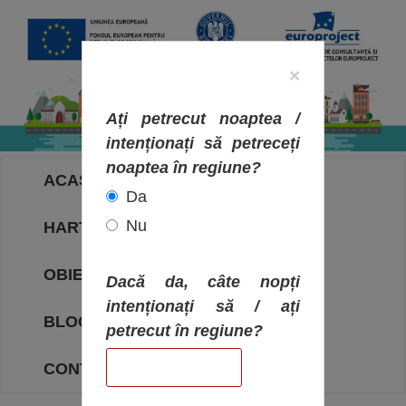
×
Ați petrecut noaptea /
intenționați să petreceți
noaptea în regiune?
ACASA
Da
Nu
HARTA OBIECTIVELOR
OBIECTIVE
Dacă da, câte nopți
intenționați să / ați
BLOG
petrecut în regiune?
CONTACT