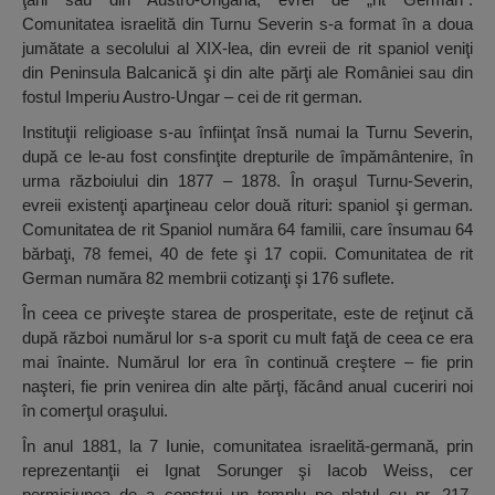
Comunitatea israelită din Turnu Severin s-a format în a doua
jumătate a secolului al XIX-lea, din evreii de rit spaniol veniţi
din Peninsula Balcanică şi din alte părţi ale României sau din
fostul Imperiu Austro-Ungar – cei de rit german.
Instituţii religioase s-au înfiinţat însă numai la Turnu Severin,
după ce le-au fost consfinţite drepturile de împământenire, în
urma războiului din 1877 – 1878. În oraşul Turnu-Severin,
evreii existenţi aparţineau celor două rituri: spaniol şi german.
Comunitatea de rit Spaniol număra 64 familii, care însumau 64
bărbaţi, 78 femei, 40 de fete şi 17 copii. Comunitatea de rit
German număra 82 membrii cotizanţi şi 176 suflete.
În ceea ce priveşte starea de prosperitate, este de reţinut că
după război numărul lor s-a sporit cu mult faţă de ceea ce era
mai înainte. Numărul lor era în continuă creştere – fie prin
naşteri, fie prin venirea din alte părţi, făcând anual cuceriri noi
în comerţul oraşului.
În anul 1881, la 7 Iunie, comunitatea israelită-germană, prin
reprezentanţii ei Ignat Sorunger şi Iacob Weiss, cer
permisiunea de a construi un templu pe plaţul cu nr. 217,