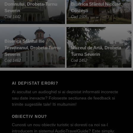
Domnului, Drobeta-Turnu
Biserica Sfântul Nicolae,
Severin
Costești
Cod 1442
Cod 1505
Biserica Sfântul Ilie
Tesviteanul, Drobeta-Turnu
Muzeul de Artă, Drobeta
Severin
Turnu Severin
Cod 1462
Cod 1452
AI DEPISTAT ERORI?
Ai ascultat un audioghid si ai depistat informatii incorecte
sau date inexacte? Foloseste sectiunea de feedback si
trimite sugestiile tale! Iti multumim!
OBIECTIV NOU?
Cunosti un nou obiectiv turistic si doresti ca noi sa-l
introducem in sistemul AudioTravelGuide? Este simplu: