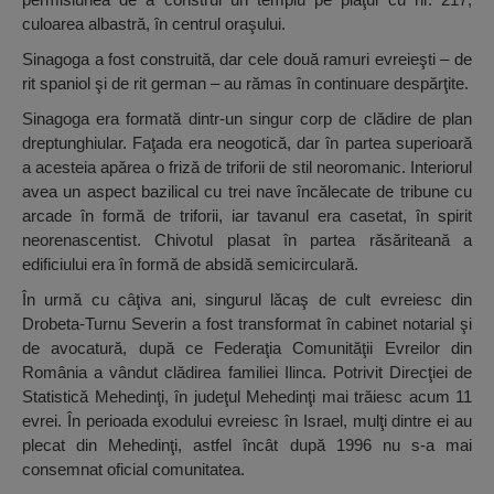
culoarea albastră, în centrul oraşului.
Sinagoga a fost construită, dar cele două ramuri evreieşti – de
rit spaniol şi de rit german – au rămas în continuare despărţite.
Sinagoga era formată dintr-un singur corp de clădire de plan
dreptunghiular. Faţada era neogotică, dar în partea superioară
a acesteia apărea o friză de triforii de stil neoromanic. Interiorul
avea un aspect bazilical cu trei nave încălecate de tribune cu
arcade în formă de triforii, iar tavanul era casetat, în spirit
neorenascentist. Chivotul plasat în partea răsăriteană a
edificiului era în formă de absidă semicirculară.
În urmă cu câţiva ani, singurul lăcaş de cult evreiesc din
Drobeta-Turnu Severin a fost transformat în cabinet notarial şi
de avocatură, după ce Federaţia Comunităţii Evreilor din
România a vândut clădirea familiei Ilinca. Potrivit Direcţiei de
Statistică Mehedinţi, în judeţul Mehedinţi mai trăiesc acum 11
evrei. În perioada exodului evreiesc în Israel, mulţi dintre ei au
plecat din Mehedinţi, astfel încât după 1996 nu s-a mai
consemnat oficial comunitatea.