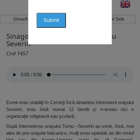
Show/Hide Left Side
Show/Hide Right Side
Sinagoga Severin, Drobeta-Turnu
Severin
Cod 1457
Evreii erau stabiliţi în Cerneţi încă dinaintea întemeierii oraşului
Severin, erau însă numai 12 familii şi n-aveau nici o
organizaţie religioasă sau şcolară.
După întemeierea oraşului Turnu –Severin au venit, însă, mai
ales de prin oraşele balcanice, mulţi evrei spanioli, iar din restul
ţării sau din Austro-Ungaria, evrei de „rit German”.