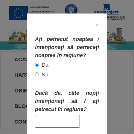
×
Ați petrecut noaptea /
intenționați să petreceți
noaptea în regiune?
ACASA
Da
Nu
HARTA OBIECTIVELOR
OBIECTIVE
Dacă da, câte nopți
intenționați să / ați
BLOG
petrecut în regiune?
CONTACT