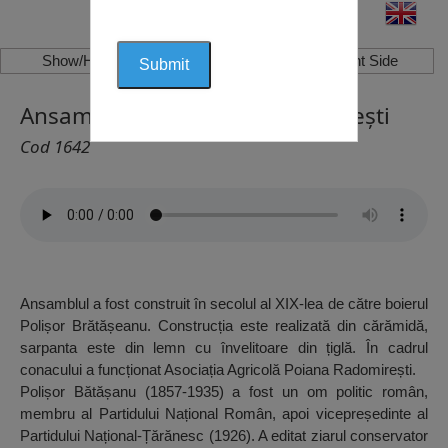
Show/Hide Left Side
Show/Hide Right Side
Ansamblul Brătășanu, Radomirești
Cod 1642
Ansamblul a fost construit în secolul al XIX-lea de către boierul
Polișor Brătășeanu. Construcția este realizată din cărămidă,
sarpanta este din lemn cu învelitoare din țiglă. În cadrul
conacului a funcționat Asociația Agricolă Poiana Radomirești.
Polișor Bătășanu (1857-1935) a fost un om politic român,
membru al Partidului Național Român, apoi vicepreședinte al
Partidului Național-Țărănesc (1926). A editat ziarul conservator