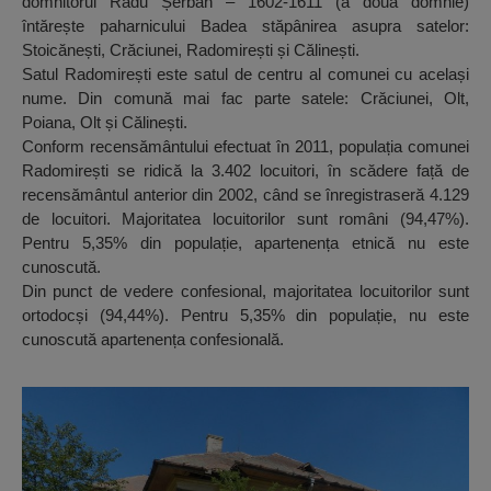
domnitorul Radu Șerban – 1602-1611 (a doua domnie)
întărește paharnicului Badea stăpânirea asupra satelor:
Stoicănești, Crăciunei, Radomirești și Călinești.
Satul Radomirești este satul de centru al comunei cu același
nume. Din comună mai fac parte satele: Crăciunei, Olt,
Poiana, Olt și Călinești.
Conform recensământului efectuat în 2011, populația comunei
Radomirești se ridică la 3.402 locuitori, în scădere față de
recensământul anterior din 2002, când se înregistraseră 4.129
de locuitori. Majoritatea locuitorilor sunt români (94,47%).
Pentru 5,35% din populație, apartenența etnică nu este
cunoscută.
Din punct de vedere confesional, majoritatea locuitorilor sunt
ortodocși (94,44%). Pentru 5,35% din populație, nu este
cunoscută apartenența confesională.