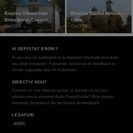
Biserica Sfântul Ioan
Biserica Sfântul Nicolae,
Botezătorul, Ciurești
Orlea
Cod 1706
Cod 1715
AI DEPISTAT ERORI?
Ai ascultat un audioghid si ai depistat informatii incorecte
sau date inexacte? Foloseste sectiunea de feedback si
trimite sugestiile tale! Iti multumim!
OBIECTIV NOU?
Cunosti un nou obiectiv turistic si doresti ca noi sa-l
introducem in sistemul AudioTravelGuide? Este simplu:
foloseste formularul din sectiunea de feedback.
LEGATURI
ANPC