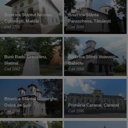
Biserica Sfântul Nicolae,
Biserica Sfânta
Colonești, Maldăr
Parascheva, Tătulești
Cod 1705
Cod 1689
Bust Radu Greceanu,
Biserica Sfinții Voievozi,
Slatina
Babiciu
Cod 1662
Cod 1569
Biserica Sfântul Gheorghe,
Osica de Sus
Primăria Caracal, Caracal
Cod 1695
Cod 1595