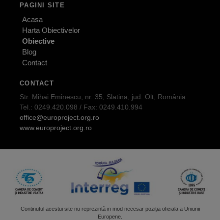
PAGINI SITE
Acasa
Harta Obiectivelor
Obiective
Blog
Contact
CONTACT
Str. Mihai Eminescu, nr. 35, Slatina, jud. Olt, România
Tel.: 0249.420.098 / Fax: 0249.410.994
office@europroject.org.ro
www.europroject.org.ro
Continutul acestui site nu reprezintă in mod necesar poziția oficiala a Uniunii
Europene.