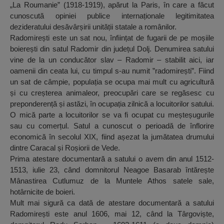
„La Roumanie” (1918-1919), apărut la Paris, în care a făcut
cunoscută opiniei publice internaționale legitimitatea
dezideratului desăvârșirii unității statale a românilor.
Radomirești este un sat nou, înființat de fugarii de pe moșiile
boierești din satul Radomir din județul Dolj. Denumirea satului
vine de la un conducător slav – Radomir – stabilit aici, iar
oamenii din ceata lui, cu timpul s-au numit ”radomirești”. Fiind
un sat de câmpie, populația se ocupa mai mult cu agricultură
și cu creșterea animaleor, preocupări care se regăsesc cu
preponderență și astăzi, în ocupația zilnică a locuitorilor satului.
O mică parte a locuitorilor se va fi ocupat cu meșteșugurile
sau cu comerțul. Satul a cunoscut o perioadă de înflorire
economică în secolul XIX, fiind așezat la jumătatea drumului
dintre Caracal și Roșiorii de Vede.
Prima atestare documentară a satului o avem din anul 1512-
1513, iulie 23, când domnitorul Neagoe Basarab întărește
Mânastirea Cutlumuz de la Muntele Athos satele sale,
hotârnicite de boieri.
Mult mai sigură ca dată de atestare documentară a satului
Radomirești este anul 1606, mai 12, când la Târgoviște,