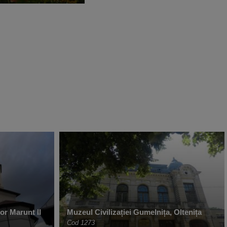
or Marunt II
Muzeul Civilizației Gumelnița, Oltenița
Cod 1273