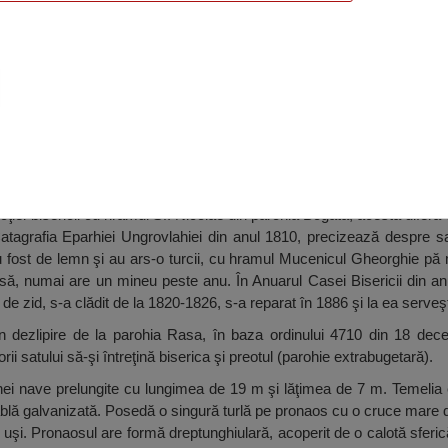
, Bogata
ţiei bisericii cu hramul Sf. Nicolae din parohia Bogata, acesta diferă 
Catagrafia Eparhiei Ungrovlahiei din anul 1810, precizează despre 
 au fost de lemn şi au ars-o turcii, cu hramul Mucenicul Gheorghie pă
lipsă, numai are un mineu peste anu. În Anuarul Casei Bisericii din 
 e de zid, s-a clădit de la 1820-1826, s-a reparat în 1886 şi la ea serveş
rin dezlipire de la parohia Rasa, în baza ordinului 4710 din 18 dec
rii satului să-şi întreţină biserica şi preotul (parohie extrabugetară).
nei nave prelungite cu lungimea de 19 m şi lăţimea de 7 m. Temelia es
blă galvanizată. Posedă o singură turlă pe pronaos cu o cruce mare de
uşi. Pronaosul are formă dreptunghiulară, acoperit de o calotă sferic