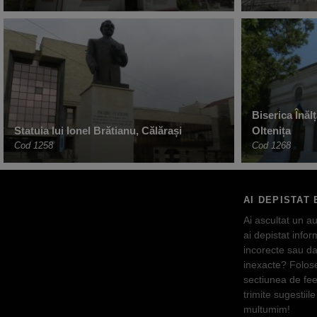
Biserica Înăl
Statuia lui Ionel Brătianu, Călărași
Oltenița
Cod 1258
Cod 1268
AI DEPISTAT 
Ai ascultat un au
ai depistat inform
incorecte sau da
inexacte? Folos
sectiunea de fe
trimite sugestiile 
multumim!