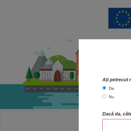
Ați petrecut 
Da
Nu
Dacă da, câte
ACASA
HA