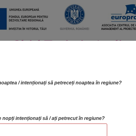
noaptea / intenționați să petreceți noaptea în regiune?
 nopți intenționați să / ați petrecut în regiune?
RTA OBIECTIVELOR
OBIECTIVE
BLOG