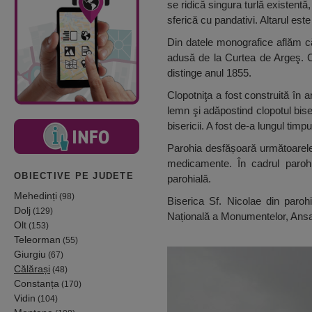
se ridică singura turlă existent
sferică cu pandativi. Altarul est
Din datele monografice aflăm că t
adusă de la Curtea de Argeş. C
distinge anul 1855.
Clopotniţa a fost construită în a
lemn şi adăpostind clopotul bise
bisericii. A fost de-a lungul timp
Parohia desfășoară următoarele a
medicamente. În cadrul parohi
OBIECTIVE PE JUDETE
parohială.
Mehedinți
(98)
Biserica Sf. Nicolae din paroh
Dolj
(129)
Națională a Monumentelor, Ansamb
Olt
(153)
Teleorman
(55)
Giurgiu
(67)
Călărași
(48)
Constanța
(170)
Vidin
(104)