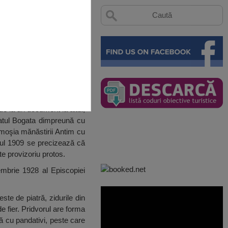
de la un document la altul,
satul Bogata dimpreună cu
 moşia mănăstirii Antim cu
anul 1909 se precizează că
te provizoriu protos.
embrie 1928 al Episcopiei
te de piatră, zidurile din
 fier. Pridvorul are forma
ă cu pandativi, peste care