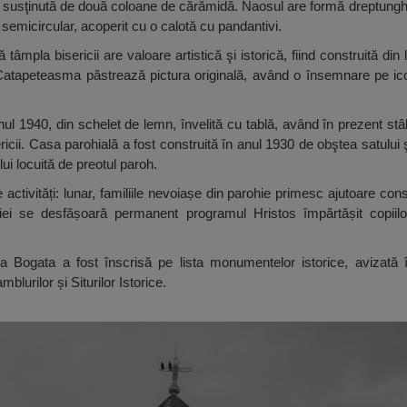
ă, susţinută de două coloane de cărămidă. Naosul are formă dreptunghi
e semicircular, acoperit cu o calotă cu pandantivi.
âmpla bisericii are valoare artistică şi istorică, fiind construită din
atapeteasma păstrează pictura originală, având o însemnare pe ic
nul 1940, din schelet de lemn, învelită cu tablă, având în prezent stâlp
ricii. Casa parohială a fost construită în anul 1930 de obştea satului
ului locuită de preotul paroh.
ctivități: lunar, familiile nevoiașe din parohie primesc ajutoare cons
ei se desfășoară permanent programul Hristos împărtășit copiilor
ia Bogata a fost înscrisă pe lista monumentelor istorice, avizat
lurilor și Siturilor Istorice.