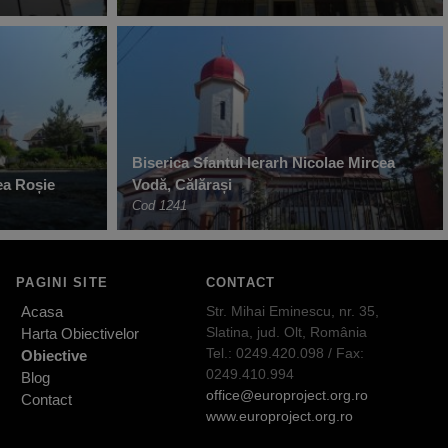
Biserica Sfantul Ierarh Nicolae Mircea
ea Roșie
Vodă, Călărași
Cod 1241
PAGINI SITE
CONTACT
Acasa
Str. Mihai Eminescu, nr. 35,
Slatina, jud. Olt, România
Harta Obiectivelor
Tel.: 0249.420.098 / Fax:
Obiective
0249.410.994
Blog
office@europroject.org.ro
Contact
www.europroject.org.ro