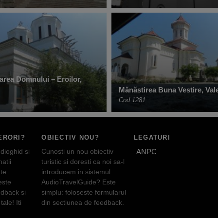
țarea Domnului – Eroilor,
Mănăstirea Buna Vestire, Val
Cod 1281
ERORI?
OBIECTIV NOU?
LEGATURI
dioghid si
Cunosti un nou obiectiv
ANPC
atii
turistic si doresti ca noi sa-l
te
introducem in sistemul
este
AudioTravelGuide? Este
edback si
simplu: foloseste formularul
tale! Iti
din sectiunea de feedback.