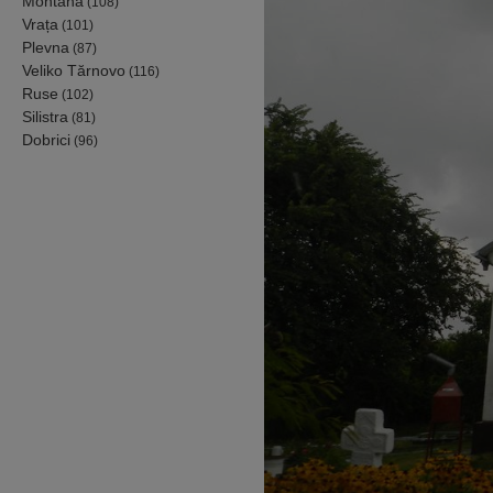
Montana
(108)
Vrața
(101)
Plevna
(87)
Veliko Tărnovo
(116)
Ruse
(102)
Silistra
(81)
Dobrici
(96)