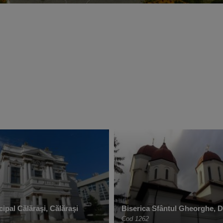
ipal Călăraşi, Călăraşi
Biserica Sfântul Gheorghe, D
Cod 1262