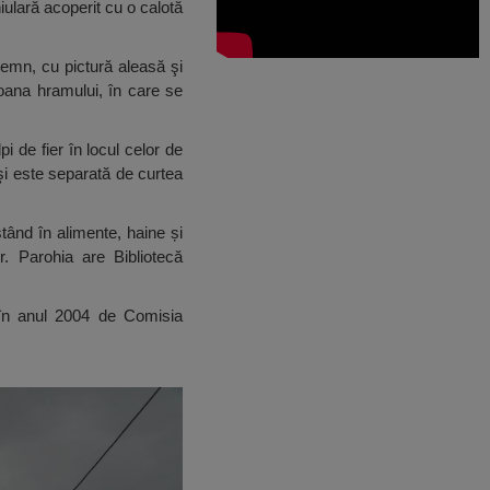
ulară acoperit cu o calotă
 lemn, cu pictură aleasă şi
oana hramului, în care se
i de fier în locul celor de
 şi este separată de curtea
tând în alimente, haine și
. Parohia are Bibliotecă
ă în anul 2004 de Comisia