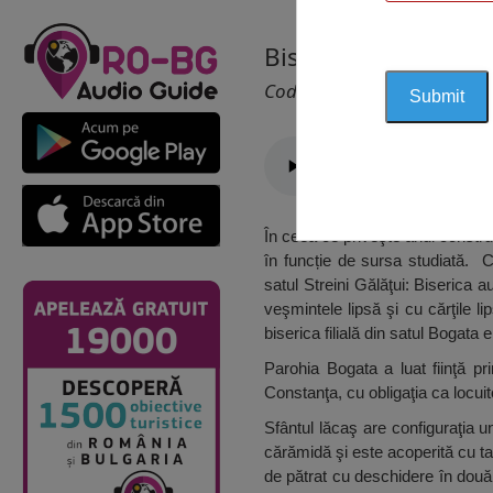
Biserica Sf. Nicolae
Cod 1238
În ceea ce priveşte anul construc
în funcție de sursa studiată. 
satul Streini Gălăţui: Biserica
veşmintele lipsă şi cu cărţile 
biserica filială din satul Bogata
Parohia Bogata a luat fiinţă p
Constanţa, cu obligaţia ca locuito
Sfântul lăcaş are configuraţia u
cărămidă şi este acoperită cu ta
de pătrat cu deschidere în două 