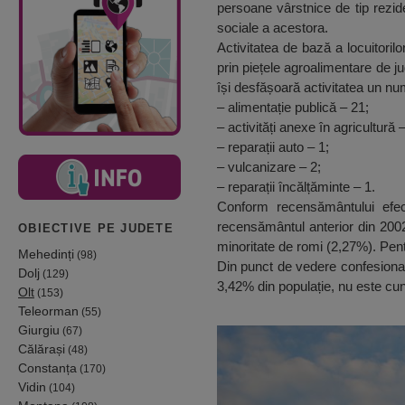
persoane vârstnice de tip rezide
sociale a acestora.
Activitatea de bază a locuitorilo
prin piețele agroalimentare de j
își desfășoară activitatea un num
– alimentație publică – 21;
– activități anexe în agricultură –
– reparații auto – 1;
– vulcanizare – 2;
– reparații încălțăminte – 1.
Conform recensământului efect
recensământul anterior din 2002,
OBIECTIVE PE JUDETE
minoritate de romi (2,27%). Pen
Mehedinți
(98)
Din punct de vedere confesional,
Dolj
(129)
3,42% din populație, nu este cu
Olt
(153)
Teleorman
(55)
Giurgiu
(67)
Călărași
(48)
Constanța
(170)
Vidin
(104)