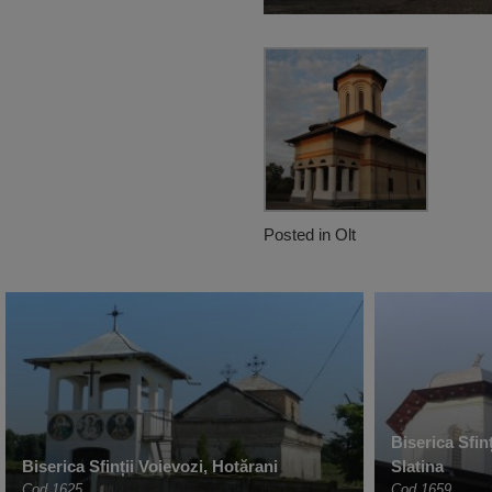
Posted in
Olt
Biserica Sfin
Biserica Sfinții Voievozi, Hotărani
Slatina
Cod 1625
Cod 1659