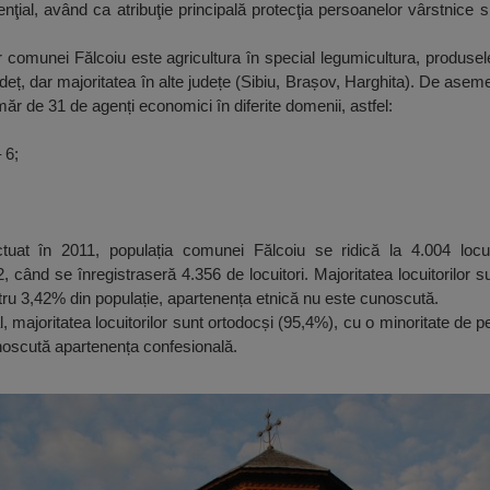
nţial, având ca atribuţie principală protecţia persoanelor vârstnice s
r comunei Fălcoiu este agricultura în special legumicultura, produsele 
udeț, dar majoritatea în alte județe (Sibiu, Brașov, Harghita). De asem
ăr de 31 de agenți economici în diferite domenii, astfel:
 6;
uat în 2011, populația comunei Fălcoiu se ridică la 4.004 locui
 când se înregistraseră 4.356 de locuitori. Majoritatea locuitorilor 
tru 3,42% din populație, apartenența etnică nu este cunoscută.
 majoritatea locuitorilor sunt ortodocși (95,4%), cu o minoritate de p
noscută apartenența confesională.