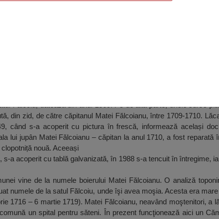
olae, Fălcoiu
satul Fălcoiu, datează din anul 1509. Pe de altă parte, unele surse pl
cută, din zid, de către căpitanul Matei Fălcoianu, între 1709-1710. Lăc
949, când s-a acoperit cu pictura în frescă, informează același do
iala lui jupân Matei Fălcoianu – căpitan la anul 1710, a fost reparată 
o clopotniță nouă. Aceeași
s-a acoperit cu tablă galvanizată, în 1988 s-a tencuit în întregime, iar
ei vine de la numele boierului Matei Fălcoianu. O analiză toponim
luat numele de la satul Fălcoiu, unde îşi avea moşia. Acesta era mare
ie 1716 – 6 martie 1719). Matei Fălcoianu, neavând moştenitori, a lă
 comună un spital pentru săteni. În prezent funcţionează aici un Că