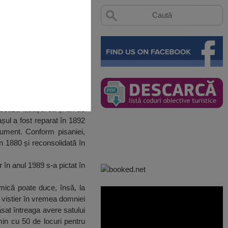
asează lăcașul ca și an de
așul a fost reparat în 1892
cument. Conform pisaniei,
în 1880 și reconsolidată în
 în anul 1989 s-a pictat în
ică poate duce, însă, la
 vistier în vremea domniei
sat întreaga avere satului
min cu 50 de locuri pentru