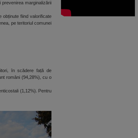
i prevenirea marginalizării
obținute fiind valorificate
enea, pe teritoriul comunei
tori, în scădere față de
sunt români (94,28%), cu o
enticostali (1,12%). Pentru