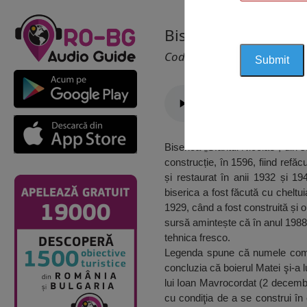
Biserica Sfântul Nic
Cod 1696
Biserica „Sfântul Nicolae“, din 
construcție, în 1596, fiind refă
și restaurat în anii 1932 și 1
biserica a fost făcută cu cheltu
1929, când a fost construită și 
sursă amintește că în anul 1988, 
tehnica fresco.
Legenda spune că numele comun
concluzia că boierul Matei şi-a 
lui Ioan Mavrocordat (2 decembr
cu condiţia de a se construi în