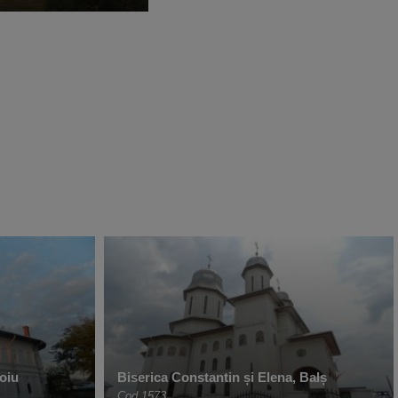
roiu
Biserica Constantin și Elena, Balș
Cod 1573