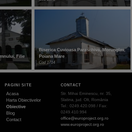
Biserica Cuvioasa Paraschiva, Morunglav,
nului, Filie
Poiana Mare
Cod 1714
PAGINI SITE
CONTACT
Acasa
Str. Mihai Eminescu, nr. 35,
Slatina, jud. Olt, România
Harta Obiectivelor
Tel.: 0249.420.098 / Fax:
Obiective
0249.410.994
Blog
office@europroject.org.ro
Contact
www.europroject.org.ro