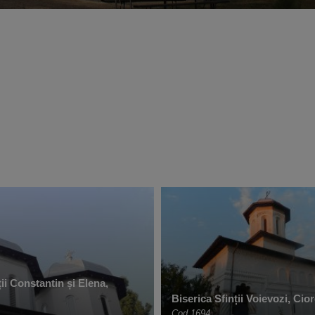
ții Constantin și Elena,
Biserica Sfinții Voievozi, Cio
Cod 1694