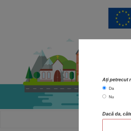
Ați petrecut 
Da
Nu
Dacă da, câte
ACASA
HA