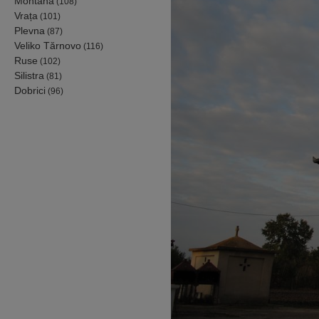
Montana
(108)
Vrața
(101)
Plevna
(87)
Veliko Tărnovo
(116)
Ruse
(102)
Silistra
(81)
Dobrici
(96)