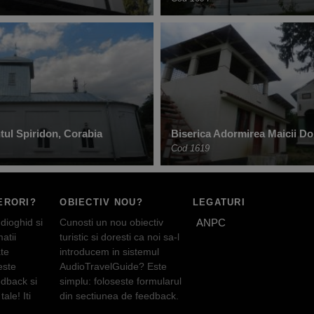
tul Spiridon, Corabia
Biserica Adormirea Maicii Dom
Cod 1619
ERORI?
OBIECTIV NOU?
LEGATURI
dioghid si
Cunosti un nou obiectiv
ANPC
atii
turistic si doresti ca noi sa-l
te
introducem in sistemul
este
AudioTravelGuide? Este
edback si
simplu: foloseste formularul
tale! Iti
din sectiunea de feedback.