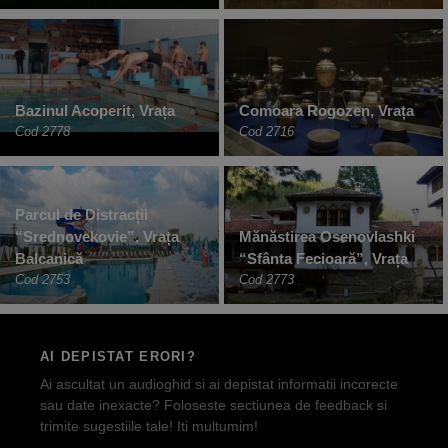
Bazinul Acoperit, Vrața
Comoara Rogozen, Vrața
Cod 2778
Cod 2716
Parcul de Distracții
“Srednovekovie”, Vrața
Mănăstirea Osenovlashki
Balcanică
“Sfânta Fecioară”, Vrața
Cod 2753
Cod 2773
AI DEPISTAT ERORI?
Ai ascultat un audioghid si ai depistat informatii incorecte
sau date inexacte? Foloseste sectiunea de feedback si
trimite sugestiile tale! Iti multumim!