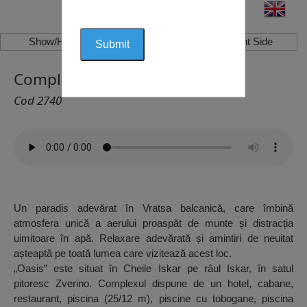
Show/Hide Left Side
Show/Hide Right Side
Complexul “Oaza”, Vrața
Cod 2740
Un paradis adevărat în Vratsa balcanică, care îmbină
atmosfera unică a aerului proaspăt de munte și distracția
uimitoare în apă. Relaxare adevărată și amintiri de neuitat
așteaptă pe toată lumea care vizitează acest loc.
„Oasis” este situat în Cheile Iskar pe râul Iskar, în satul
pitoresc Zverino. Complexul dispune de un hotel, cabane,
restaurant, piscina (25/12 m), piscine cu tobogane, piscina