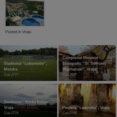
Posted in
Vrața
Complexul Renovat
Stadionul “Lokomotiv”,
Etnografic “Sf. Sofroniy
Mezdra
Vrachanski”, Vrața
Cod 2777
Cod 2697
Stadionul “Hristo Botev“,
Vrața
Peștera “Ledenika”, Vrața
Cod 2774
Cod 2735