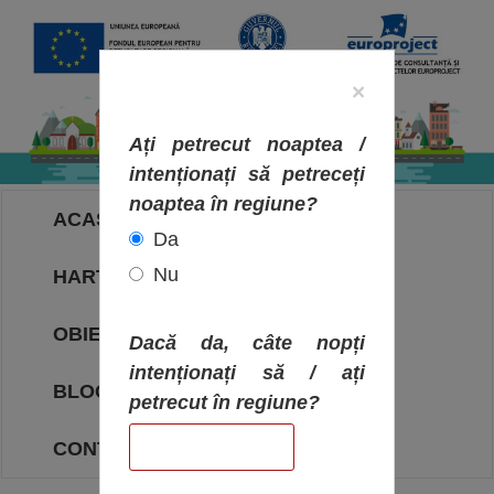
×
Ați petrecut noaptea /
intenționați să petreceți
noaptea în regiune?
ACASA
Da
Nu
HARTA OBIECTIVELOR
OBIECTIVE
Dacă da, câte nopți
intenționați să / ați
BLOG
petrecut în regiune?
CONTACT