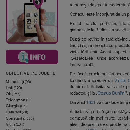
româneşti de epocă modernă păs
Conacul este înconjurat de un pa
Fiu al marelui politician, istor
gimnaziale la Berlin. Urmează cur
După ce revine în ţară devine 
tinereţii îşi îndreaptă cu precăd
viaţa ţărănimii. Acest aspect 
„Şezătoarea”, unde abordează
lumea rurală.
OBIECTIVE PE JUDETE
Pe lângă problema ţărănească a
fondând, împreună cu
Vintilă 
Mehedinți
(98)
duminical. Activitatea sa de p
Dolj
(129)
redactor, şi la „
Steaua Dunării
”,
Olt
(153)
Teleorman
(55)
Din anul
1901
va conduce timp de
Giurgiu
(67)
Activitatea politică şi-o desfăş
Călărași
(48)
compusă din mai multe lucrări d
Constanța
(170)
Vidin
ales, despre marea problemă 
(104)