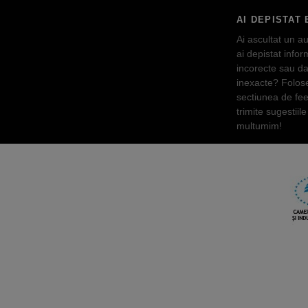
AI DEPISTAT 
Ai ascultat un au
ai depistat inform
incorecte sau da
inexacte? Folos
sectiunea de fe
trimite sugestiile 
multumim!