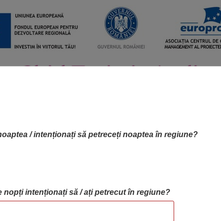
noaptea / intenționați să petreceți noaptea în regiune?
 nopți intenționați să / ați petrecut în regiune?
RTA OBIECTIVELOR
OBIECTIVE
BLOG