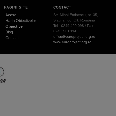
PAGINI SITE
CONTACT
Acasa
Str. Mihai Eminescu, nr. 35,
Slatina, jud. Olt, România
Harta Obiectivelor
Tel.: 0249.420.098 / Fax:
Obiective
0249.410.994
Blog
office@europroject.org.ro
Contact
www.europroject.org.ro