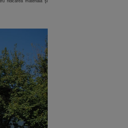
tru ridicarea materială şi