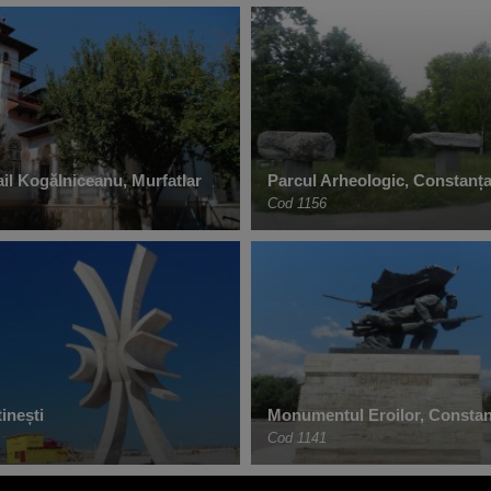
il Kogălniceanu, Murfatlar
Parcul Arheologic, Constanț
Cod 1156
inești
Monumentul Eroilor, Constan
Cod 1141