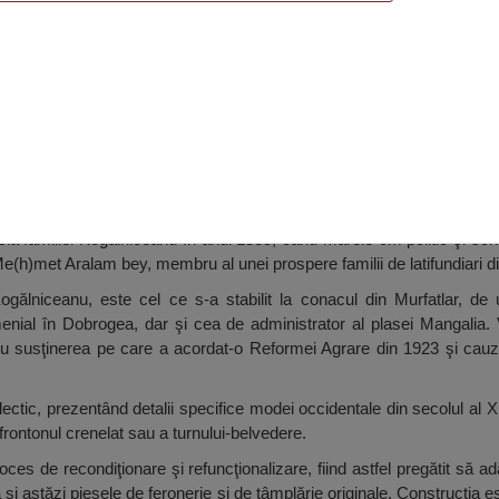
ălniceanu, Murfatlar
sia familiei Kogălniceanu în anul 1885, când marele om politic şi scri
 Me(h)met Aralam bey, membru al unei prospere familii de latifundiari d
Kogălniceanu, este cel ce s-a stabilit la conacul din Murfatlar, de
menial în Dobrogea, dar şi cea de administrator al plasei Mangalia.
u susţinerea pe care a acordat-o Reformei Agrare din 1923 şi cauzei 
clectic, prezentând detalii specifice modei occidentale din secolul al 
 frontonul crenelat sau a turnului-belvedere.
oces de recondiţionare şi refuncţionalizare, fiind astfel pregătit să a
 şi astăzi piesele de feronerie şi de tâmplărie originale. Construcţia e