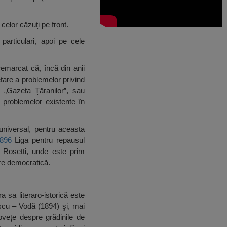
celor căzuţi pe front.
 particulari, apoi pe cele
remarcat că, încă din anii
etare a problemelor privind
, „Gazeta Ţăranilor”, sau
 problemelor existente în
universal, pentru aceasta
896
Liga pentru repausul
. Rosetti, unde este prim
re democratică.
a sa literaro-istorică este
scu – Vodă (1894) şi, mai
oveţe despre grădinile de