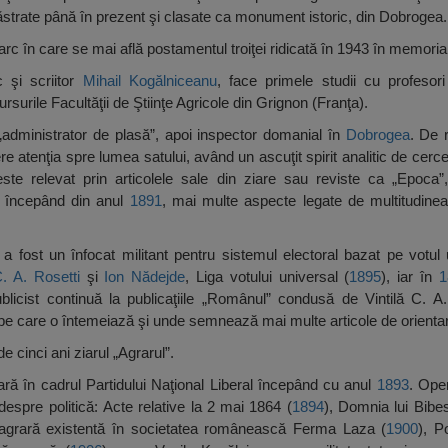
trate până în prezent şi clasate ca monument istoric, din Dobrogea.
rc în care se mai află postamentul troiţei ridicată în 1943 în memoria 
ic şi scriitor
Mihail Kogălniceanu
, face primele studii cu profesori
surile Facultăţii de Ştiinţe Agricole din Grignon (Franţa).
„administrator de plasă”, apoi inspector domanial în
Dobrogea
. De 
ere atenţia spre lumea satului, având un ascuţit spirit analitic de cerc
este relevat prin articolele sale din ziare sau reviste ca „Epoca”
, începând din anul
1891
, mai multe aspecte legate de multitudinea
 fost un înfocat militant pentru sistemul electoral bazat pe votul 
C. A. Rosetti
şi
Ion Nădejde
, Liga votului universal (
1895
), iar în
1
ublicist continuă la publicaţiile „Românul” condusă de Vintilă C. A
 pe care o întemeiază şi unde semnează mai multe articole de orienta
 cinci ani ziarul „Agrarul”.
oară în cadrul Partidului Naţional Liberal începând cu anul
1893
. Oper
espre politică: Acte relative la 2 mai 1864 (
1894
), Domnia lui Bibe
agrară existentă în societatea românească Ferma Laza (
1900
), P