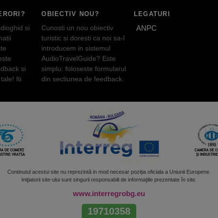
ERORI?
OBIECTIV NOU?
LEGATURI
dioghid si
Cunosti un nou obiectiv
ANPC
atii
turistic si doresti ca noi sa-l
te
introducem in sistemul
este
AudioTravelGuide? Este
edback si
simplu: foloseste formularul
tale! Iti
din sectiunea de feedback.
Continutul acestui site nu reprezintă in mod necesar poziția oficiala a Uniunii Europene.
Iniţiatorii site-ului sunt singurii responsabili de informaţiile prezentate în site.
www.interregrobg.eu
19710358