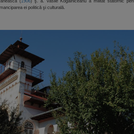
rănească (
1906
) ş. a. Vasile Kogălniceanu a militat statornic pen
emanciparea ei politică şi culturală.