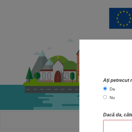
Ați petrecut 
Da
Nu
Dacă da, câte
ACASA
HA