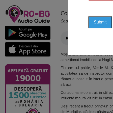
Conacul Mihail Kog
Cod 1217
Moşia Murfatlar a intrat în pose
achiziţionat imobilul de la Hagi
Fiul omului politic, Vasile M. 
activitatea sa de inspector do
rămas cunoscut în istorie pentr
săraci.
Conacul este construit în stil e
influenţă maură vizibile în cazul
Deşi recent a trecut printr-un pr
din Murfatlar, clădirea păstrează