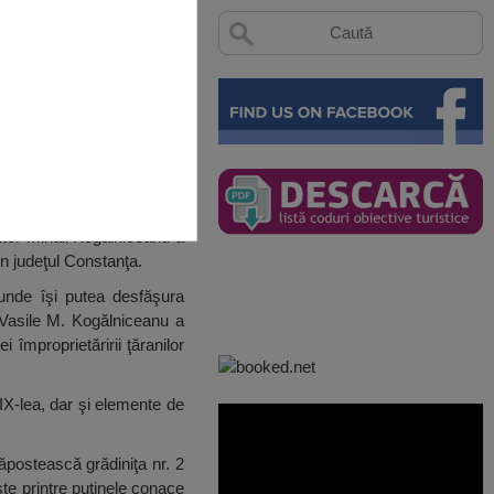
itor Mihail Kogălniceanu a
in judeţul Constanţa.
 unde îşi putea desfăşura
 Vasile M. Kogălniceanu a
împroprietăririi ţăranilor
XIX-lea, dar şi elemente de
dăpostească grădiniţa nr. 2
ste printre puţinele conace