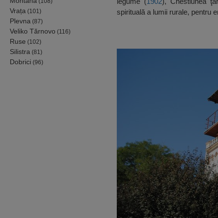
Montana
legume (
1902
), Chestiunea ţă
(108)
Vrața
(101)
spirituală a lumii rurale, pentru 
Plevna
(87)
Veliko Tărnovo
(116)
Ruse
(102)
Silistra
(81)
Dobrici
(96)