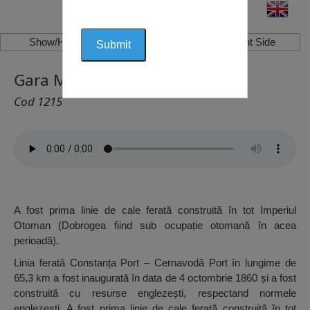
Show/Hide Left Side
Show/Hide Right Side
Gara Murfatlar, Murfatlar
Cod 1215
A fost prima linie de cale ferată construită în tot Imperiul
Otoman (Dobrogea fiind sub ocupație otomană în acea
perioadă).
Linia ferată Constanța Port – Cernavodă Port în lungime de
65,3 km a fost inaugurată în data de 4 octombrie 1860 și a fost
construită cu resurse englezești, respectand normele
englezești. A fost prima linie de cale ferată construită în tot