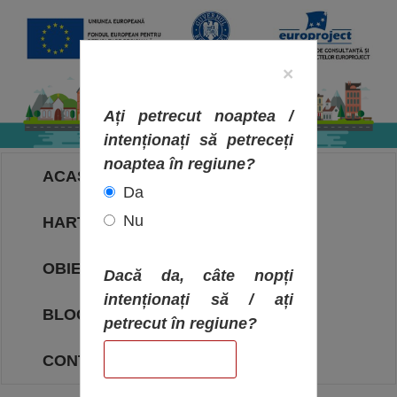
×
Ați petrecut noaptea /
intenționați să petreceți
noaptea în regiune?
ACASA
Da
Nu
HARTA OBIECTIVELOR
OBIECTIVE
Dacă da, câte nopți
intenționați să / ați
BLOG
petrecut în regiune?
CONTACT