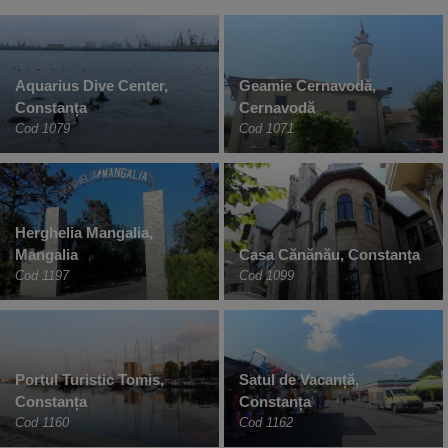
Aquarius Dive Center,
Geamie Cernavodă,
Constanța
Cernavodă
Cod 1079
Cod 1071
Herghelia Mangalia,
Mangalia
Casa Cănănău, Constanța
Cod 1197
Cod 1099
Portul Turistic Tomis,
Satul de Vacanță,
Constanța
Constanța
Cod 1160
Cod 1162