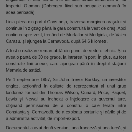
Imperiul Otoman (Dobrogea fiind sub ocupație otomană în
acea perioadă).
Linia pleca din portul Constanţa, traversa marginea oraşului şi
continua în zigzag până la gara construită la vest de oraş. Apoi
continua spre vest, trecând de Murfatlar şi Medgidia, de Valea
Carasu, şi ajungea la Cernavodă, după 64,6 kilometri.
A fost o realizare remarcabilă din punct de vedere tehnic. Şina
avea o pantă de 30 de grade, la intrarea în port. În plus, au fost
construite linii anexe, care ajungeau până în dreptul staţiunii
Mamaia de astăzi.
Pe 1 septembrie 1857, Sir John Trevor Barklay, un investitor
englez, acţionând în calitate de reprezentant al unui grup
londonez format din Thomas Wilson, Cunard, Price, Paquet,
Lewis şi Newall au încheiat o înţelegere cu guvernul turc,
obţinând permisiunea de a construi o cale ferată între
Constanţa şi Cernavodă, de a exploata porturile şi gările şi de
a administra activităţi de import-export.
Documentul a avut două versiuni, una franceză şi una turcă, şi