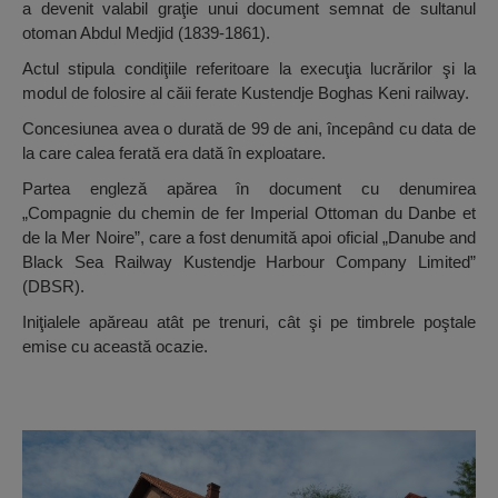
a devenit valabil graţie unui document semnat de sultanul
otoman Abdul Medjid (1839-1861).
Actul stipula condiţiile referitoare la execuţia lucrărilor şi la
modul de folosire al căii ferate Kustendje Boghas Keni railway.
Concesiunea avea o durată de 99 de ani, începând cu data de
la care calea ferată era dată în exploatare.
Partea engleză apărea în document cu denumirea
„Compagnie du chemin de fer Imperial Ottoman du Danbe et
de la Mer Noire”, care a fost denumită apoi oficial „Danube and
Black Sea Railway Kustendje Harbour Company Limited”
(DBSR).
Iniţialele apăreau atât pe trenuri, cât şi pe timbrele poştale
emise cu această ocazie.