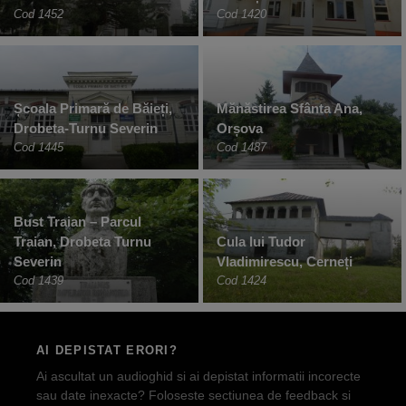
Cod 1452
Cod 1420
Școala Primară de Băieți,
Mănăstirea Sfânta Ana,
Drobeta-Turnu Severin
Orșova
Cod 1445
Cod 1487
Bust Traian – Parcul
Traian, Drobeta Turnu
Cula lui Tudor
Severin
Vladimirescu, Cerneți
Cod 1439
Cod 1424
AI DEPISTAT ERORI?
Ai ascultat un audioghid si ai depistat informatii incorecte
sau date inexacte? Foloseste sectiunea de feedback si