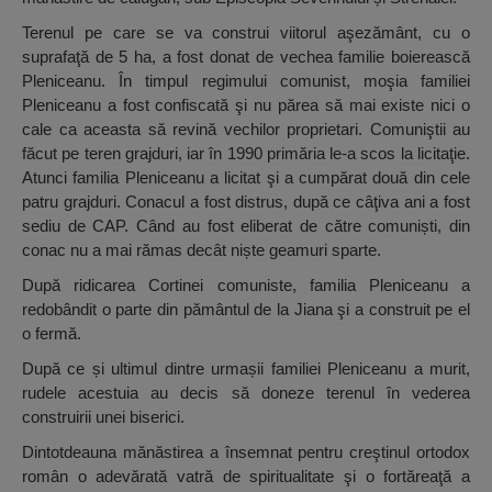
Terenul pe care se va construi viitorul aşezământ, cu o
suprafaţă de 5 ha, a fost donat de vechea familie boierească
Pleniceanu. În timpul regimului comunist, moşia familiei
Pleniceanu a fost confiscată şi nu părea să mai existe nici o
cale ca aceasta să revină vechilor proprietari. Comuniştii au
făcut pe teren grajduri, iar în 1990 primăria le-a scos la licitaţie.
Atunci familia Pleniceanu a licitat şi a cumpărat două din cele
patru grajduri. Conacul a fost distrus, după ce câţiva ani a fost
sediu de CAP. Când au fost eliberat de către comuniști, din
conac nu a mai rămas decât niște geamuri sparte.
După ridicarea Cortinei comuniste, familia Pleniceanu a
redobândit o parte din pământul de la Jiana şi a construit pe el
o fermă.
După ce și ultimul dintre urmașii familiei Pleniceanu a murit,
rudele acestuia au decis să doneze terenul în vederea
construirii unei biserici.
Dintotdeauna mănăstirea a însemnat pentru creştinul ortodox
român o adevărată vatră de spiritualitate şi o fortăreaţă a