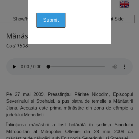
Show/Hide Left Side
Show/Hide Right Side
Mănăstirea Jiana, Jiana
Cod 1508
Pe 27 mai 2009, Preasfințitul Părinte Nicodim, Episcopul
Severinului și Strehaiei, a pus piatra de temelie a Mănăstirii
Jiana. Aceasta este prima mănăstire din zona de câmpie a
județului Mehedinți.
Înființarea mănăstirii a fost hotărâtă în ședința Sinodului
Mitropolitan al Mitropoliei Olteniei din 28 mai 2008 ca
mănăstire de călugări, sub Episcopia Severinului și Strehaiei.