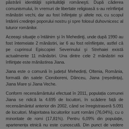
păstrării identităţii spiritulităţii româneşti. După căderea
comunismului, în vremuri de libertate religioasă s-au reînfiinţat
mănăstiri vechi, dar au fost înfiinţate şi altele noi, cu scopul
întăririi credinţei poporului nostru şi spre folosul duhovnicesc al
tuturor românilor.
Aceeaşi situaţie o întâlnim şi în Mehedinţi, unde după 1990 au
fost întemeiate 2 mănăstiri, iar 6 au fost reînfiinţate, astfel că
pe cuprinsul Episcopiei Severinului şi Strehaiei există
actualmente 11 mănăstiri. Una dintre cele 2 mănăstiri noi
înfiinţate este mănăstirea Jiana.
Jiana este o comună în județul Mehedinți, Oltenia, România,
formată din satele Cioroboreni, Dănceu, Jiana (reședința),
Jiana Mare și Jiana Veche.
Conform recensământului efectuat în 2011, populația comunei
Jiana se ridică la 4.695 de locuitori, în scădere față de
recensământul anterior din 2002, când se înregistraseră 5.091
de locuitori. Majoritatea locuitorilor sunt români (76,04%), cu o
minoritate de romi (17,81%). Pentru 6,09% din populație,
apartenența etnică nu este cunoscută. Din punct de vedere