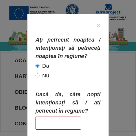
×
Ați petrecut noaptea /
intenționați să petreceți
noaptea în regiune?
ACASA
Da
Nu
HARTA OBIECTIVELOR
OBIECTIVE
Dacă da, câte nopți
intenționați să / ați
BLOG
petrecut în regiune?
CONTACT