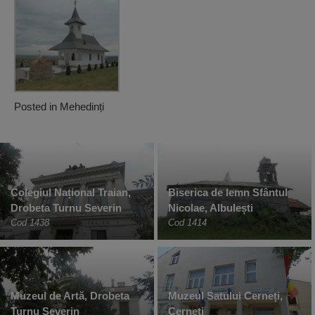
Posted in
Mehedinți
Colegiul Național Traian,
Biserica de lemn Sfântul
Drobeta Turnu Severin
Nicolae, Albulești
Cod 1438
Cod 1414
Muzeul de Artă, Drobeta
Muzeul Satului Cerneți,
Turnu Severin
Cerneți