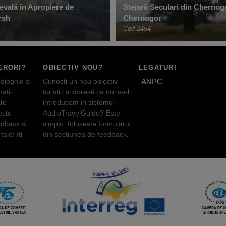
evală în Apropiere de
Stejarii Seculari din Chernog
rsh
Chernogor
Cod 2454
ERORI?
OBIECTIV NOU?
LEGATURI
dioghid si
Cunosti un nou obiectiv
ANPC
atii
turistic si doresti ca noi sa-l
te
introducem in sistemul
este
AudioTravelGuide? Este
edback si
simplu: foloseste formularul
tale! Iti
din sectiunea de feedback.