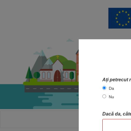
Ați petrecut 
Da
Nu
Dacă da, câte
ACASA
HA