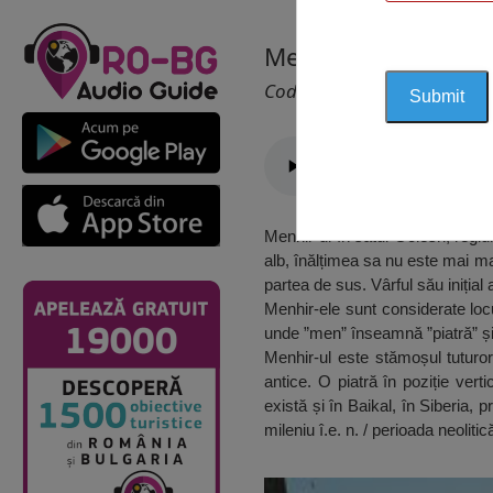
Menhir, Golesh
Cod 2427
Menhir-ul în satul Golesh, regi
alb, înălțimea sa nu este mai ma
partea de sus. Vârful său inițial a
Menhir-ele sunt considerate locu
unde ”men” înseamnă ”piatră” și 
Menhir-ul este stămoșul tuturor
antice. O piatră în poziție ver
există și în Baikal, în Siberia,
mileniu î.e. n. / perioada neolitică