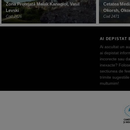
Zona Protejată Malak Kanagiol, Vasil
Cetatea Medi
Levski
Okorsh, Oko
Cod 2426
Cod 2471
AI DEPISTAT 
Ai ascultat un au
ai depistat inform
incorecte sau da
inexacte? Folos
sectiunea de fe
trimite sugestiile 
multumim!