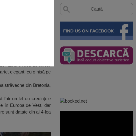
ash. Este o rocă de calcar
rte, elegant, cu o nișă pe
ba străveche din Bretonia,
într-un fel cu credințele
ste în Europa de Vest, dar
re sunt datate din al 4-lea