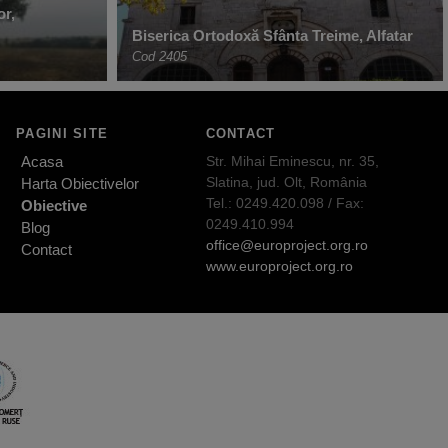
or,
Biserica Ortodoxă Sfânta Treime, Alfatar
Cod 2405
PAGINI SITE
CONTACT
Acasa
Str. Mihai Eminescu, nr. 35,
Slatina, jud. Olt, România
Harta Obiectivelor
Tel.: 0249.420.098 / Fax:
Obiective
0249.410.994
Blog
office@europroject.org.ro
Contact
www.europroject.org.ro