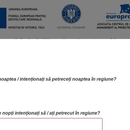
noaptea / intenționați să petreceți noaptea în regiune?
 nopți intenționați să / ați petrecut în regiune?
RTA OBIECTIVELOR
OBIECTIVE
BLOG