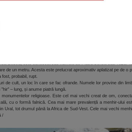
unea Silistra, este cunoscut sub numele de Piatra Scrisă sau Yazal T
re de un metru. Acesta este prelucrat aproximativ aplatizat pe de o pa
 fost, probabil, rupt.
ri de cult, un loc în care se fac ofrande. Numele lor provine din lim
”hir” – lung, și anume piatră lungă.
 monumentelor religioase. Este cel mai vechi creat de om, conectat 
ticală, cu o formă falnică. Cea mai mare prevalență a menhir-ului e
 prin Ural, tot drumul până la Africa de Sud-Vest. Cele mai vechi menhi
 /