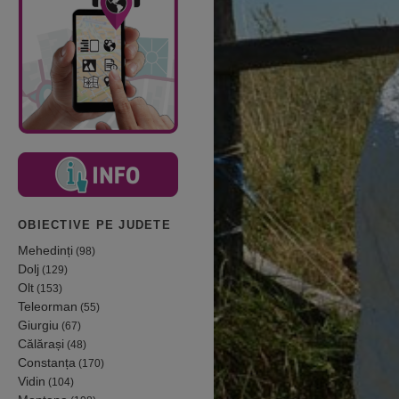
OBIECTIVE PE JUDETE
Mehedinți
(98)
Dolj
(129)
Olt
(153)
Teleorman
(55)
Giurgiu
(67)
Călărași
(48)
Constanța
(170)
Vidin
(104)