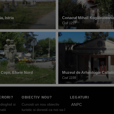
a, Istria
Conacul Mihail Kogălniceanu,
Cod 1217
 Copii, Eforie Nord
Muzeul de Arheologie Callati
Cod 1199
ERORI?
OBIECTIV NOU?
LEGATURI
dioghid si
Cunosti un nou obiectiv
ANPC
atii
turistic si doresti ca noi sa-l