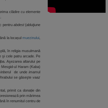
 prima clădire cu elemente
2
.
sc pentru
abdest
(abluţiune
până la locașul
muezinului
,
mplă, în religia musulmană
e şi cele patru arcade. Pe
ujba. Aşezarea altarului pe
re Mesgid-ul Haram (Kaba)
inber
ul de unde
imam
ul
hrab
ului se găseşte
vaaz
tal, primit ca donație din
mpresionează prin mărimea
ână în renumitul centru de