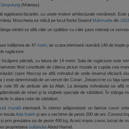
Câmpulung
(Mateiaș).
stil egipteano-bizantin, cu unele motive arhitecturale românești. Este
mânia. Moscheea se ridică pe locul fostei Geamii
Mahmudia
din
182
stânga intrării se află câte un spălător cu câte şase robineţi ce serve
 are înălțimea de 47
metri
, iar scara interioară numără 140 de trepte 
 de rugăciune.
 încăpere pătrată, cu latura de 14 metri. Sala de rugăciune este si
namente fiind constituite de câteva picturi murale la cupola cea mar
e miazăzi (spre Mecca) se află
mihrab
ul de unde
imam
ul oficiază sl
a ) este determinată de un verset din Coran „Întoarce-te cu faţa sp
se cele 99 de atribute ale lui Allah. La dreapta
mihrab
ului se află
m
ptămânală de vineri şi la slujbele speciale de sărbători. În stânga
mi
icile în afara celor de sărbători.
tură murală
interioară. În interior adăpostește un faimos covor orien
in insula
Ada Kaleh
și are o vechime de peste 200 de ani. Covorul i
 și prin greutatea sa de peste 490 kg. Acest masiv covor, lucrat de m
ost proprietatea
sultanului
Abdul Hamid.