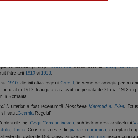
Constanța
ța
, cunoscută și drept
Moscheea
Carol
, este un
lăcaș de cult
it între anii
1910
și
1913
.
anul
1910
, din inițiativa regelui
Carol I
, în semn de omagiu pentru c
u încheiat în 1913. Inaugurarea a avut loc pe data de 31 mai 1913 în pr
an în România.
ol I
, ulterior a fost redenumită
Moscheea
Mahmud al II-lea
. Totuș
si” sau „
Geamia
Regelui”.
ă planurile ing.
Gogu Constantinescu
, sub îndrumarea arhitectului
Vi
atolia
,
Turcia
. Construcția este din
piatră
și
cărămidă
, exceptând cup
ipal este din piatră de Dobrogea, iar ușa de
marmură
neagră cu incru