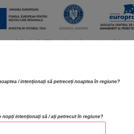
noaptea / intenționați să petreceți noaptea în regiune?
 nopți intenționați să / ați petrecut în regiune?
RTA OBIECTIVELOR
OBIECTIVE
BLOG