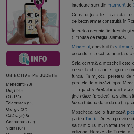
interioare sunt din
marmură
de
Construcția a fost realizată în 
de beton armat construită în Ro
În curtea geamiei în dreapta şi 
) impusă de religia islamică.
Minaretul
, construit în
stil maur
,
de unde în trecut se anunța ora
Sala centrală a moscheii este o
neexistând icoane, singurele or
OBIECTIVE PE JUDETE
fundal, în mijlocul peretelui d
peretele de miazăzi (spre Mecc
Mehedinți
(98)
„. În jurul
mihrab
ului sunt scri
Dolj
(129)
ţine
hütbe
(predica) la slujba să
Olt
(153)
kürsü
tribuna de unde se ţin pred
Teleorman
(55)
Giurgiu
(67)
Moscheea are o frumoasă
pic
Călărași
(48)
partea
Turciei
. Acesta provine d
Constanța
(170)
sa (9 m x 16 m, în total 144 m²)
Vidin
(104)
artizanat Hereke, din Turcia, a f