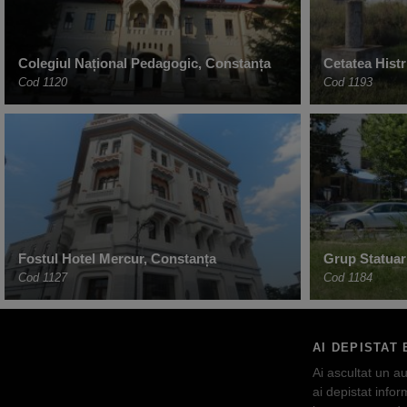
Colegiul Național Pedagogic, Constanța
Cetatea Histri
Cod 1120
Cod 1193
Fostul Hotel Mercur, Constanța
Grup Statuar
Cod 1127
Cod 1184
AI DEPISTAT 
Ai ascultat un au
ai depistat inform