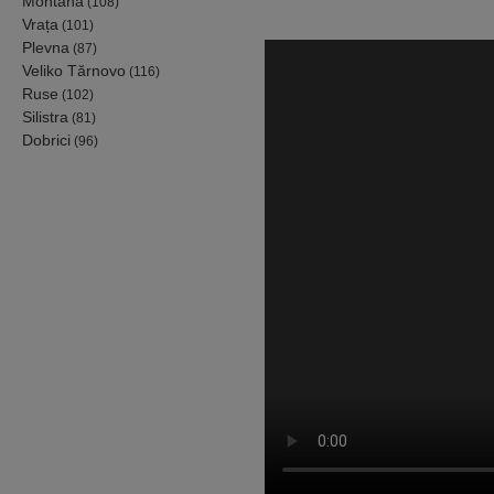
Montana
(108)
Vrața
(101)
Plevna
(87)
Veliko Tărnovo
(116)
Ruse
(102)
Silistra
(81)
Dobrici
(96)