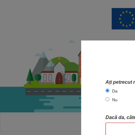
Ați petrecut 
Da
Nu
Dacă da, câte
ACASA
HA