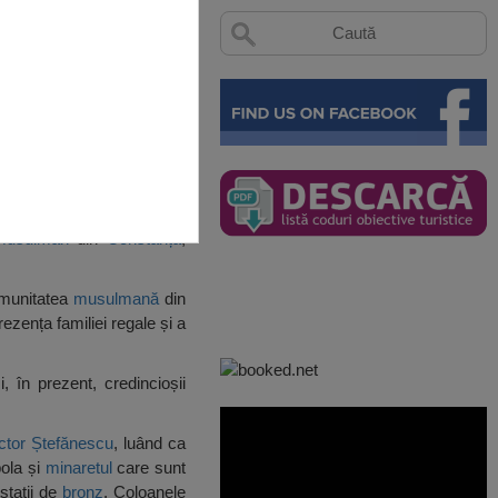
musulman
din
Constanța
,
omunitatea
musulmană
din
ezența familiei regale și a
i, în prezent, credincioșii
ctor Ștefănescu
, luând ca
ola și
minaretul
care sunt
stații de
bronz
. Coloanele