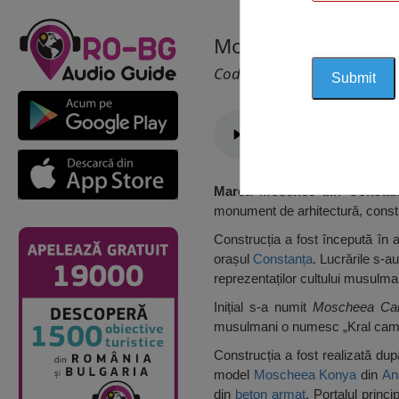
Moscheea Carol I, 
Cod 1144
Marea Moschee din Constan
monument de arhitectură, constru
Construcția a fost începută în 
orașul
Constanța
. Lucrările s-a
reprezentaților cultului musulm
Inițial s-a numit
Moscheea Car
musulmani o numesc „Kral cami
Construcția a fost realizată dup
model
Moscheea
Konya
din
An
din
beton armat
. Portalul princ