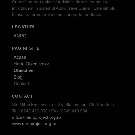
Cunosti un nou obiectiv turistic si doresti ca noi sa-l
introducem in sistemul AudioTravelGuide? Este simplu:
foloseste formularul din sectiunea de feedback.
LEGATURI
ANPC
PAGINI SITE
Acasa
Harta Obiectivelor
Obiective
Blog
Contact
CONTACT
Str. Mihai Eminescu, nr. 35, Slatina, jud. Olt, România
Tel.: 0249.420.098 / Fax: 0249.410.994
office@europroject.org.ro
www.europroject.org.ro