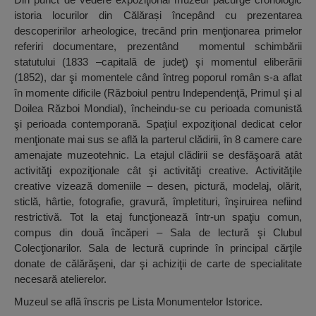
istoria locurilor din Călărași începând cu prezentarea
descoperirilor arheologice, trecând prin menţionarea primelor
referiri documentare, prezentând momentul schimbării
statutului (1833 –capitală de judeţ) şi momentul eliberării
(1852), dar şi momentele când întreg poporul român s-a aflat
în momente dificile (Războiul pentru Independenţă, Primul şi al
Doilea Război Mondial), încheindu-se cu perioada comunistă
şi perioada contemporană. Spaţiul expoziţional dedicat celor
menţionate mai sus se află la parterul clădirii, în 8 camere care
amenajate muzeotehnic. La etajul clădirii se desfăşoară atât
activităţi expoziţionale cât şi activităţi creative. Activităţile
creative vizează domeniile – desen, pictură, modelaj, olărit,
sticlă, hârtie, fotografie, gravură, împletituri, înşiruirea nefiind
restrictivă. Tot la etaj funcţionează într-un spaţiu comun,
compus din două încăperi – Sala de lectură şi Clubul
Colecţionarilor. Sala de lectură cuprinde în principal cărţile
donate de călărăşeni, dar şi achiziţii de carte de specialitate
necesară atelierelor.
Muzeul se află înscris pe Lista Monumentelor Istorice.