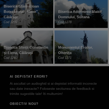
Biserica Sfântul Ioan
Botezătorul „Alexe”,
Biserica Adormirea Maicii
Călăraşi
Domnului, Sultana
Cod 1239
Cod 1278
Biserica Sfinții Constantin
Monumentul Eroilor,
și Elena, Călăraşi
Oltenița
Cod 1240
Cod 1271
AI DEPISTAT ERORI?
Ai ascultat un audioghid si ai depistat informatii incorecte
sau date inexacte? Foloseste sectiunea de feedback si
trimite sugestiile tale! Iti multumim!
OBIECTIV NOU?