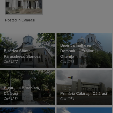
Posted in
Călărași
Biserica Înălțarea
Biserica Sfânta
Domnului – Eroilor,
Parascheva, Stancea
Oltenița
Cod 1277
Cod 1268
Bustul lui Burebista,
Călăraşi
Primăria Călărași, Călărași
Cod 1242
Cod 1254