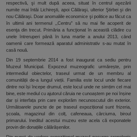
respectivă, şi mult după aceea, situat în centrul aşezării
numite mai întâi Lichireşti, apoi Călăraşi, ulterior Ştirbei şi din
nou Călăraşi. Doar anomaliile economice şi politice au făcut ca
în ultimii ani termenul ,,Centru” să nu mai fie acoperit de
esenţa din trecut. Primăria a funcţionat în această clădire cu
unele întreruperi până în luna martie a anului 2013, când
oamenii care formează aparatul administrativ s-au mutat în
casă nouă.
Din 19 septembrie 2014 a fost inaugurat ca sediu pentru
Muzeul Municipal. Expozeul muzeografic urmărește, prin
intermediul obiectelor, traseul urmat de un membru al
comunității de-a lungul vieții. Familia este locul unde fiecare
dintre noi își începe drumul, este locul unde ne simțim cel mai
bine, este mediul cu ajutorul căruia ne cunoaștem pe noi înșine
dar și interfața prin care explorăm necunoscutul din exterior.
Următoarele puncte de pe traseul expozițional sunt frizeria,
școala, magazinul din colț, cafeneaua, cârciuma, biroul
primarului. Ineditul acestui muzeu este acela că exponatele
provin din donațiile călărășenilor.
Din punct de vedere expoziţional muzeul pacurge cronologic