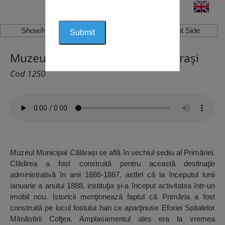
Show/Hide Left Side
Show/Hide Right Side
Muzeul Municipal Călăraşi, Călăraşi
Cod 1250
Muzeul Municipal Călărași se află în vechiul sediu al Primăriei.
Clădirea a fost construită pentru această destinaţie
administrativă în anii 1886-1887, astfel că la începutul lunii
ianuarie a anului 1888, instituţia şi-a început activitatea într-un
imobil nou. Istoricii menţionează faptul că Primăria a fost
construită pe locul fostului han ce aparţinuse Eforiei Spitalelor
Mănăstirii Colţea. Amplasamentul ales era la vremea