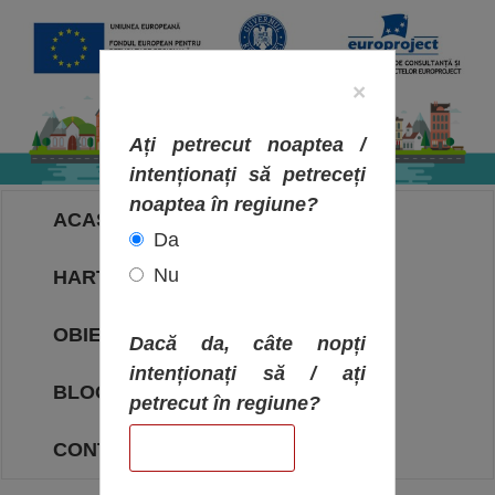
×
Ați petrecut noaptea /
intenționați să petreceți
noaptea în regiune?
ACASA
Da
Nu
HARTA OBIECTIVELOR
OBIECTIVE
Dacă da, câte nopți
intenționați să / ați
BLOG
petrecut în regiune?
CONTACT