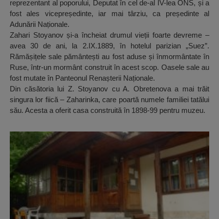
reprezentant al poporului, Deputat în cel de-al IV-lea ONS, și a
fost ales vicepreședinte, iar mai târziu, ca președinte al
Adunării Naționale.
Zahari Stoyanov și-a încheiat drumul vieții foarte devreme –
avea 30 de ani, la 2.IX.1889, în hotelul parizian „Suez”.
Rămășițele sale pământești au fost aduse și înmormântate în
Ruse, într-un mormânt construit în acest scop. Oasele sale au
fost mutate în Panteonul Renașterii Naționale.
Din căsătoria lui Z. Stoyanov cu A. Obretenova a mai trăit
singura lor fiică – Zaharinka, care poartă numele familiei tatălui
său. Acesta a oferit casa construită în 1898-99 pentru muzeu.