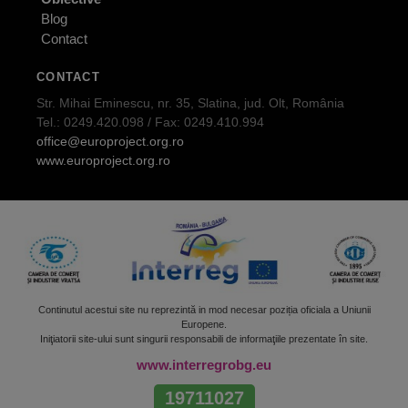
Blog
Contact
CONTACT
Str. Mihai Eminescu, nr. 35, Slatina, jud. Olt, România
Tel.: 0249.420.098 / Fax: 0249.410.994
office@europroject.org.ro
www.europroject.org.ro
Continutul acestui site nu reprezintă in mod necesar poziția oficiala a Uniunii
Europene.
Iniţiatorii site-ului sunt singurii responsabili de informaţiile prezentate în site.
www.interregrobg.eu
19711027