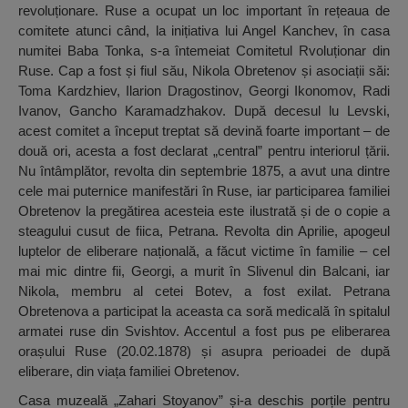
revoluționare. Ruse a ocupat un loc important în rețeaua de
comitete atunci când, la inițiativa lui Angel Kanchev, în casa
numitei Baba Tonka, s-a întemeiat Comitetul Rvoluționar din
Ruse. Cap a fost și fiul său, Nikola Obretenov și asociații săi:
Toma Kardzhiev, Ilarion Dragostinov, Georgi Ikonomov, Radi
Ivanov, Gancho Karamadzhakov. După decesul lu Levski,
acest comitet a început treptat să devină foarte important – de
două ori, acesta a fost declarat „central” pentru interiorul țării.
Nu întâmplător, revolta din septembrie 1875, a avut una dintre
cele mai puternice manifestări în Ruse, iar participarea familiei
Obretenov la pregătirea acesteia este ilustrată și de o copie a
steagului cusut de fiica, Petrana. Revolta din Aprilie, apogeul
luptelor de eliberare națională, a făcut victime în familie – cel
mai mic dintre fii, Georgi, a murit în Slivenul din Balcani, iar
Nikola, membru al cetei Botev, a fost exilat. Petrana
Obretenova a participat la aceasta ca soră medicală în spitalul
armatei ruse din Svishtov. Accentul a fost pus pe eliberarea
orașului Ruse (20.02.1878) și asupra perioadei de după
eliberare, din viața familiei Obretenov.
Casa muzeală „Zahari Stoyanov” și-a deschis porțile pentru