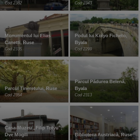
Cod 2382
Cod 2343
Monumentul lui Elias
Podul lui Kolyo Ficheto,
Canetti, Ruse
Byala
Cod 2335
Cod 2299
Parcul Pădurea Belenă,
Parcul Tineretului, Ruse
Byala
Cod 2354
Cod 2313
Casa-Muzeu „Filip Totyu”,
Dve Mogili
Biblioteca Austriacă, Ruse