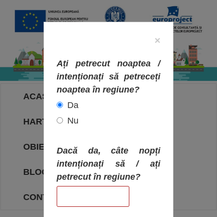
×
Ați petrecut noaptea /
intenționați să petreceți
noaptea în regiune?
ACASA
Da
Nu
HARTA OBIECTIVELOR
OBIECTIVE
Dacă da, câte nopți
intenționați să / ați
BLOG
petrecut în regiune?
CONTACT