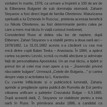
vizitatori în martie, 1978, ca urmare a împinirii a 100 de ani de
la Eliberarea Bulgariei de sub dominația otomană. Zaharin
Stoyanov a fost direct legat de familia Obretenov. Maturizarea
spirituală a lui Dzhendo în Rusciuc, prietenia acestuia benefică
cu Nikola Obretenov, au fost determinante pentru calea pe
care a mers mai târziu în viață curiosul medveneț.
Considerând Ruse al doilea său loc de naștere, după
Eliberare, Zahari Stoyanov s-a stabilit pentru a doua oară aici –
1878/1882. La 31.01.1882 acesta s-a căsătorit cu cea mai
mică dintre copiii Babei Tonka – Anastasia. În 1884, a apărut
cartea sa pentru Levski, scrisă cu multă afecțiune și admirație
față de personalitatea Apostolului. Un an mai târziu, a tipărit și
primul tim al celei mai mari opere a sa – „Însemnări privind
răscoalele bulgare”. Urmează „Cetele din Bulgaria…” și cartea
despre viața și activitatea lui L. Karavelov.
Cu cuvinte înflăcărate și o publicistică luminată, Zahariy
aprinde și pregătește opinia publică din Rumelia de Est pentru
viitoarea unificare a județelor Cnezatului Bulgar – 6.9.1885.
După această dată, Z. Stoyanov se stabilește pentru a treia
oară în Ruse. În primăvara anului 1886, a candidat ca