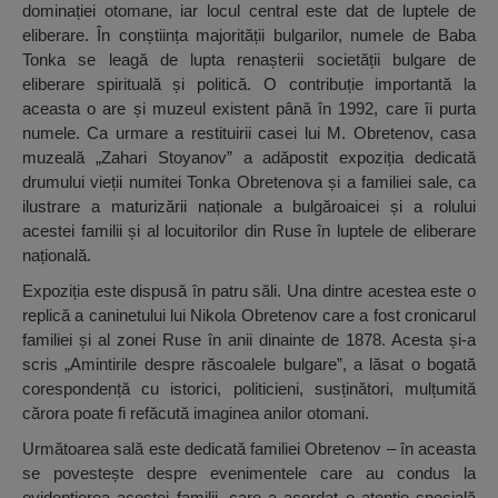
dominației otomane, iar locul central este dat de luptele de
eliberare. În conștiința majorității bulgarilor, numele de Baba
Tonka se leagă de lupta renașterii societății bulgare de
eliberare spirituală și politică. O contribuție importantă la
aceasta o are și muzeul existent până în 1992, care îi purta
numele. Ca urmare a restituirii casei lui M. Obretenov, casa
muzeală „Zahari Stoyanov” a adăpostit expoziția dedicată
drumului vieții numitei Tonka Obretenova și a familiei sale, ca
ilustrare a maturizării naționale a bulgăroaicei și a rolului
acestei familii și al locuitorilor din Ruse în luptele de eliberare
națională.
Expoziția este dispusă în patru săli. Una dintre acestea este o
replică a caninetului lui Nikola Obretenov care a fost cronicarul
familiei și al zonei Ruse în anii dinainte de 1878. Acesta și-a
scris „Amintirile despre răscoalele bulgare”, a lăsat o bogată
corespondență cu istorici, politicieni, susținători, mulțumită
cărora poate fi refăcută imaginea anilor otomani.
Următoarea sală este dedicată familiei Obretenov – în aceasta
se povestește despre evenimentele care au condus la
evidențierea acestei familii, care a acordat o atenție specială