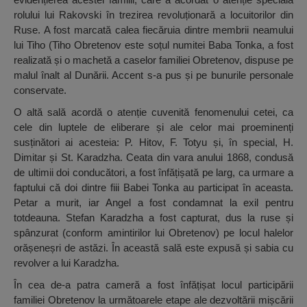
rolului lui Rakovski în trezirea revoluționară a locuitorilor din
Ruse. A fost marcată calea fiecăruia dintre membrii neamului
lui Tiho (Tiho Obretenov este soțul numitei Baba Tonka, a fost
realizată și o machetă a caselor familiei Obretenov, dispuse pe
malul înalt al Dunării. Accent s-a pus și pe bunurile personale
conservate.
O altă sală acordă o atenție cuvenită fenomenului cetei, ca
cele din luptele de eliberare și ale celor mai proeminenți
susținători ai acesteia: P. Hitov, F. Totyu și, în special, H.
Dimitar și St. Karadzha. Ceata din vara anului 1868, condusă
de ultimii doi conducători, a fost înfățișată pe larg, ca urmare a
faptului că doi dintre fiii Babei Tonka au participat în aceasta.
Petar a murit, iar Angel a fost condamnat la exil pentru
totdeauna. Stefan Karadzha a fost capturat, dus la ruse și
spânzurat (conform amintirilor lui Obretenov) pe locul halelor
orășeneșri de astăzi. În această sală este expusă și sabia cu
revolver a lui Karadzha.
În cea de-a patra cameră a fost înfățișat locul participării
familiei Obretenov la următoarele etape ale dezvoltării mișcării