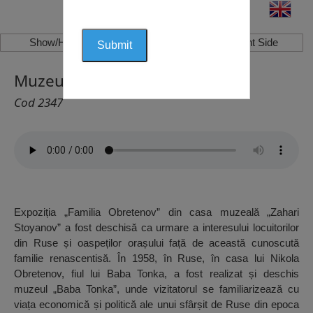
Show/Hide Left Side
Show/Hide Right Side
Muzeul “Zahari Stoyanov”, Ruse
Cod 2347
Expoziția „Familia Obretenov” din casa muzeală „Zahari
Stoyanov” a fost deschisă ca urmare a interesului locuitorilor
din Ruse și oaspeților orașului față de această cunoscută
familie renascentisă. În 1958, în Ruse, în casa lui Nikola
Obretenov, fiul lui Baba Tonka, a fost realizat și deschis
muzeul „Baba Tonka”, unde vizitatorul se familiarizează cu
viața economică și politică ale unui sfârșit de Ruse din epoca