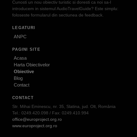
Cunosti un nou obiectiv turistic si doresti ca noi sa-l
introducem in sistemul AudioTravelGuide? Este simplu:
foloseste formularul din sectiunea de feedback.
LEGATURI
ANPC
PAGINI SITE
Acasa
Harta Obiectivelor
Obiective
Blog
Contact
CONTACT
Str. Mihai Eminescu, nr. 35, Slatina, jud. Olt, România
Tel.: 0249.420.098 / Fax: 0249.410.994
office@europroject.org.ro
www.europroject.org.ro