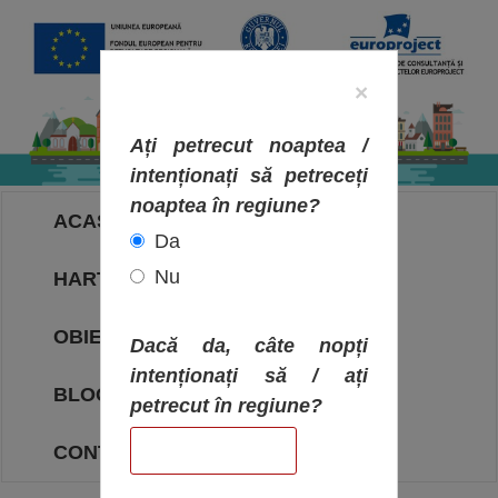
×
Ați petrecut noaptea /
intenționați să petreceți
noaptea în regiune?
ACASA
Da
Nu
HARTA OBIECTIVELOR
OBIECTIVE
Dacă da, câte nopți
intenționați să / ați
BLOG
petrecut în regiune?
CONTACT