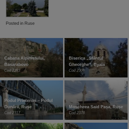
Posted in
Ruse
Cabana Alpinistului,
Biserica „Sfântul
Basarabovo
Gheorghe“, Byala
Cod 2293
Cod 2306
Podul Prieteniei – Podul
Dunării, Ruse
Moscheea Said Pașa, Ruse
Cod 2317
Cod 2378