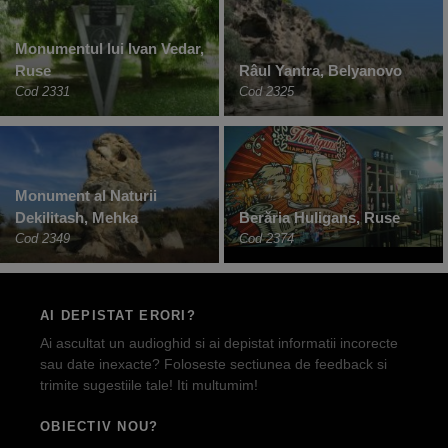
Monumentul lui Ivan Vedar,
Ruse
Râul Yantra, Belyanovo
Cod 2331
Cod 2325
Monument al Naturii
Dekilitash, Mehka
Berăria Huligans, Ruse
Cod 2349
Cod 2374
AI DEPISTAT ERORI?
Ai ascultat un audioghid si ai depistat informatii incorecte
sau date inexacte? Foloseste sectiunea de feedback si
trimite sugestiile tale! Iti multumim!
OBIECTIV NOU?