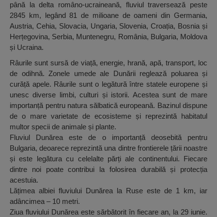
până la delta româno-ucraineană, fluviul traversează peste
2845 km, legând 81 de milioane de oameni din Germania,
Austria, Cehia, Slovacia, Ungaria, Slovenia, Croația, Bosnia și
Herțegovina, Serbia, Muntenegru, România, Bulgaria, Moldova
și Ucraina.
Râurile sunt sursă de viață, energie, hrană, apă, transport, loc
de odihnă. Zonele umede ale Dunării reglează poluarea și
curăță apele. Râurile sunt o legătură între statele europene și
unesc diverse limbi, culturi și istorii. Acestea sunt de mare
importanță pentru natura sălbatică europeană. Bazinul dispune
de o mare varietate de ecosisteme și reprezintă habitatul
multor specii de animale și plante.
Fluviul Dunărea este de o importanță deosebită pentru
Bulgaria, deoarece reprezintă una dintre frontierele țării noastre
și este legătura cu celelalte părți ale continentului. Fiecare
dintre noi poate contribui la folosirea durabilă și protecția
acestuia.
Lățimea albiei fluviului Dunărea la Ruse este de 1 km, iar
adâncimea – 10 metri.
Ziua fluviului Dunărea este sărbătorit în fiecare an, la 29 iunie.