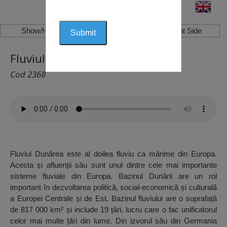
Show/Hide Left Side
Show/Hide Right Side
Fluviul Dunărea,
Cod 2368
Fluviul Dunărea este al doilea fluviu ca mărime din Europa.
Acesta și afluenții său sunt unul dintre cele mai importante
sisteme fluviale din Europa. Bazinul Dunării are un rol
important în dezvoltarea politică, social-economică și culturală
a Europei Centrale și de Est. Bazinul fluviului are o suprafață
de 817 000 km² și include 19 țări, lucru care o fac unificatorul
celor mai multe țări din lume. Din izvorul său din Germania