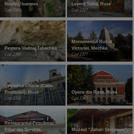
Nisovo, Ivanovo
Levent Tabia, Ruse
Cod 2365
Cod 2327
Monumentul Rus al
Peștera Vodna, Tabachka
Victoriei, Mechka
Cod 2390
Cod 2377
Dohodno Zdanie (Casa
Profitului), Ruse
Opera din Ruse, Ruse
Cod 2356
Cod 2367
Restaurantul Pescăresc
Ribarska Sreshta,
Muzeul “Zahari Stoyanov”,