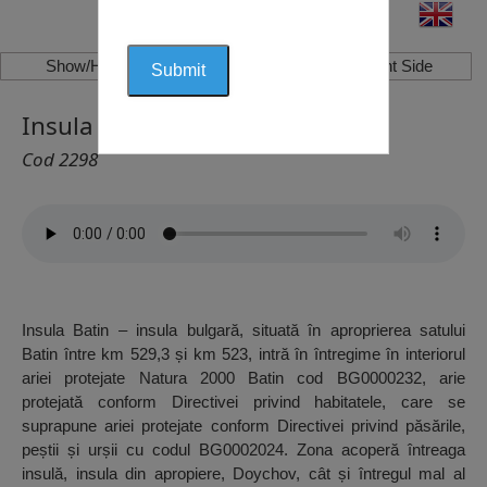
Show/Hide Left Side
Show/Hide Right Side
Insula Batin, Batin
Cod 2298
Insula Batin – insula bulgară, situată în aproprierea satului
Batin între km 529,3 și km 523, intră în întregime în interiorul
ariei protejate Natura 2000 Batin cod BG0000232, arie
protejată conform Directivei privind habitatele, care se
suprapune ariei protejate conform Directivei privind păsările,
peștii și urșii cu codul BG0002024. Zona acoperă întreaga
insulă, insula din apropiere, Doychov, cât și întregul mal al