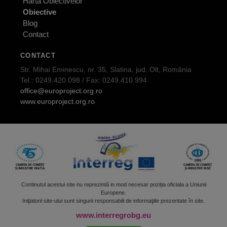
Harta Obiectivelor
Obiective
Blog
Contact
CONTACT
Str. Mihai Eminescu, nr. 35, Slatina, jud. Olt, România
Tel.: 0249.420.098 / Fax: 0249.410.994
office@europroject.org.ro
www.europroject.org.ro
Continutul acestui site nu reprezintă in mod necesar poziția oficiala a Uniunii
Europene.
Iniţiatorii site-ului sunt singurii responsabili de informaţiile prezentate în site.
www.interregrobg.eu