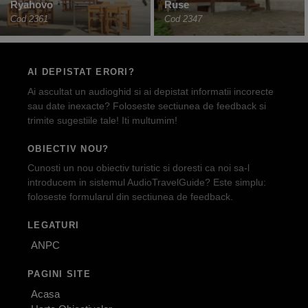
Ryahovo
Ruse
Cod 2361
Cod 2347
AI DEPISTAT ERORI?
Ai ascultat un audioghid si ai depistat informatii incorecte
sau date inexacte? Foloseste sectiunea de feedback si
trimite sugestiile tale! Iti multumim!
OBIECTIV NOU?
Cunosti un nou obiectiv turistic si doresti ca noi sa-l
introducem in sistemul AudioTravelGuide? Este simplu:
foloseste formularul din sectiunea de feedback.
LEGATURI
ANPC
PAGINI SITE
Acasa