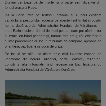
Dunării din toate părțile insulei și o parte semnificativă din
fondul orașului Ruse.
Insula Batin intră pe teritoriul național al Dunării destinat
vânatului și pescuitului, accesul pe aceste fiind limitat și posibil
numai după acordul Administrației Fondului de Vânătoare. În
satul Batin locuiesc destul de mulți pescari care pot oferi un tur
al insulei cu bărci pescărești, numai între sat și râu existând o
culme panoramică cu locuri minunate de campare, aproape de
o fântână, pavilioane și locuri de grătar.
Pe insulă se află una dintre cele mai luxoase cabane de
vânătoare din nordul Bulgariei, pentru cazare, rezervări,
condiții și alte informații, fiind necesar să luați legătura cu
Administrația Fondului de Vânătoare Dunărea.