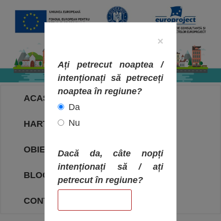
×
Ați petrecut noaptea /
intenționați să petreceți
noaptea în regiune?
ACASA
Da
Nu
HARTA OBIECTIVELOR
OBIECTIVE
Dacă da, câte nopți
intenționați să / ați
BLOG
petrecut în regiune?
CONTACT