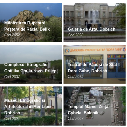
Mănăstirea Rupestră
Peștera de Racla, Balik
Galeria de Arta, Dobrich
Cod 2052
Cod 2020
Complexul Etnografic
Teatrul de Păpuși de Stat
Chiflika Chukurovo, Prilep
Dora Gabe, Dobrich
Cod 2037
Cod 2069
Muzeul Etnografic și
Arhitectural în Aer Liber,
Templul Mamei Zeiță –
Dobrich
Cybela, Balchik
Cod 2021
Cod 2007