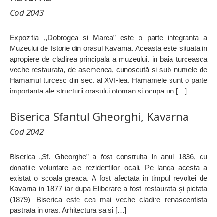
Cod 2043
Expozitia ,,Dobrogea si Marea” este o parte integranta a
Muzeului de Istorie din orasul Kavarna. Aceasta este situata in
apropiere de cladirea principala a muzeului, in baia turceasca
veche restaurata, de asemenea, cunoscută si sub numele de
Hamamul turcesc din sec. al XVI-lea. Hamamele sunt o parte
importanta ale structurii orasului otoman si ocupa un […]
Biserica Sfantul Gheorghi, Kavarna
Cod 2042
Biserica „Sf. Gheorghe” a fost construita in anul 1836, cu
donatiile voluntare ale rezidentilor locali. Pe langa acesta a
existat o scoala greaca. A fost afectata in timpul revoltei de
Kavarna in 1877 iar dupa Eliberare a fost restaurata și pictata
(1879). Biserica este cea mai veche cladire renascentista
pastrata in oras. Arhitectura sa si […]