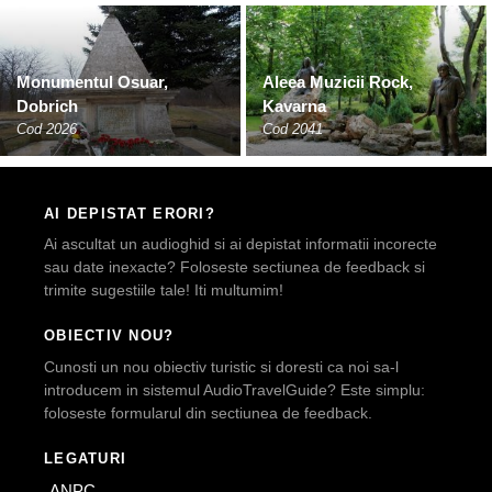
Monumentul Osuar,
Aleea Muzicii Rock,
Dobrich
Kavarna
Cod 2026
Cod 2041
AI DEPISTAT ERORI?
Ai ascultat un audioghid si ai depistat informatii incorecte
sau date inexacte? Foloseste sectiunea de feedback si
trimite sugestiile tale! Iti multumim!
OBIECTIV NOU?
Cunosti un nou obiectiv turistic si doresti ca noi sa-l
introducem in sistemul AudioTravelGuide? Este simplu:
foloseste formularul din sectiunea de feedback.
LEGATURI
ANPC