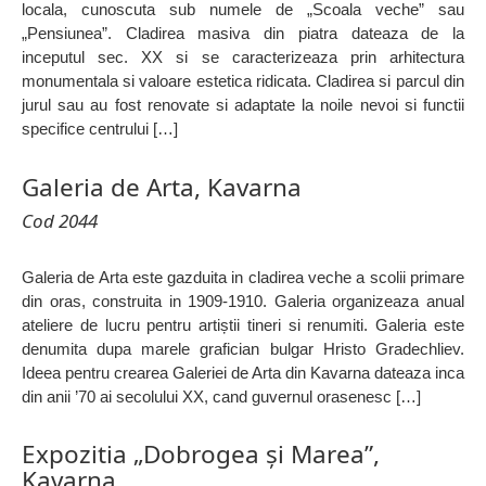
locala, cunoscuta sub numele de „Scoala veche” sau
„Pensiunea”. Cladirea masiva din piatra dateaza de la
inceputul sec. XX si se caracterizeaza prin arhitectura
monumentala si valoare estetica ridicata. Cladirea si parcul din
jurul sau au fost renovate si adaptate la noile nevoi si functii
specifice centrului […]
Galeria de Arta, Kavarna
Cod 2044
Galeria de Arta este gazduita in cladirea veche a scolii primare
din oras, construita in 1909-1910. Galeria organizeaza anual
ateliere de lucru pentru artiștii tineri si renumiti. Galeria este
denumita dupa marele grafician bulgar Hristo Gradechliev.
Ideea pentru crearea Galeriei de Arta din Kavarna dateaza inca
din anii ’70 ai secolului XX, cand guvernul orasenesc […]
Expozitia „Dobrogea şi Marea”,
Kavarna