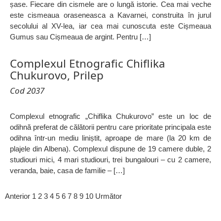
șase. Fiecare din cismele are o lungă istorie. Cea mai veche
este cismeaua oraseneasca a Kavarnei, construita în jurul
secolului al XV-lea, iar cea mai cunoscuta este Cișmeaua
Gumus sau Cișmeaua de argint. Pentru […]
Complexul Etnografic Chiflika
Chukurovo, Prilep
Cod 2037
Complexul etnografic „Chiflika Chukurovo” este un loc de
odihnă preferat de călătorii pentru care prioritate principala este
odihna într-un mediu liniștit, aproape de mare (la 20 km de
plajele din Albena). Complexul dispune de 19 camere duble, 2
studiouri mici, 4 mari studiouri, trei bungalouri – cu 2 camere,
veranda, baie, casa de familie – […]
Anterior
1
2
3
4
5
6
7
8
9
10
Următor