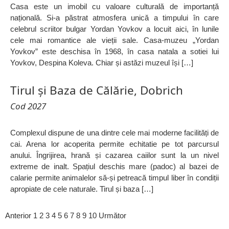
Casa este un imobil cu valoare culturală de importanță
națională. Si-a păstrat atmosfera unică a timpului în care
celebrul scriitor bulgar Yordan Yovkov a locuit aici, în lunile
cele mai romantice ale vieții sale. Casa-muzeu „Yordan
Yovkov” este deschisa în 1968, în casa natala a sotiei lui
Yovkov, Despina Koleva. Chiar și astăzi muzeul își […]
Tirul și Baza de Călărie, Dobrich
Cod 2027
Complexul dispune de una dintre cele mai moderne facilități de
cai. Arena lor acoperita permite echitatie pe tot parcursul
anului. Îngrijirea, hrană și cazarea caiilor sunt la un nivel
extreme de inalt. Spațiul deschis mare (padoc) al bazei de
calarie permite animalelor să-și petreacă timpul liber în condiții
apropiate de cele naturale. Tirul și baza […]
Anterior
1
2
3
4
5
6
7
8
9
10
Următor