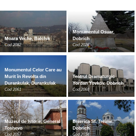
Monumentul Osuar,
Moara Veche, Balchik
Dobrich
Cod 2082
Cod 2026
Monumentul Celor Care au
Murit în Revolta din
Teatrul Dramaturgic
Durankulak, Durankulak
Yordan Yovkov, Dobrich
Cod 2061
Cod 2068
Muzeul de Istorie, General
Biserica Sf. Treime,
Toshevo
Dobrich
Cod 2057
Cod 2034