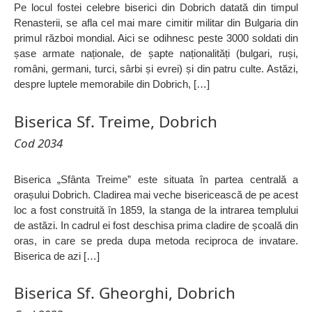
Pe locul fostei celebre biserici din Dobrich datată din timpul
Renasterii, se afla cel mai mare cimitir militar din Bulgaria din
primul război mondial. Aici se odihnesc peste 3000 soldati din
șase armate naționale, de șapte naționalități (bulgari, ruși,
români, germani, turci, sârbi și evrei) și din patru culte. Astăzi,
despre luptele memorabile din Dobrich, […]
Biserica Sf. Treime, Dobrich
Cod 2034
Biserica „Sfânta Treime” este situata în partea centrală a
orașului Dobrich. Cladirea mai veche bisericească de pe acest
loc a fost construită în 1859, la stanga de la intrarea templului
de astăzi. In cadrul ei fost deschisa prima cladire de școală din
oras, in care se preda dupa metoda reciproca de invatare.
Biserica de azi […]
Biserica Sf. Gheorghi, Dobrich