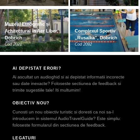
Muzeul Etnografic și
Arhitectural în Aer Liber,
Complexul Sportiv
Dobrich
„Rusalka”, Dobrich
Cod 2021
Cod 2092
AI DEPISTAT ERORI?
Ai ascultat un audioghid si ai depistat informatii incorecte
sau date inexacte? Foloseste sectiunea de feedback si
trimite sugestiile tale! Iti multumim!
OBIECTIV NOU?
Cunosti un nou obiectiv turistic si doresti ca noi sa-l
introducem in sistemul AudioTravelGuide? Este simplu:
foloseste formularul din sectiunea de feedback.
LEGATURI