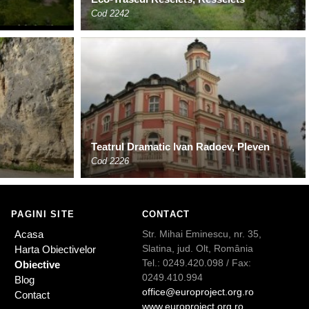
Cod 2242
Teatrul Dramatic Ivan Radoev, Pleven
Cod 2226
PAGINI SITE
CONTACT
Acasa
Str. Mihai Eminescu, nr. 35,
Slatina, jud. Olt, România
Harta Obiectivelor
Tel.: 0249.420.098 / Fax:
Obiective
0249.410.994
Blog
office@europroject.org.ro
Contact
www.europroject.org.ro