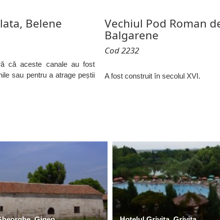
lata, Belene
Vechiul Pod Roman de
Balgarene
Cod 2232
eră că aceste canale au fost
ile sau pentru a atrage peștii
A fost construit în secolul XVI.
 Gheorghe, Gigen
Hotelul Grivița, Grivița