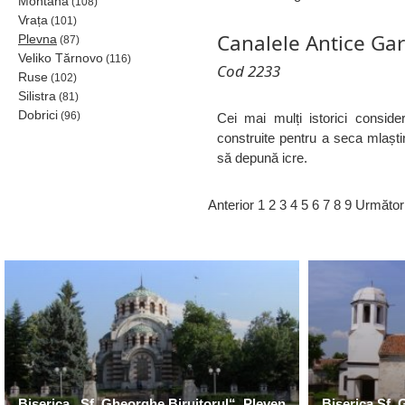
Montana
(108)
Vrața
(101)
Canalele Antice Gar
Plevna
(87)
Veliko Tărnovo
(116)
Cod 2233
Ruse
(102)
Silistra
(81)
Dobrici
(96)
Cei mai mulți istorici consid
construite pentru a seca mlaștin
să depună icre.
Anterior
1
2
3
4
5
6
7
8
9
Următor
Biserica „Sf. Gheorghe Biruitorul“, Pleven
Biserica Sf.