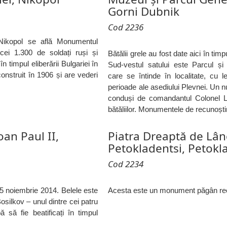
Gorni Dubnik
Cod 2236
Nikopol se află Monumentul
ei 1.300 de soldați ruși și
Bătălii grele au fost date aici în tim
n timpul eliberării Bulgariei în
Sud-vestul satului este Parcul ș
nstruit în 1906 și are vederi
care se întinde în localitate, cu l
perioade ale asediului Plevnei. Un n
conduși de comandantul Colonel La
bătăliilor. Monumentele de recunoști
an Paul II,
Piatra Dreaptă de Lân
Petokladentsi, Petokl
Cod 2234
15 noiembrie 2014. Belele este
Acesta este un monument păgân reco
osilkov – unul dintre cei patru
ă să fie beatificați în timpul