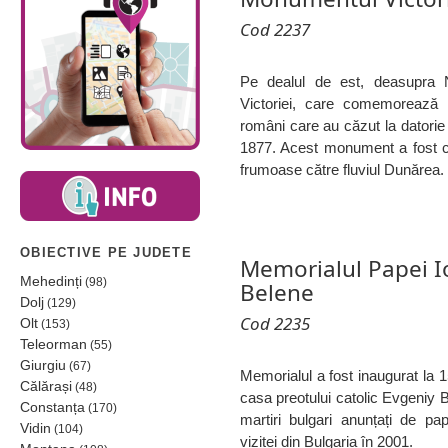
Cod 2237
Pe dealul de est, deasupra 
Victoriei, care comemorează c
români care au căzut la datorie î
1877. Acest monument a fost co
frumoase către fluviul Dunărea.
OBIECTIVE PE JUDETE
Memorialul Papei Io
Mehedinți
(98)
Belene
Dolj
(129)
Cod 2235
Olt
(153)
Teleorman
(55)
Giurgiu
(67)
Memorialul a fost inaugurat la 
Călărași
(48)
casa preotului catolic Evgeniy B
Constanța
(170)
martiri bulgari anunțați de pap
Vidin
(104)
vizitei din Bulgaria în 2001.