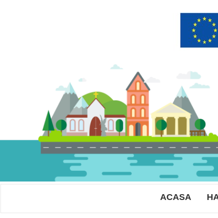
ACASA
HA