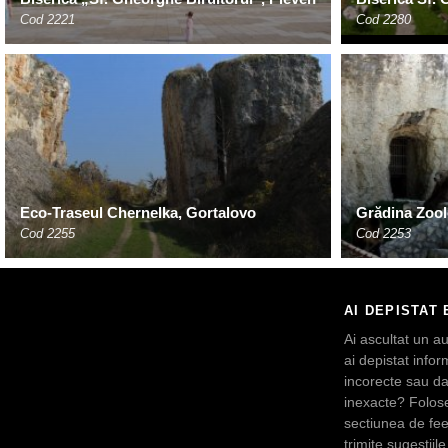
Cod 2221
Cod 2280
Eco-Traseul Chernelka, Gortalovo
Grădina Zool
Cod 2255
Cod 2253
AI DEPISTAT 
Ai ascultat un au
ai depistat inform
incorecte sau da
inexacte? Folos
sectiunea de fe
trimite sugestiile 