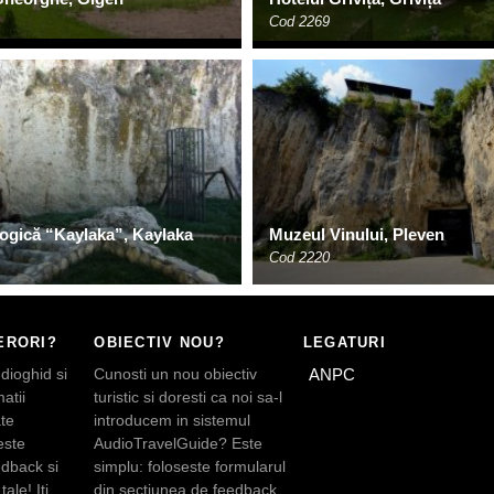
Cod 2269
ogică “Kaylaka”, Kaylaka
Muzeul Vinului, Pleven
Cod 2220
ERORI?
OBIECTIV NOU?
LEGATURI
dioghid si
Cunosti un nou obiectiv
ANPC
atii
turistic si doresti ca noi sa-l
te
introducem in sistemul
este
AudioTravelGuide? Este
edback si
simplu: foloseste formularul
tale! Iti
din sectiunea de feedback.