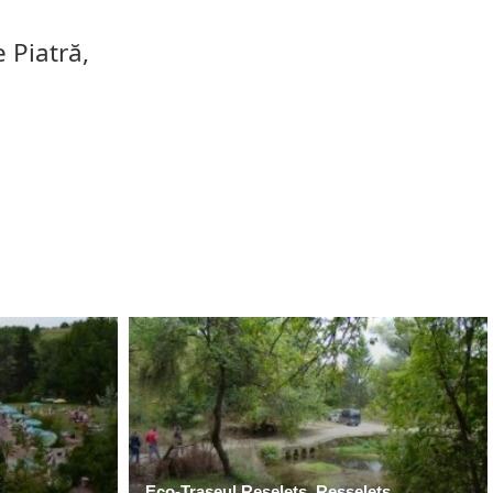
 Piatră,
Eco-Traseul Reselets, Resselets