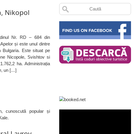
a, Nikopol
Ordinul Nr. RD – 684 din
Apelor și este unul dintre
n Bulgaria. Este situat pe
ărene Nicopole, Svishtov si
1.762,2 ha. Administrația
e, un […]
n, cunoscută popular și
Kale.
ral Lavrov,