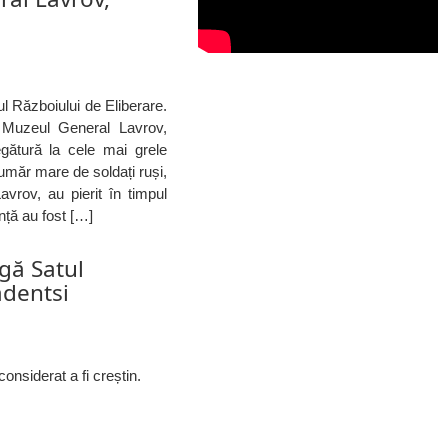
pul Războiului de Eliberare.
i Muzeul General Lavrov,
egătură la cele mai grele
umăr mare de soldați ruși,
vrov, au pierit în timpul
nță au fost […]
gă Satul
adentsi
nsiderat a fi creștin.