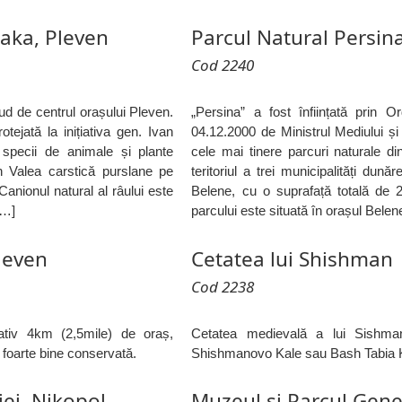
laka, Pleven
Parcul Natural Persin
Cod 2240
sud de centrul orașului Pleven.
„Persina” a fost înființată prin 
tejată la inițiativa gen. Ivan
04.12.2000 de Ministrul Mediului și 
specii de animale și plante
cele mai tinere parcuri naturale di
în Valea carstică purslane pe
teritoriul a trei municipalități dun
anionul natural al râului este
Belene, cu o suprafață totală de 2
[…]
parcului este situată în orașul Belen
leven
Cetatea lui Shishman
Cod 2238
ativ 4km (2,5mile) de oraș,
Cetatea medievală a lui Sishma
foarte bine conservată.
Shishmanovo Kale sau Bash Tabia 
ei, Nikopol
Muzeul și Parcul Gene