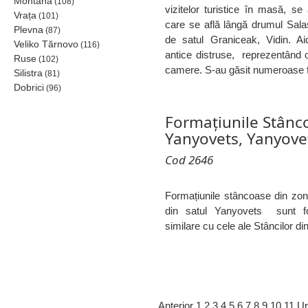
Montana
(108)
vizitelor turistice în masă, se
Vrața
(101)
care se află lângă drumul Sala
Plevna
(87)
de satul Graniceak, Vidin. Ai
Veliko Tărnovo
(116)
antice distruse, reprezentând o
Ruse
(102)
camere. S-au găsit numeroase 
Silistra
(81)
Dobrici
(96)
Formațiunile Stânco
Yanyovets, Yanyove
Cod 2646
Formațiunile stâncoase din zon
din satul Yanyovets sunt fo
similare cu cele ale Stâncilor di
Anterior
1
2
3
4
5
6
7
8
9
10
11
Ur