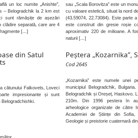
 află un loc numite „Anishte”,
sau „Scala Borovitza” este un mon
s – Belogradchik la 2 km est
cu valoare estetică, situat la nord de
ci sunt rămășițe de așezări
(43.59074, 22.73084). Este parte a
 clădire separată, care are 4
este construit din gresie roșie c
fragmente […]
aproximativ 220 de milioane. A fo
naturii […]
ase din Satul
Peștera „Kozarnika”, 
ts
Cod 2645
„Kozarnika” este numele unei pe
municipiul Belogradchik, Bulgaria. 
a cătunului Falkovets, Loveci
Belogradchik și Oreșeț, Haskovo. L
arte impresionante și sunt
210m. Din 1996 pestera în au 
n Belogradchishki.
arheologice organizate de către In
Academiei de Științe din Sofia, B
Geologie și preistorie cuaternară di
mător