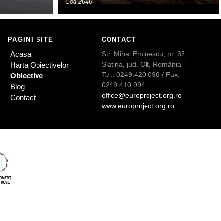
Cod 2646
PAGINI SITE
CONTACT
Acasa
Str. Mihai Eminescu, nr. 35,
Slatina, jud. Olt, România
Harta Obiectivelor
Tel.: 0249.420.098 / Fax:
Obiective
0249.410.994
Blog
office@europroject.org.ro
Contact
www.europroject.org.ro