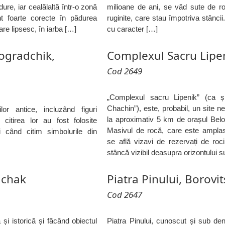
re, iar cealălaltă într-o zonă
milioane de ani, se văd sute de roc
nt foarte corecte în pădurea
ruginite, care stau împotriva stânci
are lipsesc, în iarba […]
cu caracter […]
logradchik,
Complexul Sacru Lipen
Cod 2649
„Complexul sacru Lipenik” (ca și
Chachin”), este, probabil, un site ne
or antice, incluzând figuri
la aproximativ 5 km de orașul Belogr
itirea lor au fost folosite
Masivul de rocă, care este amplas
i când citim simbolurile din
se află vizavi de rezervați de roc
stâncă vizibil deasupra orizontului su
ichak
Piatra Pinului, Borovi
Cod 2647
și istorică și făcând obiectul
Piatra Pinului, cunoscut și sub den