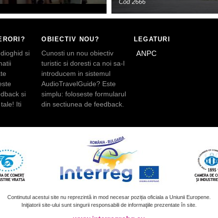
Cod 2666
ERORI?
OBIECTIV NOU?
LEGATURI
dioghid si
Cunosti un nou obiectiv
ANPC
atii
turistic si doresti ca noi sa-l
te
introducem in sistemul
este
AudioTravelGuide? Este
edback si
simplu: foloseste formularul
tale! Iti
din sectiunea de feedback.
Continutul acestui site nu reprezintă in mod necesar poziția oficiala a Uniunii Europene.
Iniţiatorii site-ului sunt singurii responsabili de informaţiile prezentate în site.