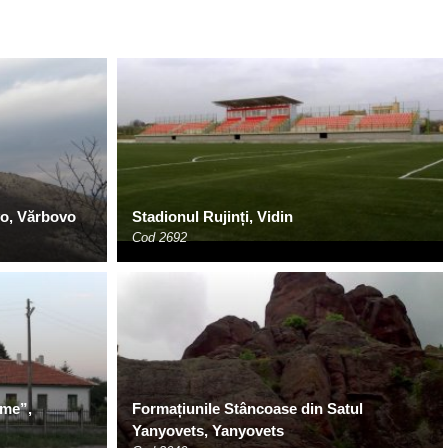
vo, Vărbovo
Stadionul Rujinți, Vidin
Cod 2692
ime”,
Formațiunile Stâncoase din Satul
Yanyovets, Yanyovets