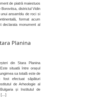
ument de piatră maiestuos
 Borovitsa, districtul Vidin
 unui ansamblu de roci si
ontinentală, format acum
st declarata monument al
Stara Planina
șteri din Stara Planina
Este situată între orașul
ungimea sa totală este de
fost efectuat săpături
stitutul de Arheologie al
ulgaria și Institutul de
n […]