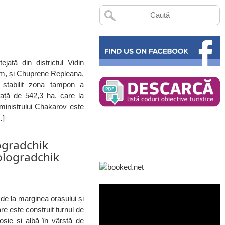
n
ată din districtul Vidin
Lom, și Chuprene Repleana,
 stabilit zona tampon a
față de 542,3 ha, care la
 ministrului Chakarov este
…]
ogradchik
Bologradchik
 de la marginea orașului și
re este construit turnul de
rosie si albă în vârstă de