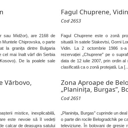
in
Fagul Chuprene, Vidi
Cod 2653
or sau Midžor), are 2168 de
Fagul Chuprene este o zonă protej
 din Muntele Chiprovska, o parte
situată în satele Stakevtsi, Gorni 
at la granița dintre Bulgaria
Vidin. La 2 octombrie 1986 s-a
 cel mai înalt vârf din Serbia
rezervației „Chuprene” pe o supra
in Kosovo). De la poalele sale
data de 12 iulie 2007, prin ordin al
clasificată ca o zonă protejată. La [
te Vărbovo,
Zona Aproape de Bel
„Planinița, Burgas”, 
Cod 2651
terii mistice, inexplicabilă,
„Planinița, Burgas” cuprinde un deal
re este nevoie să îl vedeți
o parte din rocile Belogradchik pe ca
 de calcar de deasupra satului
televiziune. În bolovani de gresie 