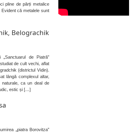
i pline de părți metalice
i. Evident că metalele sunt
ik, Belograchik
 „Sanctuarul de Piatră”
studiat de cult vechi, aflat
adchik (districtul Vidin).
at lângă complexul altar,
i naturale, ca un deal de
dic, estic și […]
tsa
umirea „piatra Borovitza”