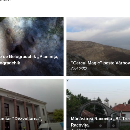
 de Belogradchik „Planinița,
ogradchik
“Cercul Magic” peste Vărbo
Cod 2652
nitar “Dezvoltarea”,
Mănăstirea Racovița „Sf. Tre
k
Racovița