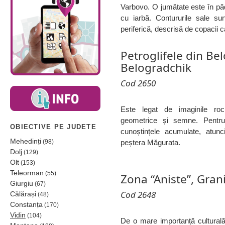
Varbovo. O jumătate este în pădu
cu iarbă. Contururile sale su
periferică, descrisă de copacii c
Petroglifele din Be
Belogradchik
Cod 2650
Este legat de imaginile rocil
geometrice și semne. Pentru c
OBIECTIVE PE JUDETE
cunoștințele acumulate, atunc
Mehedinți
(98)
peștera Măgurata.
Dolj
(129)
Olt
(153)
Teleorman
(55)
Zona “Aniste”, Gran
Giurgiu
(67)
Cod 2648
Călărași
(48)
Constanța
(170)
Vidin
(104)
De o mare importanță culturală 