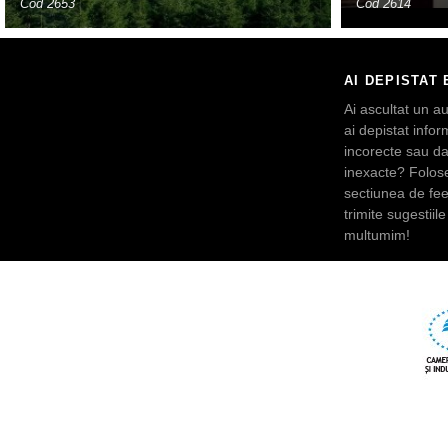
Cod 2653
Cod 2614
AI DEPISTAT 
Ai ascultat un au
ai depistat inform
incorecte sau da
inexacte? Folos
sectiunea de fe
trimite sugestiile 
multumim!