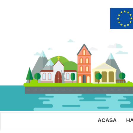
ACASA
HA