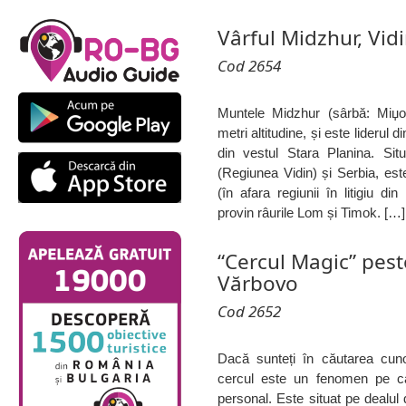
Vârful Midzhur, Vid
Cod 2654
Muntele Midzhur (sârbă: Miџ
metri altitudine, și este liderul
din vestul Stara Planina. Situ
(Regiunea Vidin) și Serbia, este
(în afara regiunii în litigiu d
provin râurile Lom și Timok. […]
“Cercul Magic” pes
Vărbovo
Cod 2652
Dacă sunteți în căutarea cunoaș
cercul este un fenomen pe ca
personal. Este situat pe dealul