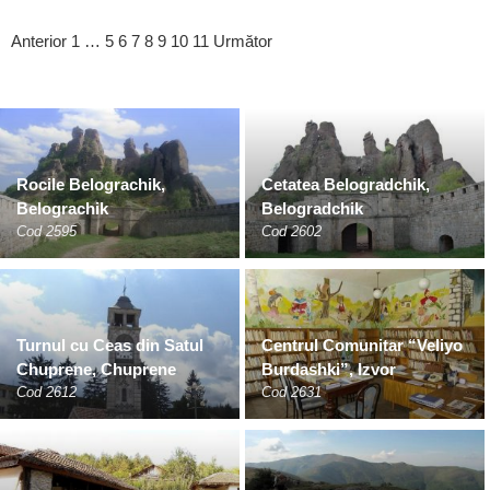
Anterior
1
…
5
6
7
8
9
10
11
Următor
Rocile Belograchik,
Cetatea Belogradchik,
Belograchik
Belogradchik
Cod 2595
Cod 2602
Turnul cu Ceas din Satul
Centrul Comunitar “Veliyo
Chuprene, Chuprene
Burdashki”, Izvor
Cod 2612
Cod 2631