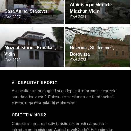
Alpinism pe Muntele
Casa Anina, Stakevtsi
Midzhur, Vidin
Cod 2657
Cod 2623
Muzeul Istoric „Konaka”,
Biserica „Sf. Treime”,
Vidin
Borovitsa
Cod 2593
Cod 2674
AI DEPISTAT ERORI?
Ai ascultat un audioghid si ai depistat informatii incorecte
sau date inexacte? Foloseste sectiunea de feedback si
trimite sugestiile tale! Iti multumim!
OBIECTIV NOU?
Cunosti un nou obiectiv turistic si doresti ca noi sa-l
introducem in sistemul AudioTravelGuide? Este simplu: