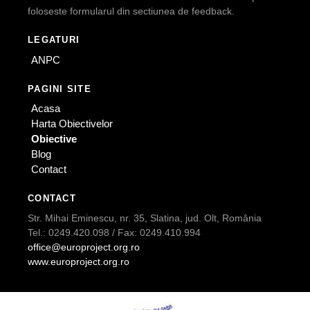
foloseste formularul din sectiunea de feedback.
LEGATURI
ANPC
PAGINI SITE
Acasa
Harta Obiectivelor
Obiective
Blog
Contact
CONTACT
Str. Mihai Eminescu, nr. 35, Slatina, jud. Olt, România
Tel.: 0249.420.098 / Fax: 0249.410.994
office@europroject.org.ro
www.europroject.org.ro