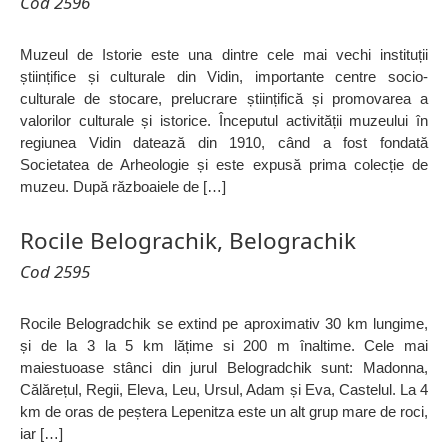
Cod 2596
Muzeul de Istorie este una dintre cele mai vechi instituții
științifice și culturale din Vidin, importante centre socio-
culturale de stocare, prelucrare științifică și promovarea a
valorilor culturale și istorice. Începutul activității muzeului în
regiunea Vidin datează din 1910, când a fost fondată
Societatea de Arheologie și este expusă prima colecție de
muzeu. După războaiele de […]
Rocile Belograchik, Belograchik
Cod 2595
Rocile Belogradchik se extind pe aproximativ 30 km lungime,
și de la 3 la 5 km lățime si 200 m înaltime. Cele mai
maiestuoase stânci din jurul Belogradchik sunt: Madonna,
Călărețul, Regii, Eleva, Leu, Ursul, Adam și Eva, Castelul. La 4
km de oras de peștera Lepenitza este un alt grup mare de roci,
iar […]