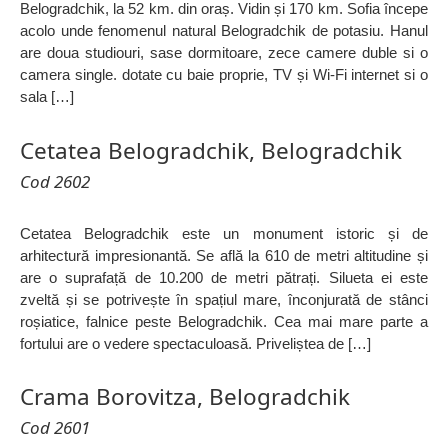
Belogradchik, la 52 km. din oraș. Vidin și 170 km. Sofia începe
acolo unde fenomenul natural Belogradchik de potasiu. Hanul
are doua studiouri, sase dormitoare, zece camere duble si o
camera single. dotate cu baie proprie, TV și Wi-Fi internet si o
sala […]
Cetatea Belogradchik, Belogradchik
Cod 2602
Cetatea Belogradchik este un monument istoric și de
arhitectură impresionantă. Se află la 610 de metri altitudine și
are o suprafață de 10.200 de metri pătrați. Silueta ei este
zveltă și se potrivește în spațiul mare, înconjurată de stânci
roșiatice, falnice peste Belogradchik. Cea mai mare parte a
fortului are o vedere spectaculoasă. Priveliștea de […]
Crama Borovitza, Belogradchik
Cod 2601