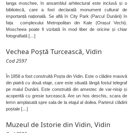
langa moschee, în ansamblul arhitectural este inclusă și o
bibliotecă, care a fost declarată monument cultural de
importanță națională. Se află în City Park (Parcul Dunării) în
fața complexului Metropolitan din Kale (Orașul Vechi).
Moscheea poate fi vizitată în mod liber de oricine și chiar
fotografiată […]
Vechea Poștă Turcească, Vidin
Cod 2597
În 1858 a fost construită Poșta din Vidin. Este o clădire masivă
din piatră cu două etaje, care este situată lângă fostul telegraf
pe malul Dunării. Este construită din amestec de var-nisip și
acoperită cu gresie turcească. Are un hos deschis, scara de
lemn amplasată spre sala de la etajul al doilea. Parterul clădirii
poștale […]
Muzeul de Istorie din Vidin, Vidin