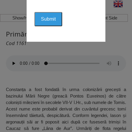
Show/Hide Left Side
Show/Hide Right Side
Primăria Constanța, Constanța
Cod 1161
Constanța a fost fondată în urma colonizării grecești a
bazinului Mării Negre (greacă Pontos Euxeinos) de către
coloniști milezieni în secolele VII-V î.Hr., sub numele de Tomis.
Acest nume este probabil derivat din cuvântul grecesc tomí
însemnând tăietură, despicătură. Conform legendei, Iason și
argonauții săi ar fi poposit aici după ce fuseseră trimiși în
Caucaz să fure „Lâna de Aur”. Urmăriți de flota regelui