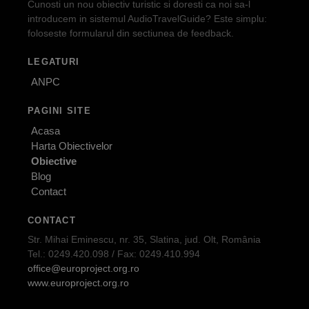
Cunosti un nou obiectiv turistic si doresti ca noi sa-l
introducem in sistemul AudioTravelGuide? Este simplu:
foloseste formularul din sectiunea de feedback.
LEGATURI
ANPC
PAGINI SITE
Acasa
Harta Obiectivelor
Obiective
Blog
Contact
CONTACT
Str. Mihai Eminescu, nr. 35, Slatina, jud. Olt, România
Tel.: 0249.420.098 / Fax: 0249.410.994
office@europroject.org.ro
www.europroject.org.ro