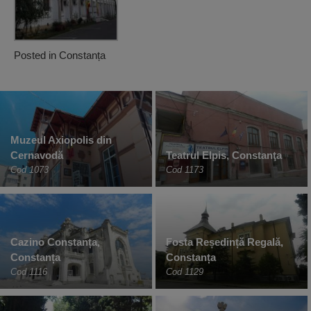
Posted in
Constanța
Muzeul Axiopolis din
Cernavodă
Teatrul Elpis, Constanţa
Cod 1073
Cod 1173
Cazino Constanța,
Fosta Reședință Regală,
Constanța
Constanța
Cod 1116
Cod 1129