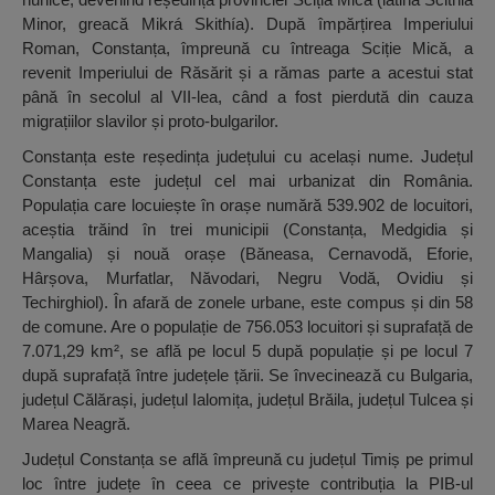
Minor, greacă Mikrá Skithía). După împărțirea Imperiului
Roman, Constanța, împreună cu întreaga Sciție Mică, a
revenit Imperiului de Răsărit și a rămas parte a acestui stat
până în secolul al VII-lea, când a fost pierdută din cauza
migrațiilor slavilor și proto-bulgarilor.
Constanța este reședința județului cu același nume. Județul
Constanța este județul cel mai urbanizat din România.
Populația care locuiește în orașe numără 539.902 de locuitori,
aceștia trăind în trei municipii (Constanța, Medgidia și
Mangalia) și nouă orașe (Băneasa, Cernavodă, Eforie,
Hârșova, Murfatlar, Năvodari, Negru Vodă, Ovidiu și
Techirghiol). În afară de zonele urbane, este compus și din 58
de comune. Are o populație de 756.053 locuitori și suprafață de
7.071,29 km², se află pe locul 5 după populație și pe locul 7
după suprafață între județele țării. Se învecinează cu Bulgaria,
județul Călărași, județul Ialomița, județul Brăila, județul Tulcea și
Marea Neagră.
Județul Constanța se află împreună cu județul Timiș pe primul
loc între județe în ceea ce privește contribuția la PIB-ul