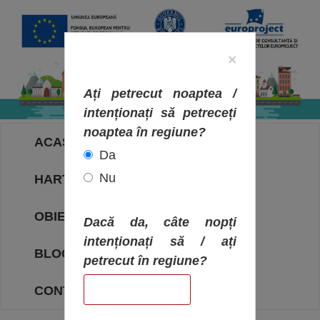
×
Ați petrecut noaptea /
intenționați să petreceți
noaptea în regiune?
ACASA
Da
Nu
HARTA OBIECTIVELOR
OBIECTIVE
Dacă da, câte nopți
intenționați să / ați
BLOG
petrecut în regiune?
CONTACT