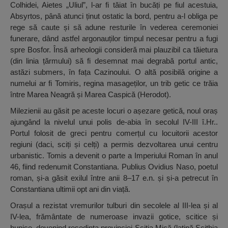
Colhidei, Aietes „Uliul”, l-ar fi tăiat în bucăți pe fiul acestuia,
Absyrtos, până atunci ținut ostatic la bord, pentru a-l obliga pe
rege să caute și să adune resturile în vederea ceremoniei
funerare, dând astfel argonauților timpul necesar pentru a fugi
spre Bosfor. Însă arheologii consideră mai plauzibil ca tăietura
(din linia țărmului) să fi desemnat mai degrabă portul antic,
astăzi submers, în fața Cazinoului. O altă posibilă origine a
numelui ar fi Tomiris, regina masageților, un trib getic ce trăia
între Marea Neagră și Marea Caspică (Herodot).
Milezienii au găsit pe aceste locuri o așezare getică, noul oraș
ajungând la nivelul unui polis de-abia în secolul IV-III î.Hr..
Portul folosit de greci pentru comerțul cu locuitorii acestor
regiuni (daci, sciți și celți) a permis dezvoltarea unui centru
urbanistic. Tomis a devenit o parte a Imperiului Roman în anul
46, fiind redenumit Constantiana. Publius Ovidius Naso, poetul
roman, și-a găsit exilul între anii 8–17 e.n. și și-a petrecut în
Constantiana ultimii opt ani din viață.
Orașul a rezistat vremurilor tulburi din secolele al III-lea și al
IV-lea, frământate de numeroase invazii gotice, scitice și
hunice, devenind reședința provinciei Sciția Mică (latină Scithia