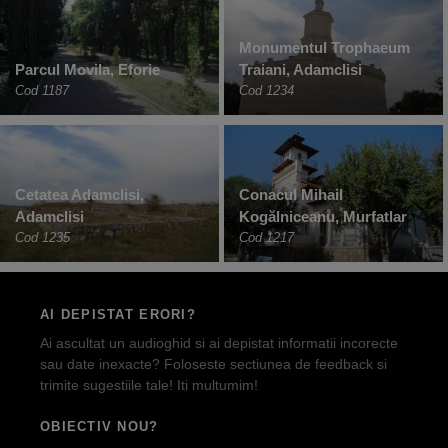
Monumentul Trophaeum
Parcul Movila, Eforie
Traiani, Adamclisi
Cod 1187
Cod 1234
Cetatea Adamclisi,
Conacul Mihail
Adamclisi
Kogălniceanu, Murfatlar
Cod 1235
Cod 1217
AI DEPISTAT ERORI?
Ai ascultat un audioghid si ai depistat informatii incorecte
sau date inexacte? Foloseste sectiunea de feedback si
trimite sugestiile tale! Iti multumim!
OBIECTIV NOU?