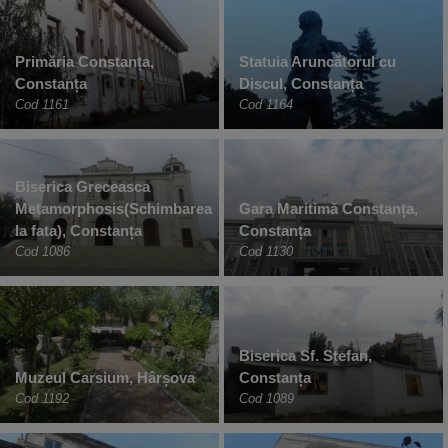
Primăria Constanța,
Statuia Aruncătorul cu
Constanța
Discul, Constanța
Cod 1161
Cod 1164
Biserica Greceasca
Metamorphosis(Schimbarea
Gara Maritimă Constanța,
la fata), Constanța
Constanța
Cod 1086
Cod 1130
Biserica Sf. Stefan,
Muzeul Carsium, Hârșova
Constanța
Cod 1192
Cod 1089