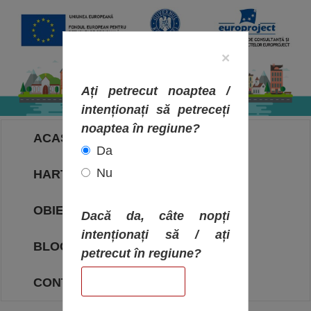
×
Ați petrecut noaptea /
intenționați să petreceți
noaptea în regiune?
ACASA
Da
Nu
HARTA OBIECTIVELOR
OBIECTIVE
Dacă da, câte nopți
intenționați să / ați
BLOG
petrecut în regiune?
CONTACT