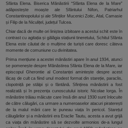
Sfânta Elena. Biserica Mănăstirii “Sfânta Elena de la Mare”
adăpostește moaște ale Sfântului Nifon, Patriarhul
Constantinopolului și ale Sfinților Mucenici Zotic, Atal, Camasie
și Filip de la Niculițel, județul Tulcea.
Chiar dacă de multe ori liniștea izbitoare a acestui schit este în
contrast cu agitația și gălăgia stațiunii tineretului, Schitul Sfânta
Elena este căutat de o mulțime de turiști care doresc câteva
momente de comuniune cu divinitatea.
Prima mențiune a acestei mănăstiri apare în anul 1934, atunci
se pomenește despre Mănăstirea Sfânta Elena de la Mare, iar
episcopul Gherontie al Constanței amintește despre acest
lăcaș de cult ca fiind unul modest format din stareție, paraclis,
clopotniță pe stâlpi și o fântână. Sfințirea mănăstirii a fost
realizată și în prezența cunoscutului istoric Nicolae Iorga. În
mănăstire trăiau măicuțe care însă din anul 1930 sunt înlocuite
de către călugări, ca urmare a numeroaselor atacuri piraterești
de la malul mării care le puneau viața în pericol. Starețul
călugărilor și a mănăstirii era Eraclie Tautu, acesta a avut grijă
ca viața din mănăstire să se dezvolte armonios de-a lungul