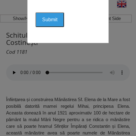
Show/Hide Left Side
Show/Hide Right Side
Schitul Sfânta Elena de la Mare,
Costinești
Cod 1181
Înființarea și construirea Mănăstirea Sf. Elena de la Mare a fost
posibilă datorită mamei regelui Mihai, principesa Elena.
Aceasta donează în anul 1921 aproximativ 100 de hectare de
pământ la malul Mării Negre pentru a se ridica o mănăstire
care să poarte hramul Sfinților Împărați Constantin și Elena,
această mănăstire avea să poarte numele de Mănăstirea