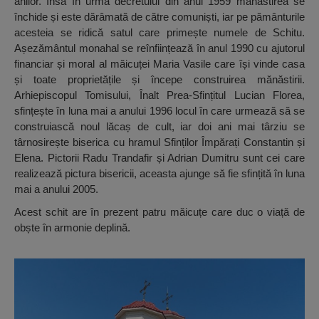
anilor. Însă în urma decretului din anul 1959 mănăstirea se
închide și este dărâmată de către comuniști, iar pe pământurile
acesteia se ridică satul care primește numele de Schitu.
Așezământul monahal se reînființează în anul 1990 cu ajutorul
financiar și moral al măicuței Maria Vasile care își vinde casa
și toate proprietățile și începe construirea mănăstirii.
Arhiepiscopul Tomisului, Înalt Prea-Sfințitul Lucian Florea,
sfințește în luna mai a anului 1996 locul în care urmează să se
construiască noul lăcaș de cult, iar doi ani mai târziu se
târnosirește biserica cu hramul Sfinților Împărați Constantin și
Elena. Pictorii Radu Trandafir și Adrian Dumitru sunt cei care
realizează pictura bisericii, aceasta ajunge să fie sfințită în luna
mai a anului 2005.
Acest schit are în prezent patru măicuțe care duc o viață de
obște în armonie deplină.