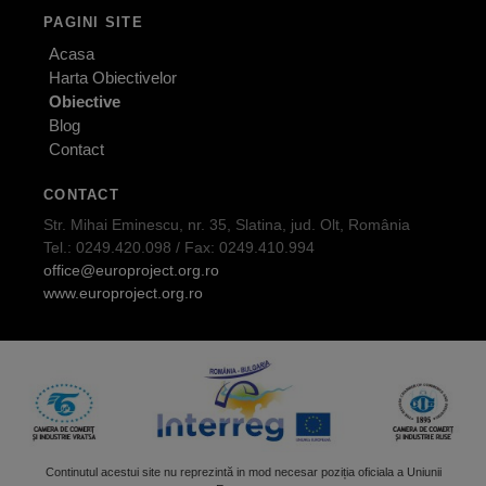
PAGINI SITE
Acasa
Harta Obiectivelor
Obiective
Blog
Contact
CONTACT
Str. Mihai Eminescu, nr. 35, Slatina, jud. Olt, România
Tel.: 0249.420.098 / Fax: 0249.410.994
office@europroject.org.ro
www.europroject.org.ro
Continutul acestui site nu reprezintă in mod necesar poziția oficiala a Uniunii