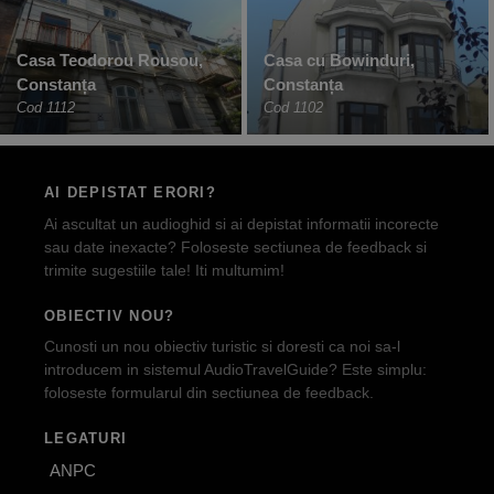
Casa Teodorou Rousou,
Casa cu Bowinduri,
Constanța
Constanța
Cod 1112
Cod 1102
AI DEPISTAT ERORI?
Ai ascultat un audioghid si ai depistat informatii incorecte
sau date inexacte? Foloseste sectiunea de feedback si
trimite sugestiile tale! Iti multumim!
OBIECTIV NOU?
Cunosti un nou obiectiv turistic si doresti ca noi sa-l
introducem in sistemul AudioTravelGuide? Este simplu:
foloseste formularul din sectiunea de feedback.
LEGATURI
ANPC