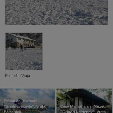
Posted in
Vrața
Parcul de Distracții
“Srednovekovie”, Vrața
Casa Memorială și Muzeul
Balcanică
“Grigori Naidenov”, Vrața