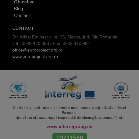
Obiective
Blog
Contact
CONTACT
Str. Mihai Eminescu, nr. 35, Slatina, jud. Olt, România
Tel.: 0249.420.098 / Fax: 0249.410.994
office@europroject.org.ro
www.europroject.org.ro
Continutul acestui site nu reprezintă in mod necesar poziția oficiala a Uniunii
Europene.
Iniţiatorii site-ului sunt singurii responsabili de informaţiile prezentate în site.
www.interregrobg.eu
19711586