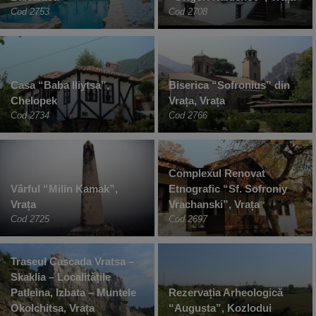
Cod 2753
Cod 2708
Casa “Baba Iliytsa”,
Biserica “Sofronius” din
Chelopek
Vrața, Vrața
Cod 2734
Cod 2766
Complexul Renovat
Vârful “Milin Kamak”,
Etnografic “Sf. Sofroniy
Vrața
Vrachanski”, Vrața
Cod 2725
Cod 2697
Traseul Cascada Vratsa –
Skaklia – Localitățile
Patleina, Izbata – Muntele
Rezervația Arheologică
Okolchitsa, Vrața
“Augusta”, Kozlodui