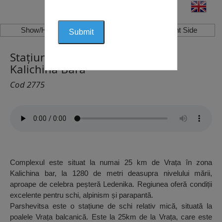
Show/Hide Left Side
Show/Hide Right Side
Stațiunea de Schi Parshevitsa,
Kalichina Bara
Cod 2775
Complexul este situat la numai 25 km de Vrața în zona
Kalichina bar, la 1280 de metri deasupra nivelului mării,
aproape de celebra peșteră Ledenika. Regiunea oferă condiții
excelente pentru schi, alpinism și parapantă.
Parshevitsa este o stațiune de schi relativ mică, situată la
poalele Vrața balcanică. Este la 25km de la Vrața, care este