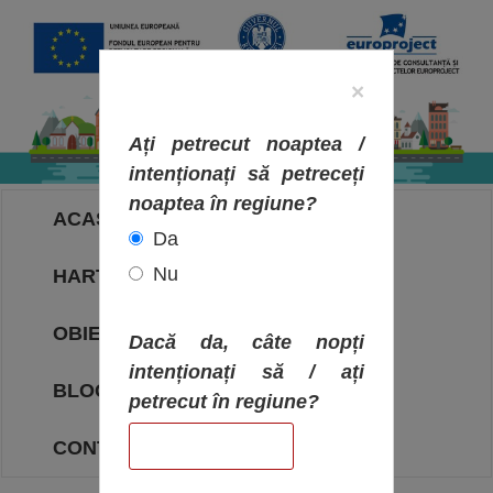
×
Ați petrecut noaptea /
intenționați să petreceți
noaptea în regiune?
ACASA
Da
Nu
HARTA OBIECTIVELOR
OBIECTIVE
Dacă da, câte nopți
intenționați să / ați
BLOG
petrecut în regiune?
CONTACT